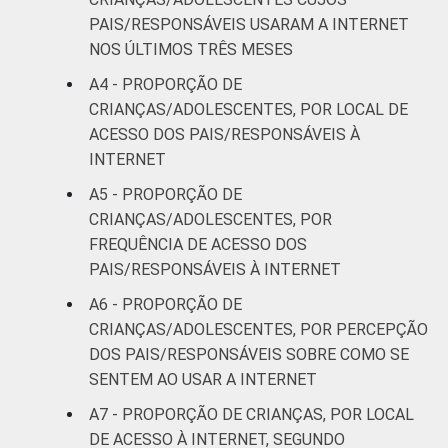
18
36
SM até 2 SM
PAIS/RESPONSÁVEIS USARAM A INTERNET
NOS ÚLTIMOS TRÊS MESES
Mais de 2
A4 - PROPORÇÃO DE
13
26
SM até 3 SM
CRIANÇAS/ADOLESCENTES, POR LOCAL DE
ACESSO DOS PAIS/RESPONSÁVEIS À
Mais de 3
10
30
INTERNET
SM
A5 - PROPORÇÃO DE
CLASSE
AB
11
27
CRIANÇAS/ADOLESCENTES, POR
SOCIAL
FREQUÊNCIA DE ACESSO DOS
C
15
34
PAIS/RESPONSÁVEIS À INTERNET
A6 - PROPORÇÃO DE
DE
29
22
CRIANÇAS/ADOLESCENTES, POR PERCEPÇÃO
DOS PAIS/RESPONSÁVEIS SOBRE COMO SE
¹Base: 2 261 usuários de Internet de 9 a 17
SENTEM AO USAR A INTERNET
anos. Respostas estimuladas. Dados
A7 - PROPORÇÃO DE CRIANÇAS, POR LOCAL
coletados entre setembro de 2013 e janeiro
DE ACESSO À INTERNET, SEGUNDO
de 2014.