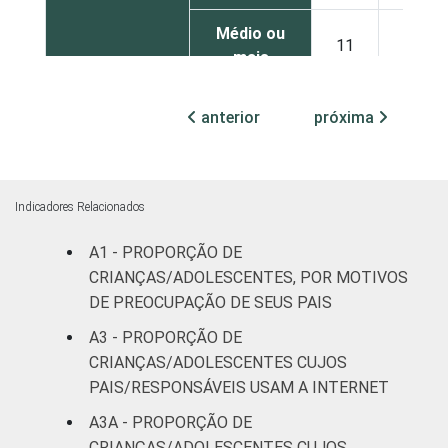
Médio ou
11
36
mais
FAIXA ETÁRIA
De 9 a 10
anterior
próxima
22
39
DA CRIANÇA
anos
OU DO
ADOLESCENTE
De 11 a 12
20
37
anos
Indicadores Relacionados
A1 - PROPORÇÃO DE
De 13 a 14
13
28
anos
CRIANÇAS/ADOLESCENTES, POR MOTIVOS
DE PREOCUPAÇÃO DE SEUS PAIS
De 15 a 17
A3 - PROPORÇÃO DE
12
24
anos
CRIANÇAS/ADOLESCENTES CUJOS
PAIS/RESPONSÁVEIS USAM A INTERNET
RENDA
Até 1 SM
28
23
FAMILIAR
A3A - PROPORÇÃO DE
CRIANÇAS/ADOLESCENTES CUJOS
Mais de 1