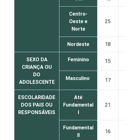
Centro-
Oeste e
25
23
Norte
Nordeste
18
23
SEXO DA
Feminino
15
33
CRIANÇA OU
DO
Masculino
17
27
ADOLESCENTE
ESCOLARIDADE
Até
DOS PAIS OU
Fundamental
21
24
RESPONSÁVEIS
I
Fundamental
16
28
II