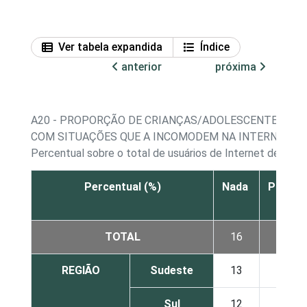
Ver tabela expandida
Índice
anterior
próxima
A20 - PROPORÇÃO DE CRIANÇAS/ADOLESCENTES, POR
COM SITUAÇÕES QUE A INCOMODEM NA INTERNET, S
Percentual sobre o total de usuários de Internet de 9 a 
Percentual (%)
Nada
Pouco
TOTAL
16
30
REGIÃO
Sudeste
13
28
Sul
12
59