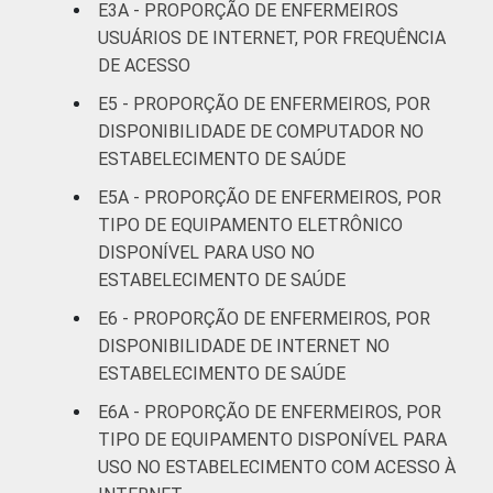
E3A - PROPORÇÃO DE ENFERMEIROS
31 a 40
USUÁRIOS DE INTERNET, POR FREQUÊNCIA
77
anos
DE ACESSO
E5 - PROPORÇÃO DE ENFERMEIROS, POR
41 anos ou
88
DISPONIBILIDADE DE COMPUTADOR NO
mais
ESTABELECIMENTO DE SAÚDE
LOCALIZAÇÃO
Capital
93
E5A - PROPORÇÃO DE ENFERMEIROS, POR
TIPO DE EQUIPAMENTO ELETRÔNICO
Interior
72
DISPONÍVEL PARA USO NO
ESTABELECIMENTO DE SAÚDE
Base: 278.004 enfermeiros com acesso a
E6 - PROPORÇÃO DE ENFERMEIROS, POR
computador no estabelecimento de saúde.
DISPONIBILIDADE DE INTERNET NO
Respostas estimuladas. Cada item
ESTABELECIMENTO DE SAÚDE
apresentado se refere apenas aos
resultados da alternativa sim. Dados
E6A - PROPORÇÃO DE ENFERMEIROS, POR
coletados entre novembro de 2015 e junho
TIPO DE EQUIPAMENTO DISPONÍVEL PARA
de 2016.
USO NO ESTABELECIMENTO COM ACESSO À
Considera-se computador os seguintes