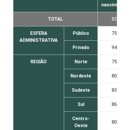
nascimento
TOTAL
82
ESFERA
Público
75
ADMINISTRATIVA
Privado
94
REGIÃO
Norte
75
Nordeste
80
Sudeste
83
Sul
86
Centro-
80
Oeste