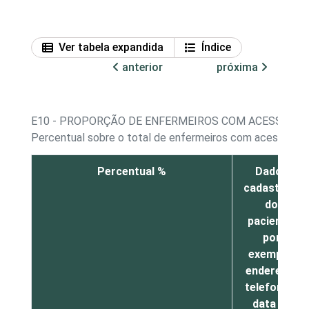
Ver tabela expandida
Índice
anterior
próxima
E10 - PROPORÇÃO DE ENFERMEIROS COM ACESSO A 
Percentual sobre o total de enfermeiros com acesso a 
Percentual %
Dados
cadastrais
do
paciente,
por
exemplo,
endereço,
telefone e
data de