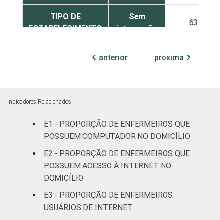
TIPO DE
Sem
63
ESTABELECIMENTO
internação
Com
anterior
próxima
internação
68
até 50
leitos
Indicadores Relacionados
Com
internação,
E1 - PROPORÇÃO DE ENFERMEIROS QUE
94
mais de 50
POSSUEM COMPUTADOR NO DOMICÍLIO
leitos
E2 - PROPORÇÃO DE ENFERMEIROS QUE
POSSUEM ACESSO À INTERNET NO
Não
97
DOMICÍLIO
classificado
E3 - PROPORÇÃO DE ENFERMEIROS
FAIXA ETÁRIA
Até 30 anos
80
USUÁRIOS DE INTERNET