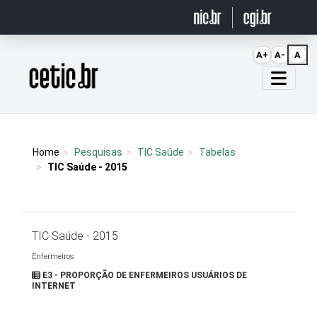
Ir para o conteúdo
A+
A-
A
Página inicial
Home
Pesquisas
TIC Saúde
Tabelas
TIC Saúde - 2015
TIC Saúde - 2015
Enfermeiros
E3 - PROPORÇÃO DE ENFERMEIROS USUÁRIOS DE
INTERNET