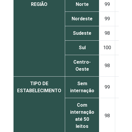
REGIÃO
Norte
99
1
Nordeste
99
1
Sudeste
98
2
Sul
100
0
Centro-
98
2
Oeste
TIPO DE
Sem
99
1
ESTABELECIMENTO
internação
Com
internação
98
2
até 50
leitos