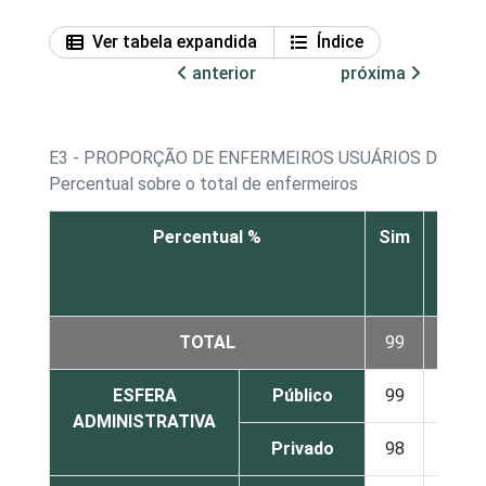
Ver tabela expandida
Índice
anterior
próxima
E3 - PROPORÇÃO DE ENFERMEIROS USUÁRIOS DE IN
Percentual sobre o total de enfermeiros
Percentual %
Sim
Não
TOTAL
99
1
ESFERA
Público
99
1
ADMINISTRATIVA
Privado
98
2