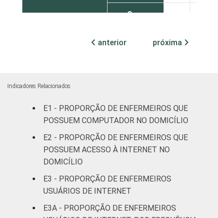
Com
internação,
99
1
mais de 50
anterior
próxima
leitos
Não
100
0
classificado
Indicadores Relacionados
E1 - PROPORÇÃO DE ENFERMEIROS QUE
FAIXA ETÁRIA
Até 30 anos
99
1
POSSUEM COMPUTADOR NO DOMICÍLIO
31 a 40
E2 - PROPORÇÃO DE ENFERMEIROS QUE
98
2
anos
POSSUEM ACESSO À INTERNET NO
DOMICÍLIO
41 anos ou
99
1
E3 - PROPORÇÃO DE ENFERMEIROS
mais
USUÁRIOS DE INTERNET
LOCALIZAÇÃO
Capital
100
0
E3A - PROPORÇÃO DE ENFERMEIROS