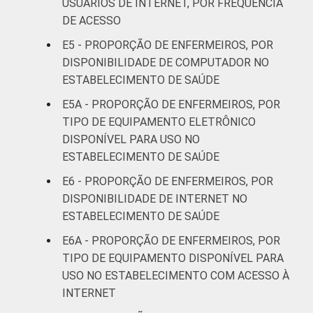
USUÁRIOS DE INTERNET, POR FREQUÊNCIA
Interior
98
2
DE ACESSO
E5 - PROPORÇÃO DE ENFERMEIROS, POR
Base: 312.517 enfermeiros. Dados
DISPONIBILIDADE DE COMPUTADOR NO
coletados entre novembro de 2015 e junho
ESTABELECIMENTO DE SAÚDE
de 2016. Considera-se usuário de Internet
aquele que utilizou a Internet há menos de
E5A - PROPORÇÃO DE ENFERMEIROS, POR
três meses em relação ao momento da
TIPO DE EQUIPAMENTO ELETRÔNICO
entrevista.
DISPONÍVEL PARA USO NO
ESTABELECIMENTO DE SAÚDE
E6 - PROPORÇÃO DE ENFERMEIROS, POR
DISPONIBILIDADE DE INTERNET NO
ESTABELECIMENTO DE SAÚDE
E6A - PROPORÇÃO DE ENFERMEIROS, POR
TIPO DE EQUIPAMENTO DISPONÍVEL PARA
USO NO ESTABELECIMENTO COM ACESSO À
INTERNET