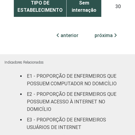
TIPO DE
Sem
30
ESTABELECIMENTO
internação
Com
internação
anterior
próxima
34
até 50
leitos
Com
Indicadores Relacionados
internação,
46
mais de 50
E1 - PROPORÇÃO DE ENFERMEIROS QUE
leitos
POSSUEM COMPUTADOR NO DOMICÍLIO
E2 - PROPORÇÃO DE ENFERMEIROS QUE
Não
55
POSSUEM ACESSO À INTERNET NO
classificado
DOMICÍLIO
FAIXA ETÁRIA
E3 - PROPORÇÃO DE ENFERMEIROS
Até 30 anos
35
USUÁRIOS DE INTERNET
31 a 40