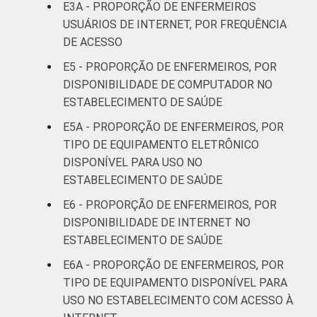
E3A - PROPORÇÃO DE ENFERMEIROS
47
anos
USUÁRIOS DE INTERNET, POR FREQUÊNCIA
DE ACESSO
41 anos ou
35
E5 - PROPORÇÃO DE ENFERMEIROS, POR
mais
DISPONIBILIDADE DE COMPUTADOR NO
LOCALIZAÇÃO
ESTABELECIMENTO DE SAÚDE
Capital
43
E5A - PROPORÇÃO DE ENFERMEIROS, POR
Interior
37
TIPO DE EQUIPAMENTO ELETRÔNICO
DISPONÍVEL PARA USO NO
Base: 278.004 enfermeiros com acesso a
ESTABELECIMENTO DE SAÚDE
computador no estabelecimento de saúde.
E6 - PROPORÇÃO DE ENFERMEIROS, POR
Respostas estimuladas. Cada item
DISPONIBILIDADE DE INTERNET NO
apresentado se refere apenas aos
ESTABELECIMENTO DE SAÚDE
resultados da alternativa sim. Dados
coletados entre novembro de 2015 e junho
E6A - PROPORÇÃO DE ENFERMEIROS, POR
de 2016.
TIPO DE EQUIPAMENTO DISPONÍVEL PARA
Considera-se computador os seguintes
USO NO ESTABELECIMENTO COM ACESSO À
equipamentos: computador de mesa,