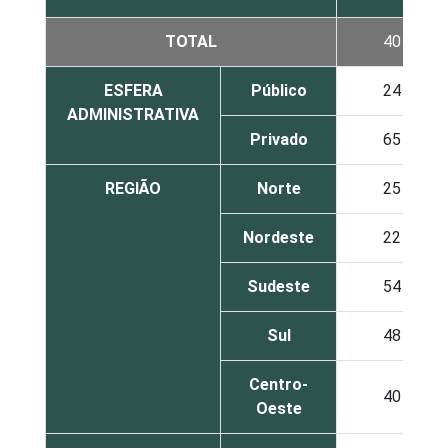
TOTAL
40
ESFERA
Público
24
ADMINISTRATIVA
Privado
65
REGIÃO
Norte
25
Nordeste
22
Sudeste
54
Sul
48
Centro-
40
Oeste