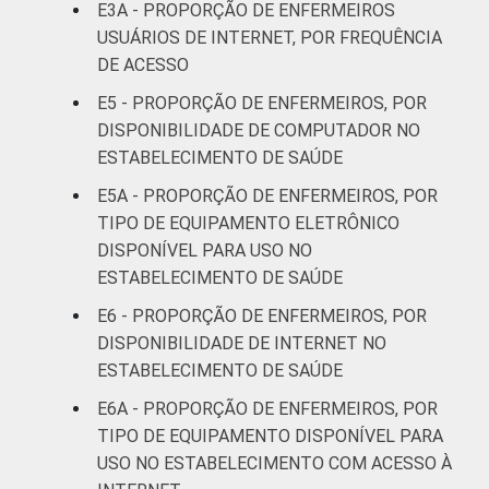
E3A - PROPORÇÃO DE ENFERMEIROS
13
anos
USUÁRIOS DE INTERNET, POR FREQUÊNCIA
DE ACESSO
41 anos ou
8
E5 - PROPORÇÃO DE ENFERMEIROS, POR
mais
DISPONIBILIDADE DE COMPUTADOR NO
LOCALIZAÇÃO
ESTABELECIMENTO DE SAÚDE
Capital
15
E5A - PROPORÇÃO DE ENFERMEIROS, POR
Interior
8
TIPO DE EQUIPAMENTO ELETRÔNICO
DISPONÍVEL PARA USO NO
Base: 278.004 enfermeiros com acesso a
ESTABELECIMENTO DE SAÚDE
computador no estabelecimento de saúde.
E6 - PROPORÇÃO DE ENFERMEIROS, POR
Respostas estimuladas. Dados coletados
DISPONIBILIDADE DE INTERNET NO
entre novembro de 2015 e junho de 2016.
ESTABELECIMENTO DE SAÚDE
Considera-se computador os seguintes
equipamentos: computador de mesa,
E6A - PROPORÇÃO DE ENFERMEIROS, POR
notebook, netbook e tablet.
TIPO DE EQUIPAMENTO DISPONÍVEL PARA
USO NO ESTABELECIMENTO COM ACESSO À