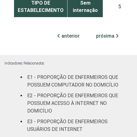
TIPO DE
Sem
5
ESTABELECIMENTO
internação
Com
internação
anterior
próxima
12
até 50
leitos
Com
Indicadores Relacionados
internação,
14
mais de 50
E1 - PROPORÇÃO DE ENFERMEIROS QUE
leitos
POSSUEM COMPUTADOR NO DOMICÍLIO
E2 - PROPORÇÃO DE ENFERMEIROS QUE
Não
42
POSSUEM ACESSO À INTERNET NO
classificado
DOMICÍLIO
FAIXA ETÁRIA
E3 - PROPORÇÃO DE ENFERMEIROS
Até 30 anos
12
USUÁRIOS DE INTERNET
31 a 40