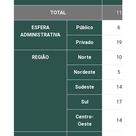
TOTAL
11
ESFERA
Público
6
ADMINISTRATIVA
Privado
19
REGIÃO
Norte
10
Nordeste
5
Sudeste
14
Sul
17
Centro-
14
Oeste