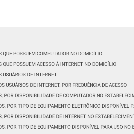
78
s
84
88
76
OS QUE POSSUEM COMPUTADOR NO DOMICÍLIO
S QUE POSSUEM ACESSO À INTERNET NO DOMICÍLIO
etados entre novembro de 2015 e junho de 2016.
S USUÁRIOS DE INTERNET
S USUÁRIOS DE INTERNET, POR FREQUÊNCIA DE ACESSO
S, POR DISPONIBILIDADE DE COMPUTADOR NO ESTABELECI
OS, POR TIPO DE EQUIPAMENTO ELETRÔNICO DISPONÍVEL 
S, POR DISPONIBILIDADE DE INTERNET NO ESTABELECIMEN
OS, POR TIPO DE EQUIPAMENTO DISPONÍVEL PARA USO NO