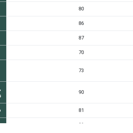
80
86
87
o
70
o
73
,
90
s
o
81
82