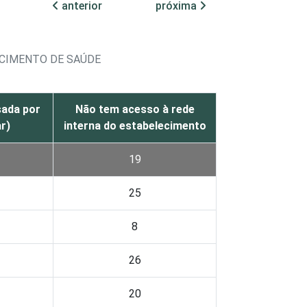
anterior
próxima
ECIMENTO DE SAÚDE
sada por
Não tem acesso à rede
r)
interna do estabelecimento
19
25
8
26
20