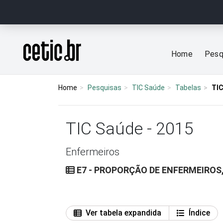
Ir para o conteúdo
Página inicial
Home
Pesq
Home
Pesquisas
TIC Saúde
Tabelas
TIC
TIC Saúde - 2015
Enfermeiros
E7 - PROPORÇÃO DE ENFERMEIROS,
Ver tabela expandida
Índice