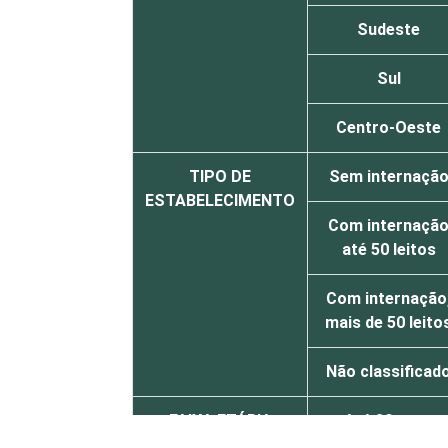
Sudeste
Sul
Centro-Oeste
TIPO DE
Sem internaçã
ESTABELECIMENTO
Com internaçã
até 50 leitos
Com internação
mais de 50 leito
Não classificad
FAIXA ETÁRIA
Até 30 anos