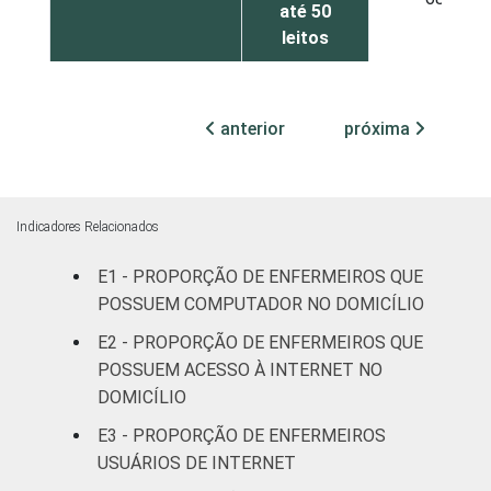
até 50
leitos
Com
internação,
anterior
próxima
89
mais de 50
leitos
Não
Indicadores Relacionados
80
classificado
E1 - PROPORÇÃO DE ENFERMEIROS QUE
FAIXA ETÁRIA
POSSUEM COMPUTADOR NO DOMICÍLIO
Até 30 anos
80
E2 - PROPORÇÃO DE ENFERMEIROS QUE
31 a 40
POSSUEM ACESSO À INTERNET NO
76
anos
DOMICÍLIO
E3 - PROPORÇÃO DE ENFERMEIROS
41 anos ou
83
USUÁRIOS DE INTERNET
mais