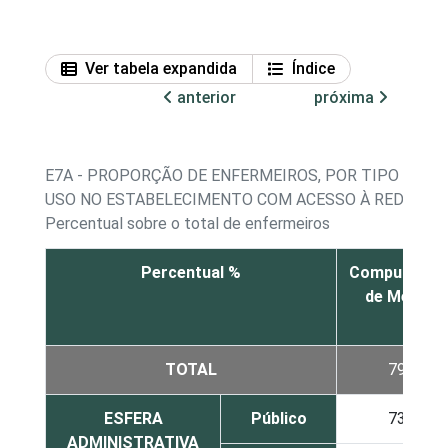
Ver tabela expandida
Índice
anterior
próxima
E7A - PROPORÇÃO DE ENFERMEIROS, POR TIPO DE E
USO NO ESTABELECIMENTO COM ACESSO À REDE IN
Percentual sobre o total de enfermeiros
Percentual %
Computador
de Mesa
TOTAL
79
ESFERA
Público
73
ADMINISTRATIVA