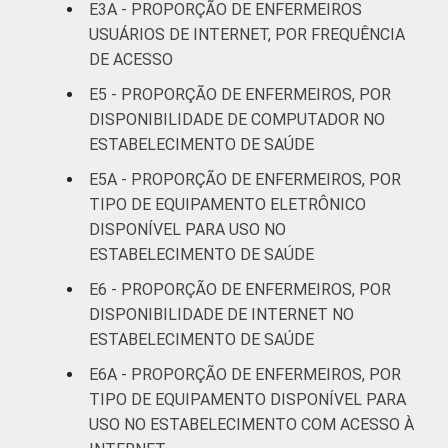
E3A - PROPORÇÃO DE ENFERMEIROS
LOCALIZAÇÃO
Capital
87
USUÁRIOS DE INTERNET, POR FREQUÊNCIA
DE ACESSO
Interior
73
E5 - PROPORÇÃO DE ENFERMEIROS, POR
DISPONIBILIDADE DE COMPUTADOR NO
Base: 312.517 enfermeiros. Dados
ESTABELECIMENTO DE SAÚDE
coletados entre novembro de 2015 e junho
de 2016.
E5A - PROPORÇÃO DE ENFERMEIROS, POR
TIPO DE EQUIPAMENTO ELETRÔNICO
DISPONÍVEL PARA USO NO
ESTABELECIMENTO DE SAÚDE
E6 - PROPORÇÃO DE ENFERMEIROS, POR
DISPONIBILIDADE DE INTERNET NO
ESTABELECIMENTO DE SAÚDE
E6A - PROPORÇÃO DE ENFERMEIROS, POR
TIPO DE EQUIPAMENTO DISPONÍVEL PARA
USO NO ESTABELECIMENTO COM ACESSO À