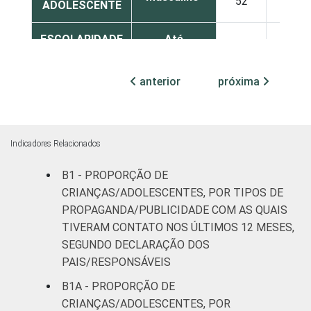
52
34
ADOLESCENTE
ESCOLARIDADE
Até
DOS PAIS OU
Fundamental
43
40
RESPONSÁVEIS
I
anterior
próxima
Fundamental
40
45
II
Indicadores Relacionados
Médio ou
54
33
mais
B1 - PROPORÇÃO DE
CRIANÇAS/ADOLESCENTES, POR TIPOS DE
FAIXA ETÁRIA
De 9 a 10
PROPAGANDA/PUBLICIDADE COM AS QUAIS
23
51
DA CRIANÇA
anos
TIVERAM CONTATO NOS ÚLTIMOS 12 MESES,
OU DO
SEGUNDO DECLARAÇÃO DOS
ADOLESCENTE
De 11 a 12
PAIS/RESPONSÁVEIS
50
35
anos
B1A - PROPORÇÃO DE
CRIANÇAS/ADOLESCENTES, POR
De 13 a 14