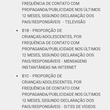
47
42
FREQUÊNCIA DE CONTATO COM
anos
PROPAGANDA/PUBLICIDADE NOS ÚLTIMOS
12 MESES, SEGUNDO DECLARAÇÃO DOS
De 15 a 17
57
31
PAIS/RESPONSÁVEIS - TELEVISÃO
anos
B1B - PROPORÇÃO DE
RENDA
Até 1 SM
60
31
CRIANÇAS/ADOLESCENTES, POR
FAMILIAR
FREQUÊNCIA DE CONTATO COM
Mais de 1
PROPAGANDA/PUBLICIDADE NOS ÚLTIMOS
36
38
SM até 2 SM
12 MESES, SEGUNDO DECLARAÇÃO DOS
PAIS/RESPONSÁVEIS - MENSAGENS
Mais de 2
INSTANTÂNEAS NA INTERNET
48
43
SM até 3 SM
B1C - PROPORÇÃO DE
CRIANÇAS/ADOLESCENTES, POR
Mais de 3
56
33
FREQUÊNCIA DE CONTATO COM
SM
PROPAGANDA/PUBLICIDADE NOS ÚLTIMOS
12 MESES, SEGUNDO DECLARAÇÃO DOS
CLASSE
AB
55
35
PAIS/RESPONSÁVEIS - SITES DE VÍDEOS
SOCIAL