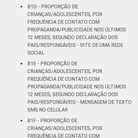
C
44
38
B1D - PROPORÇÃO DE
CRIANÇAS/ADOLESCENTES, POR
DE
32
64
FREQUÊNCIA DE CONTATO COM
PROPAGANDA/PUBLICIDADE NOS ÚLTIMOS
¹Dados coletados entre setembro de 2013 e
12 MESES, SEGUNDO DECLARAÇÃO DOS
janeiro de 2014.
PAIS/RESPONSÁVEIS - SITE DE UMA REDE
²Base: 741 pais/responsáveisusuários de
SOCIAL
Internet de 9 a 17 anos que viram alguma
B1E - PROPORÇÃO DE
propaganda/publicidade de algum produto ou
CRIANÇAS/ADOLESCENTES, POR
marca em sites de vídeos. Respostas
FREQUÊNCIA DE CONTATO COM
estimuladas.
PROPAGANDA/PUBLICIDADE NOS ÚLTIMOS
Fonte: NIC.br - set/2013 a jan/2014
12 MESES, SEGUNDO DECLARAÇÃO DOS
PAIS/RESPONSÁVEIS - MENSAGEM DE TEXTO
SMS NO CELULAR
B1F - PROPORÇÃO DE
CRIANÇAS/ADOLESCENTES, POR
FREQUÊNCIA DE CONTATO COM