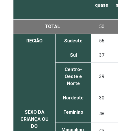
quase
seman
TOTAL
50
37
REGIÃO
Sudeste
56
33
Sul
37
46
Centro-
Oeste e
39
50
Norte
Nordeste
30
39
SEXO DA
Feminino
48
39
CRIANÇA OU
DO
Masculino