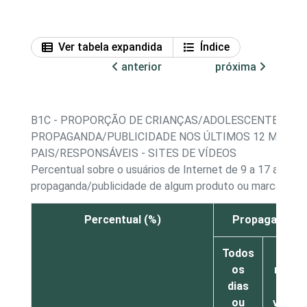
Ver tabela expandida
Índice
anterior
próxima
B1C - PROPORÇÃO DE CRIANÇAS/ADOLESCENTES, PO
PROPAGANDA/PUBLICIDADE NOS ÚLTIMOS 12 MESES
PAIS/RESPONSÁVEIS - SITES DE VÍDEOS
Percentual sobre o usuários de Internet de 9 a 17 anos 
propaganda/publicidade de algum produto ou marca em s
Percentual (%)
Propaganda ou
Todos
Pelo
os
meno
dias
uma
ou
vez po