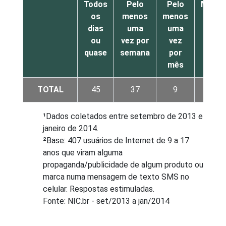
Todos
Pelo
Pelo
Meno
os
menos
menos
de
dias
uma
uma
uma
ou
vez por
vez
vez
quase
semana
por
por
mês
mês
TOTAL
45
37
9
7
¹Dados coletados entre setembro de 2013 e
janeiro de 2014.
²Base: 407 usuários de Internet de 9 a 17
anos que viram alguma
propaganda/publicidade de algum produto ou
marca numa mensagem de texto SMS no
celular. Respostas estimuladas.
Fonte: NIC.br - set/2013 a jan/2014