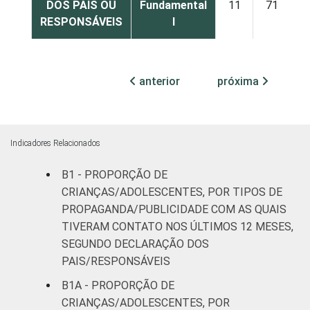
DOS PAIS OU
Fundamental
11
71
RESPONSÁVEIS
I
Fundamental
26
68
II
anterior
próxima
Médio ou
23
65
mais
Indicadores Relacionados
FAIXA ETÁRIA
De 9 a 10
12
80
DA CRIANÇA
anos
B1 - PROPORÇÃO DE
OU DO
CRIANÇAS/ADOLESCENTES, POR TIPOS DE
ADOLESCENTE
De 11 a 12
PROPAGANDA/PUBLICIDADE COM AS QUAIS
19
68
anos
TIVERAM CONTATO NOS ÚLTIMOS 12 MESES,
SEGUNDO DECLARAÇÃO DOS
De 13 a 14
PAIS/RESPONSÁVEIS
24
64
anos
B1A - PROPORÇÃO DE
CRIANÇAS/ADOLESCENTES, POR
De 15 a 17