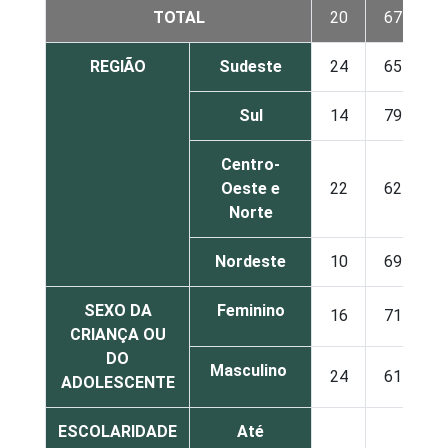
TOTAL
20
67
REGIÃO
Sudeste
24
65
Sul
14
79
Centro-
Oeste e
22
62
Norte
Nordeste
10
69
SEXO DA
Feminino
16
71
CRIANÇA OU
DO
Masculino
24
61
ADOLESCENTE
ESCOLARIDADE
Até