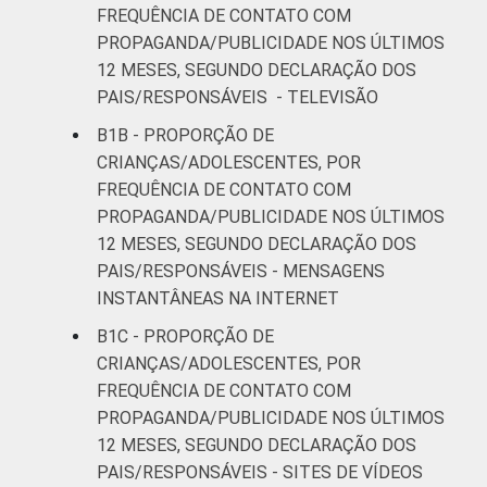
21
63
FREQUÊNCIA DE CONTATO COM
anos
PROPAGANDA/PUBLICIDADE NOS ÚLTIMOS
12 MESES, SEGUNDO DECLARAÇÃO DOS
RENDA
Até 1 SM
6
69
PAIS/RESPONSÁVEIS - TELEVISÃO
FAMILIAR
Mais de 1
B1B - PROPORÇÃO DE
10
78
SM até 2 SM
CRIANÇAS/ADOLESCENTES, POR
FREQUÊNCIA DE CONTATO COM
Mais de 2
PROPAGANDA/PUBLICIDADE NOS ÚLTIMOS
19
66
SM até 3 SM
12 MESES, SEGUNDO DECLARAÇÃO DOS
PAIS/RESPONSÁVEIS - MENSAGENS
Mais de 3
INSTANTÂNEAS NA INTERNET
32
56
SM
B1C - PROPORÇÃO DE
CRIANÇAS/ADOLESCENTES, POR
CLASSE
AB
31
57
FREQUÊNCIA DE CONTATO COM
SOCIAL
PROPAGANDA/PUBLICIDADE NOS ÚLTIMOS
C
14
73
12 MESES, SEGUNDO DECLARAÇÃO DOS
PAIS/RESPONSÁVEIS - SITES DE VÍDEOS
DE
6
74