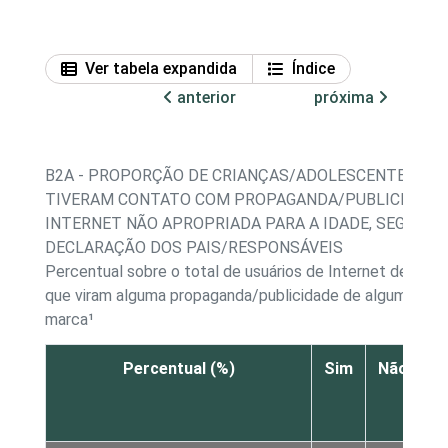
Ver tabela expandida
Índice
anterior
próxima
B2A - PROPORÇÃO DE CRIANÇAS/ADOLESCENTES QU
TIVERAM CONTATO COM PROPAGANDA/PUBLICIDADE
INTERNET NÃO APROPRIADA PARA A IDADE, SEGUNDO
DECLARAÇÃO DOS PAIS/RESPONSÁVEIS
Percentual sobre o total de usuários de Internet de 9 a 
que viram alguma propaganda/publicidade de algum prod
marca¹
Percentual (%)
Sim
Não
s