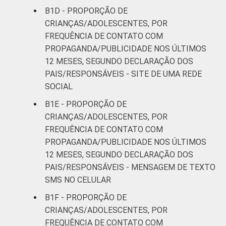
B1D - PROPORÇÃO DE
¹Base: 1 813 usuários de Internet de 9 a 17
CRIANÇAS/ADOLESCENTES, POR
anos que viram alguma
FREQUÊNCIA DE CONTATO COM
propaganda/publicidade de algum produto ou
PROPAGANDA/PUBLICIDADE NOS ÚLTIMOS
marca. Dados coletados entre setembro de
12 MESES, SEGUNDO DECLARAÇÃO DOS
2013 e janeiro de 2014.
PAIS/RESPONSÁVEIS - SITE DE UMA REDE
Fonte: NIC.br - set/2013 a jan/2014
SOCIAL
B1E - PROPORÇÃO DE
CRIANÇAS/ADOLESCENTES, POR
FREQUÊNCIA DE CONTATO COM
PROPAGANDA/PUBLICIDADE NOS ÚLTIMOS
12 MESES, SEGUNDO DECLARAÇÃO DOS
PAIS/RESPONSÁVEIS - MENSAGEM DE TEXTO
SMS NO CELULAR
B1F - PROPORÇÃO DE
CRIANÇAS/ADOLESCENTES, POR
FREQUÊNCIA DE CONTATO COM