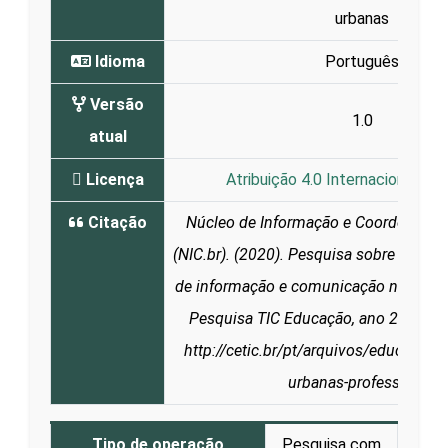
urbanas
Idioma
Português
Versão
1.0
atual
Licença
Atribuição 4.0 Internacional (CC
Citação
Núcleo de Informação e Coordenação
(NIC.br). (2020). Pesquisa sobre o uso 
de informação e comunicação nas escol
Pesquisa TIC Educação, ano 2019. Di
http://cetic.br/pt/arquivos/educacao/
urbanas-professores/
Tipo de operação
Pesquisa com