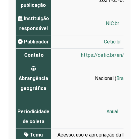
2021-03-03
publicação
Instituição
NIC.br
responsável
Publicador
Cetic.br
Contato
https://cetic.br/en/conta
Abrangência
Nacional (
Brasil
)
geográfica
Periodicidade
Anual
de coleta
Tema
Acesso, uso e apropriação da Interne