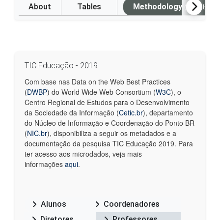
About
Tables
Methodology
(Available i
TIC Educação - 2019
Com base nas Data on the Web Best Practices
(
DWBP
) do World Wide Web Consortium (
W3C
), o
Centro Regional de Estudos para o Desenvolvimento
da Sociedade da Informação (
Cetic.br
), departamento
do Núcleo de Informação e Coordenação do Ponto BR
(
NIC.br
), disponibiliza a seguir os metadados e a
documentação da pesquisa TIC Educação 2019. Para
ter acesso aos microdados, veja mais
informações
aqui
.
Alunos
Coordenadores
Diretores
Professores