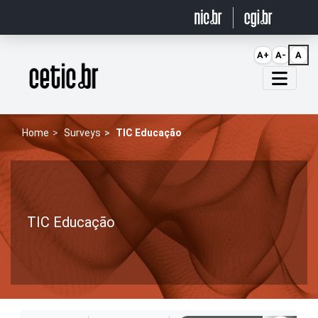
Ir para o conteúdo
A+
A-
A
Página inicial
Home
Surveys
TIC Educação
TIC Educação