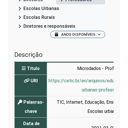
Escolas Urbanas
Escolas Rurais
Diretores e responsáveis
ANOS DISPONÍVEIS
Descrição
Título
Microdados - Professore
URI
https://cetic.br/en/arquivos/educaca
urbanas-professores/
Palavras-
TIC
,
Internet
,
Educação
,
Ensino
,
Ap
chave
Escolas urbanas
Data de