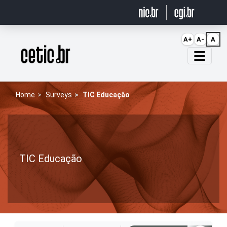
Ir para o conteúdo
A+
A-
A
Página inicial
Home
Surveys
TIC Educação
TIC Educação