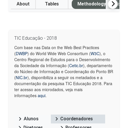
About
Tables
Methodology
(Available i
TIC Educação - 2018
Com base nas Data on the Web Best Practices
(
DWBP
) do World Wide Web Consortium (
W3C
), o
Centro Regional de Estudos para o Desenvolvimento
da Sociedade da Informação (
Cetic.br
), departamento
do Núcleo de Informação e Coordenação do Ponto BR
(
NIC.br
), disponibiliza a seguir os metadados e a
documentação da pesquisa TIC Educação 2018. Para
ter acesso aos microdados, veja mais
informações
aqui
.
Alunos
Coordenadores
Diretores
Professores