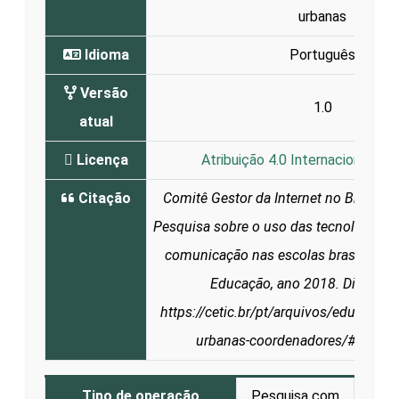
urbanas
Idioma
Português
Versão
1.0
atual
Licença
Atribuição 4.0 Internacional (CC
Citação
Comitê Gestor da Internet no Brasil (CG
Pesquisa sobre o uso das tecnologias 
comunicação nas escolas brasileiras:
Educação, ano 2018. Disponív
https://cetic.br/pt/arquivos/educacao
urbanas-coordenadores/#docum
Tipo de operação
Pesquisa com