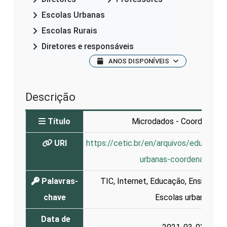
Escolas Urbanas
Escolas Rurais
Diretores e responsáveis
ANOS DISPONÍVEIS
Descrição
Título
Microdados - Coordenado
URI
https://cetic.br/en/arquivos/educaca
urbanas-coordenadores
Palavras-
TIC
,
Internet
,
Educação
,
Ensino
,
Ap
chave
Escolas urbanas
Data de