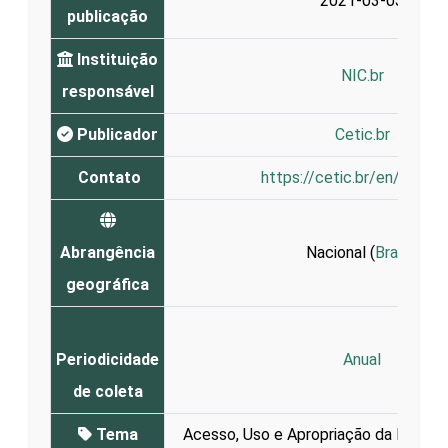
2021-03-03
publicação
Instituição
NIC.br
responsável
Publicador
Cetic.br
Contato
https://cetic.br/en/conta
Abrangência
Nacional (
Brasil
)
geográfica
Periodicidade
Anual
de coleta
Tema
Acesso, Uso e Apropriação da Interne