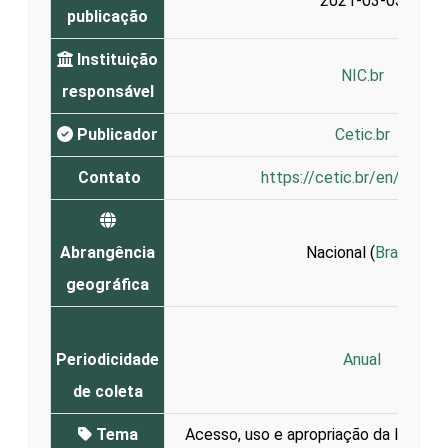
2021-03-03
publicação
Instituição
NIC.br
responsável
Publicador
Cetic.br
Contato
https://cetic.br/en/conta
Abrangência
Nacional (
Brasil
)
geográfica
Periodicidade
Anual
de coleta
Tema
Acesso, uso e apropriação da Interne