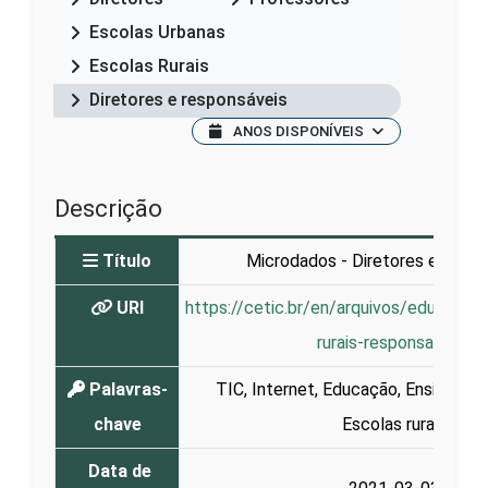
Escolas Urbanas
Escolas Rurais
Diretores e responsáveis
ANOS DISPONÍVEIS
Descrição
Título
Microdados - Diretores e respo
URI
https://cetic.br/en/arquivos/educaca
rurais-responsaveis/
Palavras-
TIC
,
Internet
,
Educação
,
Ensino
,
Ap
chave
Escolas rurais
Data de