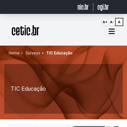
Ir para o conteúdo
A+
A-
A
Página inicial
Home
Surveys
TIC Educação
TIC Educação