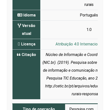
rurais
Idioma
Português
Versão
1.0
atual
Licença
Atribuição 4.0 Internacional (CC
Citação
Núcleo de Informação e Coordenação
(NIC.br). (2019). Pesquisa sobre o uso 
de informação e comunicação nas escol
Pesquisa TIC Educação, ano 2018. Di
http://cetic.br/pt/arquivos/educacao/
rurais-responsaveis/
Tipo de operação
Pesquisa com