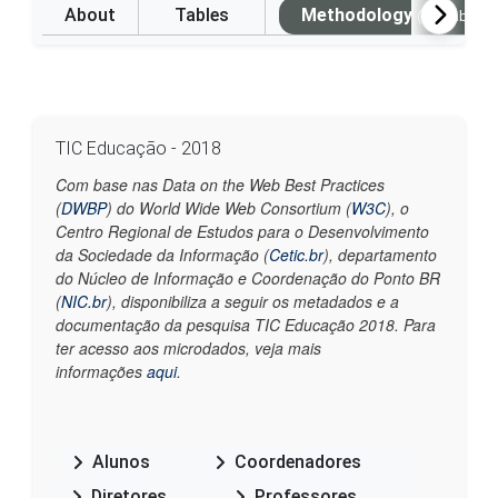
About
Tables
Methodology
(Available i
TIC Educação - 2018
Com base nas Data on the Web Best Practices
(
DWBP
) do World Wide Web Consortium (
W3C
), o
Centro Regional de Estudos para o Desenvolvimento
da Sociedade da Informação (
Cetic.br
), departamento
do Núcleo de Informação e Coordenação do Ponto BR
(
NIC.br
), disponibiliza a seguir os metadados e a
documentação da pesquisa TIC Educação 2018. Para
ter acesso aos microdados, veja mais
informações
aqui
.
Alunos
Coordenadores
Diretores
Professores