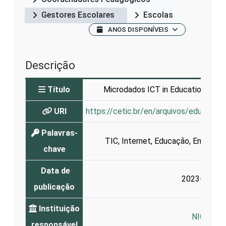
Gestores Escolares
Escolas
ANOS DISPONÍVEIS
Descrição
Título
Microdados ICT in Education 2022
URI
https://cetic.br/en/arquivos/educaca
Palavras-
TIC
,
Internet
,
Educação
,
Ensino
,
A
chave
Data de
2023-09-25
publicação
Instituição
NIC.br
responsável