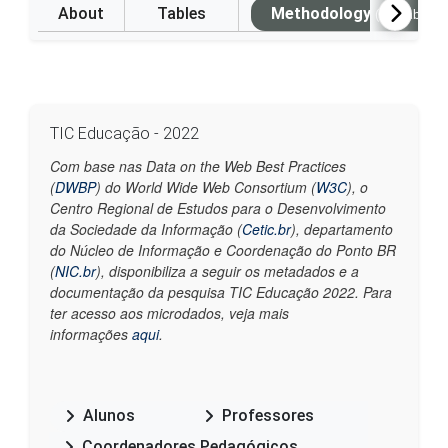
About
Tables
Methodology
(Available i
TIC Educação - 2022
Com base nas Data on the Web Best Practices
(
DWBP
) do World Wide Web Consortium (
W3C
), o
Centro Regional de Estudos para o Desenvolvimento
da Sociedade da Informação (
Cetic.br
), departamento
do Núcleo de Informação e Coordenação do Ponto BR
(
NIC.br
), disponibiliza a seguir os metadados e a
documentação da pesquisa TIC Educação 2022. Para
ter acesso aos microdados, veja mais
informações
aqui
.
Alunos
Professores
Coordenadores Pedagógicos