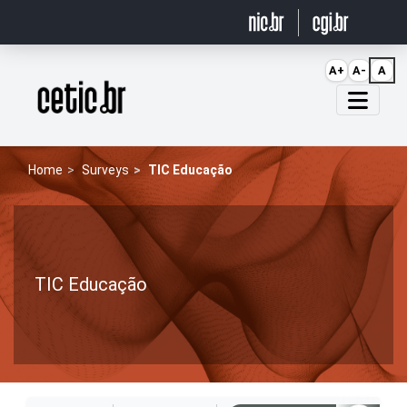
Ir para o conteúdo
A+
A-
A
Página inicial
Home
Surveys
TIC Educação
TIC Educação