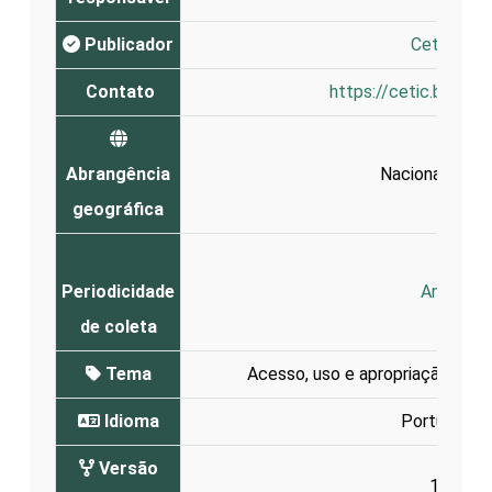
Publicador
Cetic.br
Contato
https://cetic.br/en/
Abrangência
Nacional (
Brasi
geográfica
Periodicidade
Anual
de coleta
Tema
Acesso, uso e apropriação da I
Idioma
Português
Versão
1.0