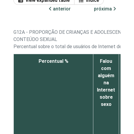
View expanded table
Índice
anterior
próxima
G12A - PROPORÇÃO DE CRIANÇAS E ADOLESCENTES, 
CONTEÚDO SEXUAL
Percentual sobre o total de usuários de Internet de 11 a
Percentual %
Falou
Envi
com
Int
alguém
men
na
Internet
con
sobre
se
sexo