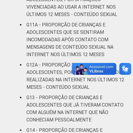
VIVENCIADAS AO USAR A INTERNET NOS
CLASSE
AB
7
ÚLTIMOS 12 MESES - CONTEÚDO SEXUAL
SOCIAL 2008
G11A - PROPORÇÃO DE CRIANÇAS E
C
6
ADOLESCENTES QUE SE SENTIRAM
INCOMODADAS APÓS CONTATO COM
DE
4
MENSAGENS DE CONTEÚDO SEXUAL NA
INTERNET NOS ÚLTIMOS 12 MESES
CLASSE
AB
9
SOCIAL 2015
G12A - PROPORÇÃO DE CRIANÇAS E
C
6
ADOLESCENTES, POR TIPOS DE ATIVIDADES
REALIZADAS NA INTERNET NOS ÚLTIMOS 12
DE
3
MESES - CONTEÚDO SEXUAL
G13 - PROPORÇÃO DE CRIANÇAS E
1
Base: 19.510.697 usuários de Internet de 11
ADOLESCENTES QUE JÁ TIVERAM CONTATO
a 17 anos. Respostas múltiplas e
COM ALGUÉM NA INTERNET QUE NÃO
estimuladas. Dados coletados entre
CONHECIAM PESSOALMENTE
novembro de 2015 e junho de 2016. Dados
coletados por meio de questionários de
G14 - PROPORÇÃO DE CRIANÇAS E