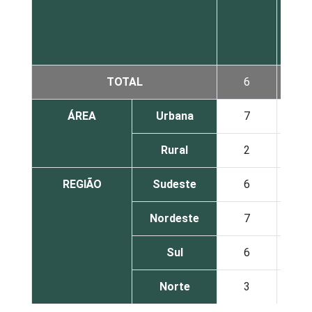
TOTAL
6
ÁREA
Urbana
7
Rural
2
REGIÃO
Sudeste
6
Nordeste
7
Sul
6
Norte
3