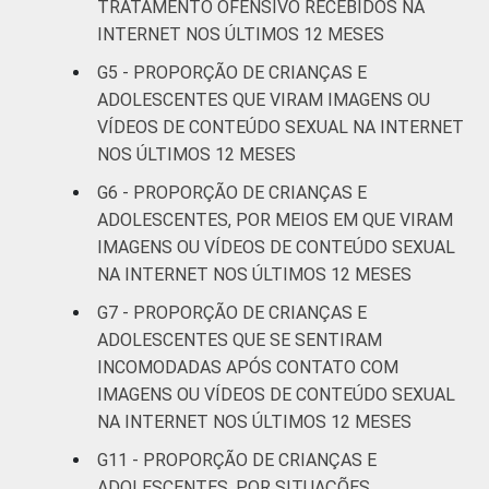
FAIXA ETÁRIA
De 11 a 12
TRATAMENTO OFENSIVO RECEBIDOS NA
1
DA CRIANÇA
anos
INTERNET NOS ÚLTIMOS 12 MESES
OU DO
G5 - PROPORÇÃO DE CRIANÇAS E
ADOLESCENTE
De 13 a 14
3
ADOLESCENTES QUE VIRAM IMAGENS OU
anos
VÍDEOS DE CONTEÚDO SEXUAL NA INTERNET
NOS ÚLTIMOS 12 MESES
De 15 a 17
10
anos
G6 - PROPORÇÃO DE CRIANÇAS E
ADOLESCENTES, POR MEIOS EM QUE VIRAM
RENDA
Até 1 SM
3
IMAGENS OU VÍDEOS DE CONTEÚDO SEXUAL
FAMILIAR
NA INTERNET NOS ÚLTIMOS 12 MESES
Mais de 1
6
G7 - PROPORÇÃO DE CRIANÇAS E
SM até 2 SM
ADOLESCENTES QUE SE SENTIRAM
INCOMODADAS APÓS CONTATO COM
Mais de 2
7
IMAGENS OU VÍDEOS DE CONTEÚDO SEXUAL
SM até 3 SM
NA INTERNET NOS ÚLTIMOS 12 MESES
Mais de 3
G11 - PROPORÇÃO DE CRIANÇAS E
7
SM
ADOLESCENTES, POR SITUAÇÕES