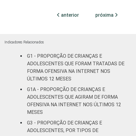
Centro
7
Oeste
anterior
próxima
SEXO DA
Masculino
9
CRIANÇA OU
DO
Indicadores Relacionados
Feminino
3
ADOLESCENTE
G1 - PROPORÇÃO DE CRIANÇAS E
ESCOLARIDADE
Até
ADOLESCENTES QUE FORAM TRATADAS DE
DOS PAIS OU
fundamental
6
FORMA OFENSIVA NA INTERNET NOS
RESPONSÁVEIS
I
ÚLTIMOS 12 MESES
G1A - PROPORÇÃO DE CRIANÇAS E
Fundamental
5
ADOLESCENTES QUE AGIRAM DE FORMA
II
OFENSIVA NA INTERNET NOS ÚLTIMOS 12
MESES
Médio ou
7
mais
G3 - PROPORÇÃO DE CRIANÇAS E
ADOLESCENTES, POR TIPOS DE