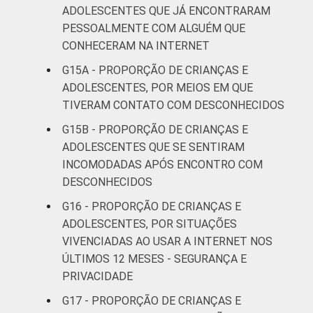
autopreenchimento.
ADOLESCENTES QUE JÁ ENCONTRARAM
Publicação dos dados em: 10/10/2016.
PESSOALMENTE COM ALGUÉM QUE
Correção dos dados em: 28/10/2016. Mais
CONHECERAM NA INTERNET
informações em:
G15A - PROPORÇÃO DE CRIANÇAS E
https://cetic.br/noticia/cetic-br-informa-
ADOLESCENTES, POR MEIOS EM QUE
correcao-dos-resultados-da-pesquisa-tic-
TIVERAM CONTATO COM DESCONHECIDOS
kids-online-brasil-2015/
G15B - PROPORÇÃO DE CRIANÇAS E
ADOLESCENTES QUE SE SENTIRAM
INCOMODADAS APÓS ENCONTRO COM
DESCONHECIDOS
G16 - PROPORÇÃO DE CRIANÇAS E
ADOLESCENTES, POR SITUAÇÕES
VIVENCIADAS AO USAR A INTERNET NOS
ÚLTIMOS 12 MESES - SEGURANÇA E
PRIVACIDADE
G17 - PROPORÇÃO DE CRIANÇAS E