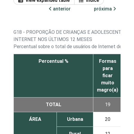
View expanded table
Índice
anterior
próxima
G18 - PROPORÇÃO DE CRIANÇAS E ADOLESCENTES, 
INTERNET NOS ÚLTIMOS 12 MESES
Percentual sobre o total de usuários de Internet de 11 a
Percentual %
Formas
Fo
para
ficar
ma
muito
magro(a)
m
TOTAL
19
ÁREA
Urbana
20
Rural
12