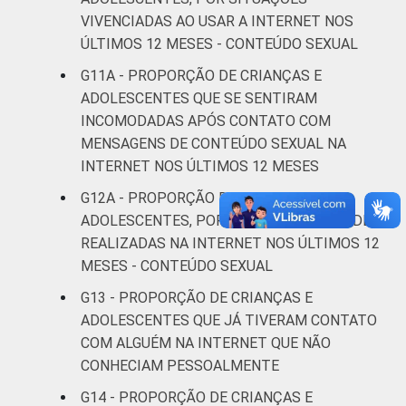
C
17
VIVENCIADAS AO USAR A INTERNET NOS
ÚLTIMOS 12 MESES - CONTEÚDO SEXUAL
DE
14
G11A - PROPORÇÃO DE CRIANÇAS E
ADOLESCENTES QUE SE SENTIRAM
1
Base: 19.510.697 usuários de Internet de 11
INCOMODADAS APÓS CONTATO COM
a 17 anos. Respostas múltiplas e
MENSAGENS DE CONTEÚDO SEXUAL NA
estimuladas. Dados coletados entre
INTERNET NOS ÚLTIMOS 12 MESES
novembro de 2015 e junho de 2016. Dados
coletados por meio de questionários de
G12A - PROPORÇÃO DE CRIANÇAS E
autopreenchimento.
ADOLESCENTES, POR TIPOS DE ATIVIDADES
Publicação dos dados em: 10/10/2016.
REALIZADAS NA INTERNET NOS ÚLTIMOS 12
Correção dos dados em: 28/10/2016. Mais
MESES - CONTEÚDO SEXUAL
informações em:
G13 - PROPORÇÃO DE CRIANÇAS E
https://cetic.br/noticia/cetic-br-informa-
ADOLESCENTES QUE JÁ TIVERAM CONTATO
correcao-dos-resultados-da-pesquisa-tic-
COM ALGUÉM NA INTERNET QUE NÃO
kids-online-brasil-2015/
CONHECIAM PESSOALMENTE
G14 - PROPORÇÃO DE CRIANÇAS E