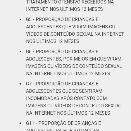
RENDA
Até 1 SM
11
TRATAMENTO OFENSIVO RECEBIDOS NA
FAMILIAR
INTERNET NOS ÚLTIMOS 12 MESES
Mais de 1
18
G5 - PROPORÇÃO DE CRIANÇAS E
SM até 2 SM
ADOLESCENTES QUE VIRAM IMAGENS OU
VÍDEOS DE CONTEÚDO SEXUAL NA INTERNET
Mais de 2
19
NOS ÚLTIMOS 12 MESES
SM até 3 SM
G6 - PROPORÇÃO DE CRIANÇAS E
Mais de 3
ADOLESCENTES, POR MEIOS EM QUE VIRAM
25
SM
IMAGENS OU VÍDEOS DE CONTEÚDO SEXUAL
NA INTERNET NOS ÚLTIMOS 12 MESES
CLASSE
AB
25
G7 - PROPORÇÃO DE CRIANÇAS E
SOCIAL 2008
ADOLESCENTES QUE SE SENTIRAM
C
17
INCOMODADAS APÓS CONTATO COM
IMAGENS OU VÍDEOS DE CONTEÚDO SEXUAL
DE
12
NA INTERNET NOS ÚLTIMOS 12 MESES
CLASSE
AB
27
G11 - PROPORÇÃO DE CRIANÇAS E
SOCIAL 2015
ADOLESCENTES, POR SITUAÇÕES