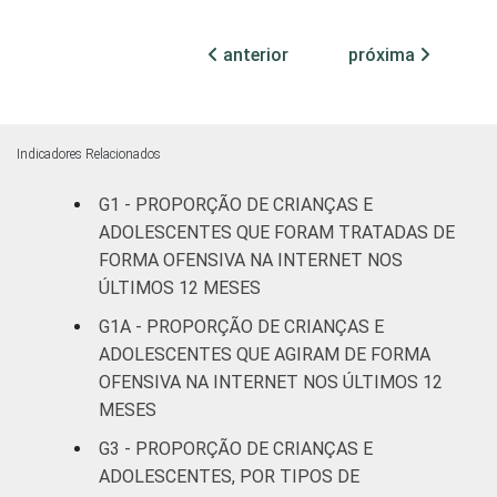
DOS PAIS OU
fundamental
15
RESPONSÁVEIS
I
anterior
próxima
Fundamental
19
II
Indicadores Relacionados
Médio ou
21
G1 - PROPORÇÃO DE CRIANÇAS E
mais
ADOLESCENTES QUE FORAM TRATADAS DE
FAIXA ETÁRIA
De 11 a 12
FORMA OFENSIVA NA INTERNET NOS
9
DA CRIANÇA
anos
ÚLTIMOS 12 MESES
OU DO
G1A - PROPORÇÃO DE CRIANÇAS E
ADOLESCENTE
De 13 a 14
18
ADOLESCENTES QUE AGIRAM DE FORMA
anos
OFENSIVA NA INTERNET NOS ÚLTIMOS 12
MESES
De 15 a 17
24
anos
G3 - PROPORÇÃO DE CRIANÇAS E
ADOLESCENTES, POR TIPOS DE