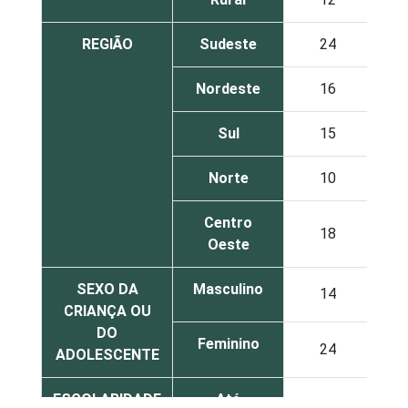
REGIÃO
Sudeste
24
Nordeste
16
Sul
15
Norte
10
Centro
18
Oeste
SEXO DA
Masculino
14
CRIANÇA OU
DO
Feminino
24
ADOLESCENTE
ESCOLARIDADE
Até