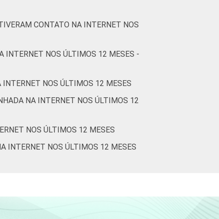
0
0
0
0
2
 TIVERAM CONTATO NA INTERNET NOS
1
1
1
0
1
A INTERNET NOS ÚLTIMOS 12 MESES -
1
1
0
1
2
etados entre novembro de 2015 e junho de
A INTERNET NOS ÚLTIMOS 12 MESES
NHADA NA INTERNET NOS ÚLTIMOS 12
tps://cetic.br/noticia/cetic-br-informa-
TERNET NOS ÚLTIMOS 12 MESES
NA INTERNET NOS ÚLTIMOS 12 MESES