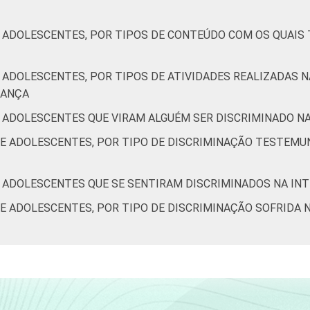
2
1
2
1
0
2
E ADOLESCENTES, POR TIPOS DE CONTEÚDO COM OS QUAIS
2
2
1
1
1
1
 ADOLESCENTES, POR TIPOS DE ATIVIDADES REALIZADAS N
2
1
1
1
2
0
RANÇA
t de 9 a 17 anos. Respostas múltiplas e estimuladas. Dados col
E ADOLESCENTES QUE VIRAM ALGUÉM SER DISCRIMINADO N
estionários de autopreenchimento.
 E ADOLESCENTES, POR TIPO DE DISCRIMINAÇÃO TESTEMU
. Correção dos dados em: 28/10/2016. Mais informações em:
ht
ic-kids-online-brasil-2015/
E ADOLESCENTES QUE SE SENTIRAM DISCRIMINADOS NA IN
 E ADOLESCENTES, POR TIPO DE DISCRIMINAÇÃO SOFRIDA 