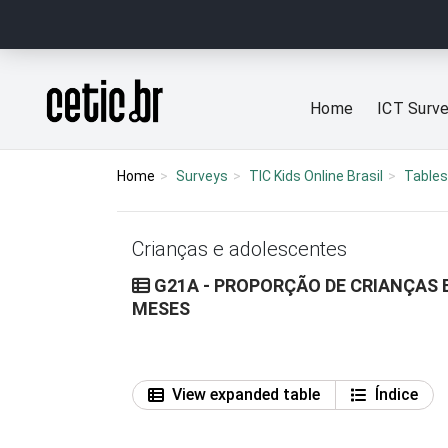
Ir para o conteúdo
Página inicial
Home
ICT Surv
Home
Surveys
TIC Kids Online Brasil
Tables
Crianças e adolescentes
G21A - PROPORÇÃO DE CRIANÇAS E
MESES
View expanded table
Índice