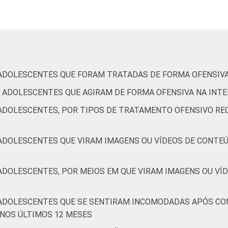
3
2
1
2
1
0
2
2
2
1
1
1
 ADOLESCENTES QUE FORAM TRATADAS DE FORMA OFENSIVA
E ADOLESCENTES QUE AGIRAM DE FORMA OFENSIVA NA INT
2
2
1
1
1
0
 ADOLESCENTES, POR TIPOS DE TRATAMENTO OFENSIVO RE
 ADOLESCENTES QUE VIRAM IMAGENS OU VÍDEOS DE CONTEÚ
1
1
0
0
1
0
 ADOLESCENTES, POR MEIOS EM QUE VIRAM IMAGENS OU VÍ
3
2
2
2
2
1
 ADOLESCENTES QUE SE SENTIRAM INCOMODADAS APÓS CO
NOS ÚLTIMOS 12 MESES
2
1
2
1
1
1