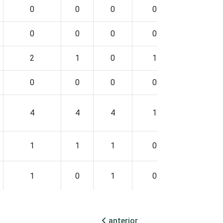
0
0
0
0
1
0
0
0
0
2
2
1
0
1
1
0
0
0
0
2
4
4
4
1
6
1
1
1
0
2
1
0
1
0
2
0
0
1
0
2
anterior