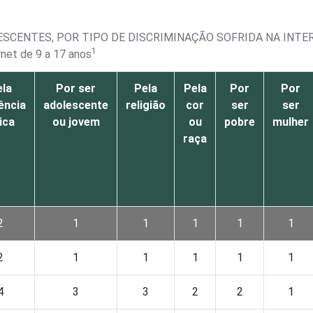
ESCENTES, POR TIPO DE DISCRIMINAÇÃO SOFRIDA NA INTE
1
rnet de 9 a 17 anos
la
Por ser
Pela
Pela
Por
Por
ência
adolescente
religião
cor
ser
ser
ica
ou jovem
ou
pobre
mulher
raça
2
1
1
1
1
1
2
1
1
1
1
1
4
3
3
2
2
1