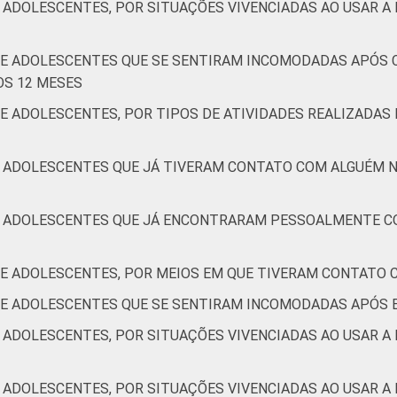
 ADOLESCENTES, POR SITUAÇÕES VIVENCIADAS AO USAR A 
1
0
0
0
1
0
S E ADOLESCENTES QUE SE SENTIRAM INCOMODADAS APÓ
OS 12 MESES
1
1
1
0
1
0
E ADOLESCENTES, POR TIPOS DE ATIVIDADES REALIZADAS 
4
3
2
3
2
1
E ADOLESCENTES QUE JÁ TIVERAM CONTATO COM ALGUÉM 
 E ADOLESCENTES QUE JÁ ENCONTRARAM PESSOALMENTE 
2
1
2
1
0
2
 E ADOLESCENTES, POR MEIOS EM QUE TIVERAM CONTATO
2
2
1
1
0
2
S E ADOLESCENTES QUE SE SENTIRAM INCOMODADAS APÓS
3
2
2
1
1
1
 ADOLESCENTES, POR SITUAÇÕES VIVENCIADAS AO USAR A 
1
1
0
0
2
0
 ADOLESCENTES, POR SITUAÇÕES VIVENCIADAS AO USAR A 