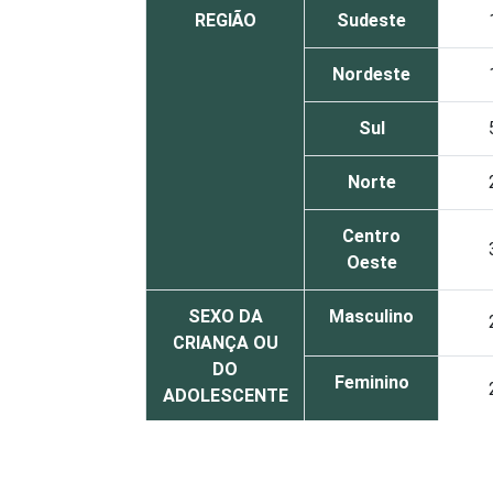
REGIÃO
Sudeste
Nordeste
Sul
Norte
Centro
Oeste
SEXO DA
Masculino
CRIANÇA OU
DO
Feminino
ADOLESCENTE
ESCOLARIDADE
Até
DOS PAIS OU
fundamental