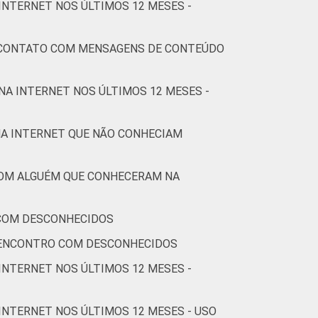
INTERNET NOS ÚLTIMOS 12 MESES -
0
0
0
0
1
S CONTATO COM MENSAGENS DE CONTEÚDO
0
0
1
0
1
NA INTERNET NOS ÚLTIMOS 12 MESES -
2
2
2
1
4
NA INTERNET QUE NÃO CONHECIAM
COM ALGUÉM QUE CONHECERAM NA
1
1
0
0
1
 COM DESCONHECIDOS
1
0
0
0
1
 ENCONTRO COM DESCONHECIDOS
1
1
1
0
2
INTERNET NOS ÚLTIMOS 12 MESES -
0
0
0
1
1
INTERNET NOS ÚLTIMOS 12 MESES - USO