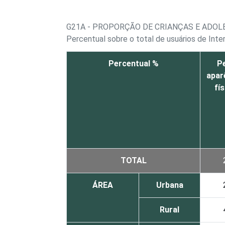
G21A - PROPORÇÃO DE CRIANÇAS E ADOL
Percentual sobre o total de usuários de Inte
Percentual %
Pe
apar
fís
TOTAL
ÁREA
Urbana
Rural