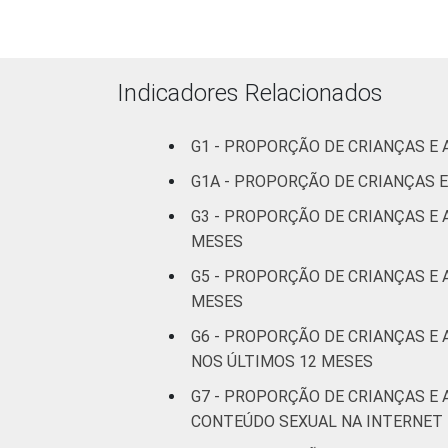
RESPONSÁVEIS
I
Fundamental
II
Indicadores Relacionados
Médio ou
G1 - PROPORÇÃO DE CRIANÇAS E
mais
G1A - PROPORÇÃO DE CRIANÇAS 
FAIXA ETÁRIA
De 9 a 10
G3 - PROPORÇÃO DE CRIANÇAS E
DA CRIANÇA
anos
MESES
OU DO
ADOLESCENTE
G5 - PROPORÇÃO DE CRIANÇAS E
De 11 a 12
anos
MESES
G6 - PROPORÇÃO DE CRIANÇAS E
De 13 a 14
NOS ÚLTIMOS 12 MESES
anos
G7 - PROPORÇÃO DE CRIANÇAS E
CONTEÚDO SEXUAL NA INTERNET 
De 15 a 17
anos