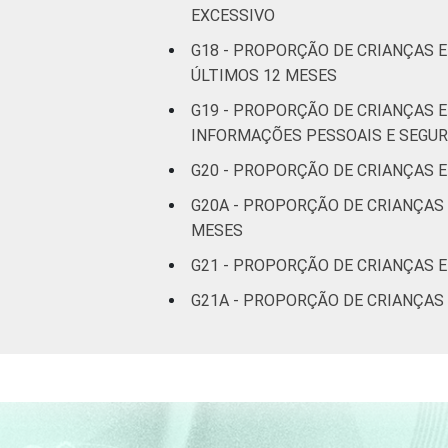
CLASSE
AB
EXCESSIVO
SOCIAL 2015
G18 - PROPORÇÃO DE CRIANÇAS 
C
ÚLTIMOS 12 MESES
G19 - PROPORÇÃO DE CRIANÇAS E
DE
INFORMAÇÕES PESSOAIS E SEGU
1
Base: 23.380.494 usuários de Interne
G20 - PROPORÇÃO DE CRIANÇAS 
2016. Dados coletados por meio de qu
G20A - PROPORÇÃO DE CRIANÇAS
Publicação dos dados em: 10/10/2016
MESES
correcao-dos-resultados-da-pesquisa-t
G21 - PROPORÇÃO DE CRIANÇAS 
G21A - PROPORÇÃO DE CRIANÇAS