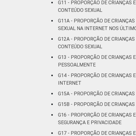
G11 - PROPORÇÃO DE CRIANÇAS E
CONTEÚDO SEXUAL
RENDA
Até 1 SM
G11A - PROPORÇÃO DE CRIANÇA
FAMILIAR
SEXUAL NA INTERNET NOS ÚLTIM
Mais de 1
SM até 2 SM
G12A - PROPORÇÃO DE CRIANÇAS 
CONTEÚDO SEXUAL
Mais de 2
G13 - PROPORÇÃO DE CRIANÇAS 
SM até 3 SM
PESSOALMENTE
Mais de 3
G14 - PROPORÇÃO DE CRIANÇAS
SM
INTERNET
G15A - PROPORÇÃO DE CRIANÇAS
CLASSE
AB
SOCIAL 2008
G15B - PROPORÇÃO DE CRIANÇA
C
G16 - PROPORÇÃO DE CRIANÇAS E
SEGURANÇA E PRIVACIDADE
DE
G17 - PROPORÇÃO DE CRIANÇAS E