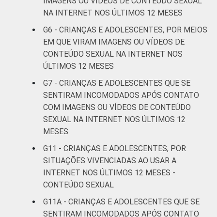
IMAGENS OU VÍDEOS DE CONTEÚDO SEXUAL
NA INTERNET NOS ÚLTIMOS 12 MESES
RENDA
Até 1 SM
22
G6 - CRIANÇAS E ADOLESCENTES, POR MEIOS
FAMILIAR
EM QUE VIRAM IMAGENS OU VÍDEOS DE
Mais de 1
31
CONTEÚDO SEXUAL NA INTERNET NOS
SM até 2 SM
ÚLTIMOS 12 MESES
Mais de 2
G7 - CRIANÇAS E ADOLESCENTES QUE SE
28
SM até 3 SM
SENTIRAM INCOMODADOS APÓS CONTATO
COM IMAGENS OU VÍDEOS DE CONTEÚDO
Mais de 3
29
SEXUAL NA INTERNET NOS ÚLTIMOS 12
SM
MESES
G11 - CRIANÇAS E ADOLESCENTES, POR
Não tem
28
renda
SITUAÇÕES VIVENCIADAS AO USAR A
INTERNET NOS ÚLTIMOS 12 MESES -
Não sabe
25
CONTEÚDO SEXUAL
G11A - CRIANÇAS E ADOLESCENTES QUE SE
Não
33
SENTIRAM INCOMODADOS APÓS CONTATO