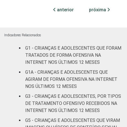
anterior
próxima
Fundamental
30
II
Médio ou
Indicadores Relacionados
27
mais
G1 - CRIANÇAS E ADOLESCENTES QUE FORAM
FAIXA ETÁRIA
TRATADOS DE FORMA OFENSIVA NA
De 9 a 10
2
DA CRIANÇA
anos
INTERNET NOS ÚLTIMOS 12 MESES
OU DO
G1A - CRIANÇAS E ADOLESCENTES QUE
ADOLESCENTE
De 11 a 12
AGIRAM DE FORMA OFENSIVA NA INTERNET
10
anos
NOS ÚLTIMOS 12 MESES
G3 - CRIANÇAS E ADOLESCENTES, POR TIPOS
De 13 a 14
25
DE TRATAMENTO OFENSIVO RECEBIDOS NA
anos
INTERNET NOS ÚLTIMOS 12 MESES
De 15 a 17
G5 - CRIANÇAS E ADOLESCENTES QUE VIRAM
49
anos