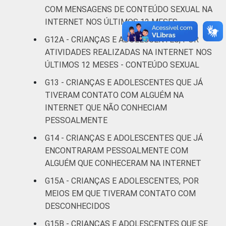
respondeu
COM MENSAGENS DE CONTEÚDO SEXUAL NA
INTERNET NOS ÚLTIMOS 12 MESES
CLASSE
AB
30
SOCIAL
G12A - CRIANÇAS E ADOLESCENTES, POR
C
27
ATIVIDADES REALIZADAS NA INTERNET NOS
ÚLTIMOS 12 MESES - CONTEÚDO SEXUAL
DE
27
G13 - CRIANÇAS E ADOLESCENTES QUE JÁ
TIVERAM CONTATO COM ALGUÉM NA
Fonte: CGI.br/NIC.br, Centro Regional de
INTERNET QUE NÃO CONHECIAM
Estudos para o Desenvolvimento da
PESSOALMENTE
Sociedade da Informação (Cetic.br),
G14 - CRIANÇAS E ADOLESCENTES QUE JÁ
Pesquisa sobre o Uso da Internet por
ENCONTRARAM PESSOALMENTE COM
Crianças e Adolescentes no Brasil – TIC Kids
Online Brasil 2017. ¹Dados coletados por
ALGUÉM QUE CONHECERAM NA INTERNET
meio de questionários de
G15A - CRIANÇAS E ADOLESCENTES, POR
autopreenchimento.
MEIOS EM QUE TIVERAM CONTATO COM
DESCONHECIDOS
G15B - CRIANÇAS E ADOLESCENTES QUE SE