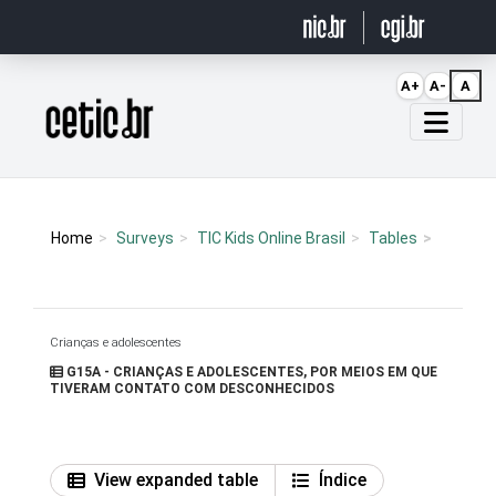
Ir para o conteúdo
A+
A-
A
Página inicial
Home
Surveys
TIC Kids Online Brasil
Tables
Crianças e adolescentes
G15A - CRIANÇAS E ADOLESCENTES, POR MEIOS EM QUE
TIVERAM CONTATO COM DESCONHECIDOS
View expanded table
Índice