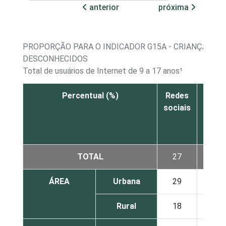
anterior
próxima
PROPORÇÃO PARA O INDICADOR G15A - CRIANÇAS E
DESCONHECIDOS
Total de usuários de Internet de 9 a 17 anos¹
Percentual (%)
Redes
Mens
sociais
insta
TOTAL
27
ÁREA
Urbana
29
Rural
18