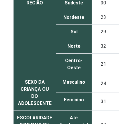
REGIÃO
Sudeste
30
Nordeste
23
Sul
29
Norte
32
Centro-
21
Oeste
SEXO DA
Masculino
24
CRIANÇA OU
DO
Feminino
31
ADOLESCENTE
ESCOLARIDADE
Até
DOS PAIS OU
Fundamental
27
RESPONSÁVEIS
I