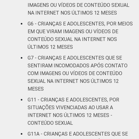
IMAGENS OU VÍDEOS DE CONTEÚDO SEXUAL
De 13 a 14
14
NA INTERNET NOS ÚLTIMOS 12 MESES
anos
G6 - CRIANÇAS E ADOLESCENTES, POR MEIOS
De 15 a 17
EM QUE VIRAM IMAGENS OU VÍDEOS DE
15
anos
CONTEÚDO SEXUAL NA INTERNET NOS
ÚLTIMOS 12 MESES
RENDA
Até 1 SM
13
G7 - CRIANÇAS E ADOLESCENTES QUE SE
FAMILIAR
SENTIRAM INCOMODADOS APÓS CONTATO
Mais de 1
11
COM IMAGENS OU VÍDEOS DE CONTEÚDO
SM até 2 SM
SEXUAL NA INTERNET NOS ÚLTIMOS 12
MESES
Mais de 2
11
SM até 3 SM
G11 - CRIANÇAS E ADOLESCENTES, POR
SITUAÇÕES VIVENCIADAS AO USAR A
Mais de 3
INTERNET NOS ÚLTIMOS 12 MESES -
13
SM
CONTEÚDO SEXUAL
G11A - CRIANÇAS E ADOLESCENTES QUE SE
Não tem