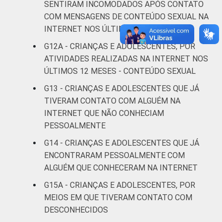
16
SENTIRAM INCOMODADOS APÓS CONTATO
renda
COM MENSAGENS DE CONTEÚDO SEXUAL NA
INTERNET NOS ÚLTIMOS 12 MESES
Não sabe
7
G12A - CRIANÇAS E ADOLESCENTES, POR
Não
ATIVIDADES REALIZADAS NA INTERNET NOS
6
respondeu
ÚLTIMOS 12 MESES - CONTEÚDO SEXUAL
G13 - CRIANÇAS E ADOLESCENTES QUE JÁ
CLASSE
AB
11
TIVERAM CONTATO COM ALGUÉM NA
SOCIAL
INTERNET QUE NÃO CONHECIAM
C
11
PESSOALMENTE
DE
13
G14 - CRIANÇAS E ADOLESCENTES QUE JÁ
ENCONTRARAM PESSOALMENTE COM
Fonte: CGI.br/NIC.br, Centro Regional de
ALGUÉM QUE CONHECERAM NA INTERNET
Estudos para o Desenvolvimento da
G15A - CRIANÇAS E ADOLESCENTES, POR
Sociedade da Informação (Cetic.br),
MEIOS EM QUE TIVERAM CONTATO COM
Pesquisa sobre o Uso da Internet por
DESCONHECIDOS
Crianças e Adolescentes no Brasil – TIC Kids