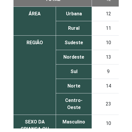
ÁREA
Urbana
12
Rural
11
REGIÃO
Sudeste
10
Nordeste
13
Sul
9
Norte
14
Centro-
23
Oeste
SEXO DA
Masculino
10
CRIANÇA OU