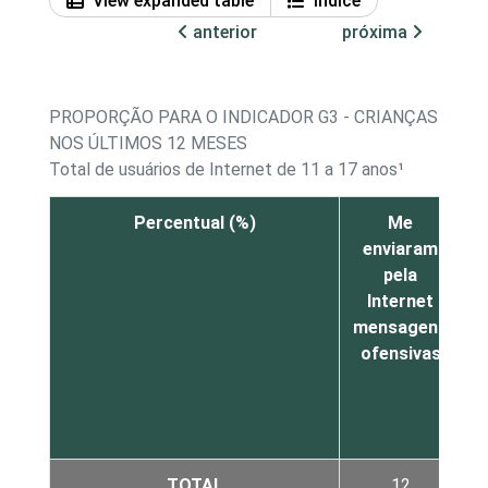
View expanded table
Índice
anterior
próxima
PROPORÇÃO PARA O INDICADOR G3 - CRIANÇAS E AD
NOS ÚLTIMOS 12 MESES
Total de usuários de Internet de 11 a 17 anos¹
Percentual (%)
Me
enviaram
n
pela
m
Internet
mensagens
ofensivas
TOTAL
12