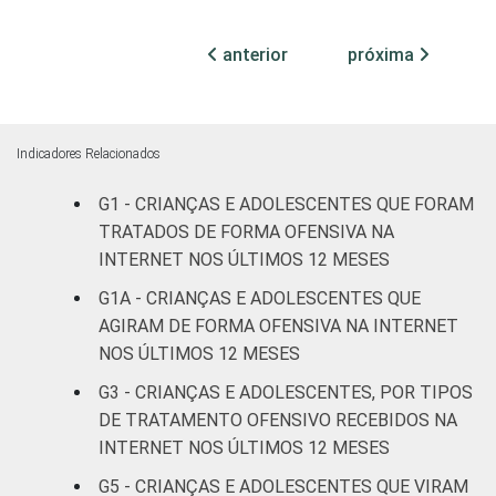
DO
Feminino
14
ADOLESCENTE
anterior
próxima
ESCOLARIDADE
Até
DOS PAIS OU
Fundamental
11
RESPONSÁVEIS
I
Indicadores Relacionados
Fundamental
G1 - CRIANÇAS E ADOLESCENTES QUE FORAM
9
II
TRATADOS DE FORMA OFENSIVA NA
INTERNET NOS ÚLTIMOS 12 MESES
Médio ou
13
G1A - CRIANÇAS E ADOLESCENTES QUE
mais
AGIRAM DE FORMA OFENSIVA NA INTERNET
NOS ÚLTIMOS 12 MESES
FAIXA ETÁRIA
De 9 a 10
-
DA CRIANÇA
anos
G3 - CRIANÇAS E ADOLESCENTES, POR TIPOS
OU DO
DE TRATAMENTO OFENSIVO RECEBIDOS NA
ADOLESCENTE
De 11 a 12
INTERNET NOS ÚLTIMOS 12 MESES
3
anos
G5 - CRIANÇAS E ADOLESCENTES QUE VIRAM