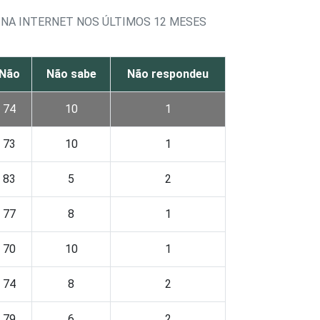
 NA INTERNET NOS ÚLTIMOS 12 MESES
Não
Não sabe
Não respondeu
74
10
1
73
10
1
83
5
2
77
8
1
70
10
1
74
8
2
79
6
2