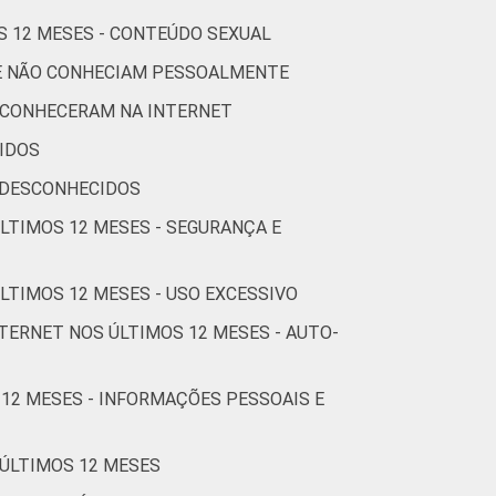
S 12 MESES - CONTEÚDO SEXUAL
71
12
1
UE NÃO CONHECIAM PESSOALMENTE
77
7
1
 CONHECERAM NA INTERNET
Cetic.br), Pesquisa sobre o Uso da Internet
IDOS
estionários de autopreenchimento.
 DESCONHECIDOS
ÚLTIMOS 12 MESES - SEGURANÇA E
LTIMOS 12 MESES - USO EXCESSIVO
TERNET NOS ÚLTIMOS 12 MESES - AUTO-
 12 MESES - INFORMAÇÕES PESSOAIS E
 ÚLTIMOS 12 MESES