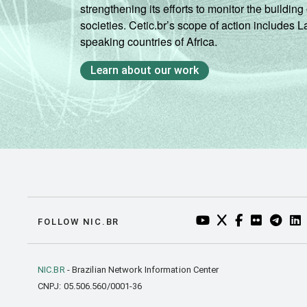
strengthening its efforts to monitor the buildi
societies. Cetic.br’s scope of action includes 
speaking countries of Africa.
Learn about our work
YOUTUBE DO NIC.BR
TWITTER DO NIC
FACEBOOK DO
FLICKR DO
TELEGR
LI
FOLLOW NIC.BR
NIC.BR
- Brazilian Network Information Center
CNPJ: 05.506.560/0001-36