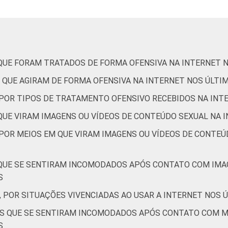
De 15 a 17 anos
21
Até 1 SM
13
 QUE FORAM TRATADOS DE FORMA OFENSIVA NA INTERNET 
Mais de 1 SM até 2 SM
15
 QUE AGIRAM DE FORMA OFENSIVA NA INTERNET NOS ÚLTI
Mais de 2 SM até 3 SM
13
, POR TIPOS DE TRATAMENTO OFENSIVO RECEBIDOS NA INT
 QUE VIRAM IMAGENS OU VÍDEOS DE CONTEÚDO SEXUAL NA 
Mais de 3 SM
18
 POR MEIOS EM QUE VIRAM IMAGENS OU VÍDEOS DE CONTEÚ
Não tem renda
31
 QUE SE SENTIRAM INCOMODADOS APÓS CONTATO COM IMA
Não sabe
17
S
, POR SITUAÇÕES VIVENCIADAS AO USAR A INTERNET NOS 
Não respondeu
13
TES QUE SE SENTIRAM INCOMODADOS APÓS CONTATO COM 
AB
14
S