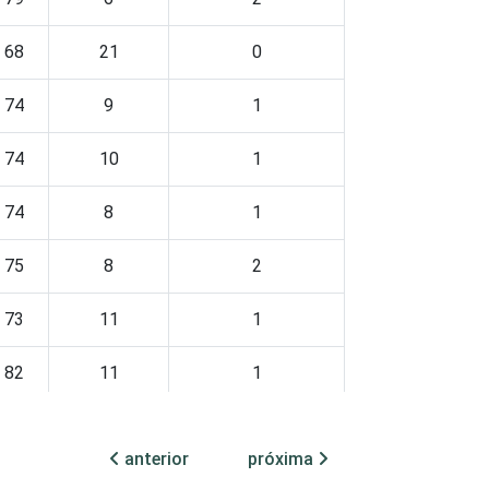
68
21
0
74
9
1
74
10
1
74
8
1
75
8
2
73
11
1
82
11
1
82
7
2
anterior
próxima
72
11
1