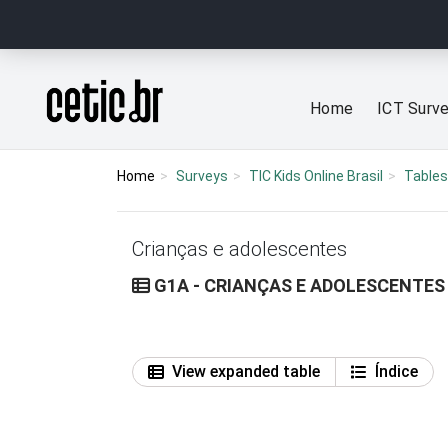
Ir para o conteúdo
Página inicial
Home
ICT Surv
Home
Surveys
TIC Kids Online Brasil
Tables
Crianças e adolescentes
G1A - CRIANÇAS E ADOLESCENTES
View expanded table
Índice