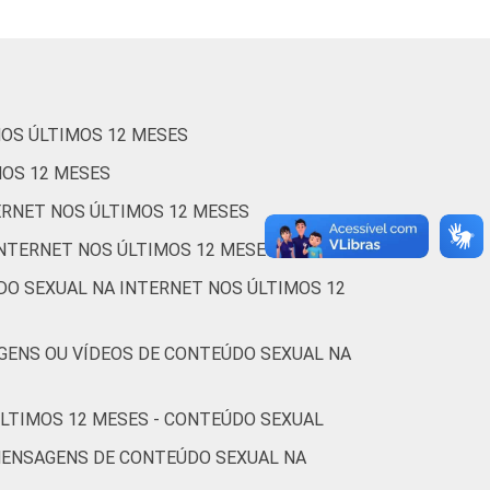
68
10
1
78
7
2
NOS ÚLTIMOS 12 MESES
76
8
1
MOS 12 MESES
71
14
2
ERNET NOS ÚLTIMOS 12 MESES
INTERNET NOS ÚLTIMOS 12 MESES
69
12
1
DO SEXUAL NA INTERNET NOS ÚLTIMOS 12
50
18
0
GENS OU VÍDEOS DE CONTEÚDO SEXUAL NA
75
7
1
ÚLTIMOS 12 MESES - CONTEÚDO SEXUAL
78
7
2
MENSAGENS DE CONTEÚDO SEXUAL NA
76
8
2