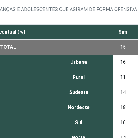
IANÇAS E ADOLESCENTES QUE AGIRAM DE FORMA OFENSIVA
¹
centual (%)
Sim
TOTAL
15
Urbana
16
Rural
11
Sudeste
14
Nordeste
18
Sul
16
Norte
14