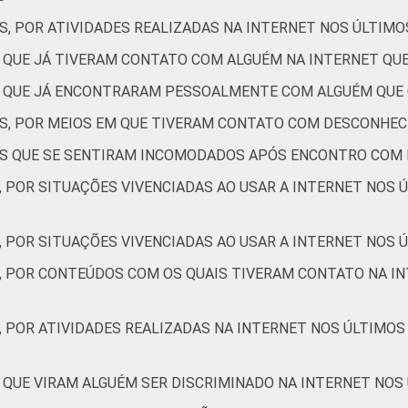
S, POR ATIVIDADES REALIZADAS NA INTERNET NOS ÚLTIMO
C
16
S QUE JÁ TIVERAM CONTATO COM ALGUÉM NA INTERNET Q
DE
15
ES QUE JÁ ENCONTRARAM PESSOALMENTE COM ALGUÉM QUE
de Estudos para o Desenvolvimento da Sociedade da Informação (
ES, POR MEIOS EM QUE TIVERAM CONTATO COM DESCONHEC
– TIC Kids Online Brasil 2017. ¹Dados coletados por meio de qu
TES QUE SE SENTIRAM INCOMODADOS APÓS ENCONTRO COM
, POR SITUAÇÕES VIVENCIADAS AO USAR A INTERNET NOS 
, POR SITUAÇÕES VIVENCIADAS AO USAR A INTERNET NOS Ú
S, POR CONTEÚDOS COM OS QUAIS TIVERAM CONTATO NA IN
, POR ATIVIDADES REALIZADAS NA INTERNET NOS ÚLTIMOS
 QUE VIRAM ALGUÉM SER DISCRIMINADO NA INTERNET NOS