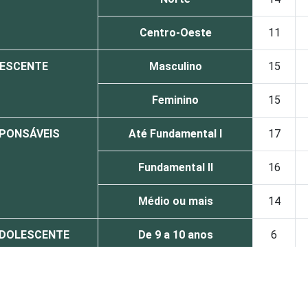
Centro-Oeste
11
LESCENTE
Masculino
15
Feminino
15
SPONSÁVEIS
Até Fundamental I
17
Fundamental II
16
Médio ou mais
14
 ADOLESCENTE
De 9 a 10 anos
6
De 11 a 12 anos
10
De 13 a 14 anos
16