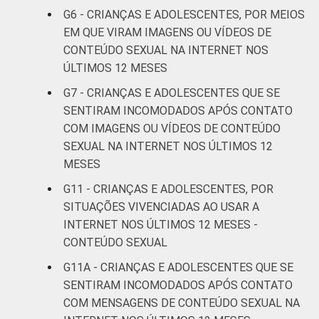
De 13 a 14
G6 - CRIANÇAS E ADOLESCENTES, POR MEIOS
9
anos
EM QUE VIRAM IMAGENS OU VÍDEOS DE
CONTEÚDO SEXUAL NA INTERNET NOS
De 15 a 17
ÚLTIMOS 12 MESES
7
anos
G7 - CRIANÇAS E ADOLESCENTES QUE SE
SENTIRAM INCOMODADOS APÓS CONTATO
RENDA
Até 1 SM
5
COM IMAGENS OU VÍDEOS DE CONTEÚDO
FAMILIAR
SEXUAL NA INTERNET NOS ÚLTIMOS 12
Mais de 1
6
MESES
SM até 2 SM
G11 - CRIANÇAS E ADOLESCENTES, POR
Mais de 2
SITUAÇÕES VIVENCIADAS AO USAR A
7
SM até 3 SM
INTERNET NOS ÚLTIMOS 12 MESES -
CONTEÚDO SEXUAL
Mais de 3
9
G11A - CRIANÇAS E ADOLESCENTES QUE SE
SM
SENTIRAM INCOMODADOS APÓS CONTATO
COM MENSAGENS DE CONTEÚDO SEXUAL NA
Não tem
2