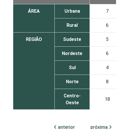
ÁREA
Urbana
7
Rural
6
REGIÃO
Sudeste
5
Nordeste
6
Sul
4
Norte
8
Centro-
18
Oeste
SEXO DA
Masculino
7
CRIANÇA OU
anterior
próxima