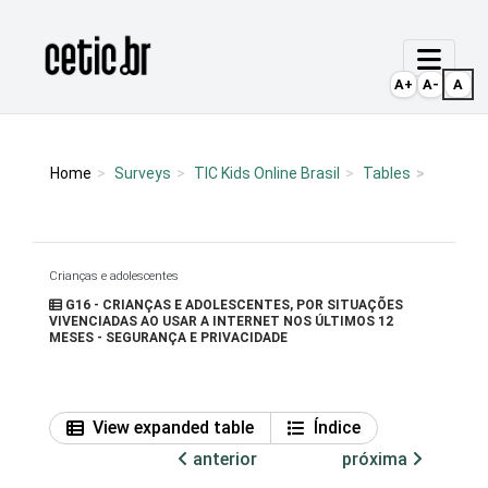
Ir para o conteúdo
Página inicial
A+
A-
A
Home
Surveys
TIC Kids Online Brasil
Tables
Crianças e adolescentes
G16 - CRIANÇAS E ADOLESCENTES, POR SITUAÇÕES
VIVENCIADAS AO USAR A INTERNET NOS ÚLTIMOS 12
MESES - SEGURANÇA E PRIVACIDADE
View expanded table
Índice
anterior
próxima