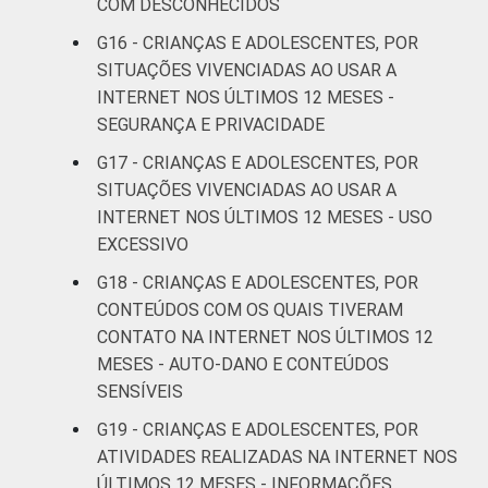
Online Brasil 2017. ¹Dados coletados por
COM DESCONHECIDOS
meio de questionários de
G16 - CRIANÇAS E ADOLESCENTES, POR
autopreenchimento.
SITUAÇÕES VIVENCIADAS AO USAR A
INTERNET NOS ÚLTIMOS 12 MESES -
SEGURANÇA E PRIVACIDADE
G17 - CRIANÇAS E ADOLESCENTES, POR
SITUAÇÕES VIVENCIADAS AO USAR A
INTERNET NOS ÚLTIMOS 12 MESES - USO
EXCESSIVO
G18 - CRIANÇAS E ADOLESCENTES, POR
CONTEÚDOS COM OS QUAIS TIVERAM
CONTATO NA INTERNET NOS ÚLTIMOS 12
MESES - AUTO-DANO E CONTEÚDOS
SENSÍVEIS
G19 - CRIANÇAS E ADOLESCENTES, POR
ATIVIDADES REALIZADAS NA INTERNET NOS
ÚLTIMOS 12 MESES - INFORMAÇÕES