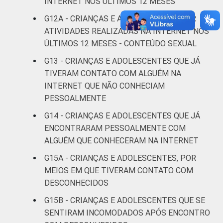
INTERNET NOS ÚLTIMOS 12 MESES
renda
G12A - CRIANÇAS E ADOLESCENTES, POR
Não sabe
6
ATIVIDADES REALIZADAS NA INTERNET NOS
ÚLTIMOS 12 MESES - CONTEÚDO SEXUAL
Não
7
G13 - CRIANÇAS E ADOLESCENTES QUE JÁ
respondeu
TIVERAM CONTATO COM ALGUÉM NA
INTERNET QUE NÃO CONHECIAM
CLASSE
AB
4
PESSOALMENTE
SOCIAL
C
8
G14 - CRIANÇAS E ADOLESCENTES QUE JÁ
ENCONTRARAM PESSOALMENTE COM
DE
6
ALGUÉM QUE CONHECERAM NA INTERNET
G15A - CRIANÇAS E ADOLESCENTES, POR
Fonte: CGI.br/NIC.br, Centro Regional de
MEIOS EM QUE TIVERAM CONTATO COM
Estudos para o Desenvolvimento da
DESCONHECIDOS
Sociedade da Informação (Cetic.br),
Pesquisa sobre o Uso da Internet por
G15B - CRIANÇAS E ADOLESCENTES QUE SE
Crianças e Adolescentes no Brasil – TIC Kids
SENTIRAM INCOMODADOS APÓS ENCONTRO