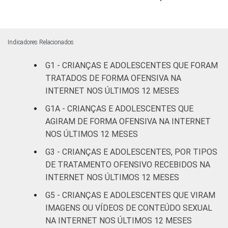
DO
Feminino
6
ADOLESCENTE
ESCOLARIDADE
Até
Indicadores Relacionados
DOS PAIS OU
Fundamental
4
RESPONSÁVEIS
I
G1 - CRIANÇAS E ADOLESCENTES QUE FORAM
TRATADOS DE FORMA OFENSIVA NA
Fundamental
INTERNET NOS ÚLTIMOS 12 MESES
7
II
G1A - CRIANÇAS E ADOLESCENTES QUE
AGIRAM DE FORMA OFENSIVA NA INTERNET
Médio ou
7
NOS ÚLTIMOS 12 MESES
mais
G3 - CRIANÇAS E ADOLESCENTES, POR TIPOS
FAIXA ETÁRIA
De 9 a 10
DE TRATAMENTO OFENSIVO RECEBIDOS NA
-
DA CRIANÇA
anos
INTERNET NOS ÚLTIMOS 12 MESES
OU DO
G5 - CRIANÇAS E ADOLESCENTES QUE VIRAM
ADOLESCENTE
De 11 a 12
2
IMAGENS OU VÍDEOS DE CONTEÚDO SEXUAL
anos
NA INTERNET NOS ÚLTIMOS 12 MESES