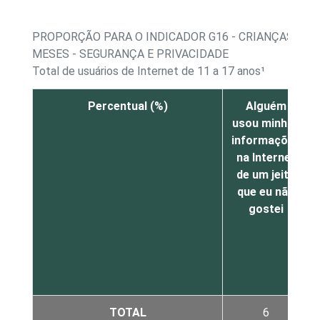
PROPORÇÃO PARA O INDICADOR G16 - CRIANÇAS E A
MESES - SEGURANÇA E PRIVACIDADE
Total de usuários de Internet de 11 a 17 anos¹
Percentual (%)
Alguém
usou minhas
informações
na Internet
de um jeito
que eu não
gostei
TOTAL
6