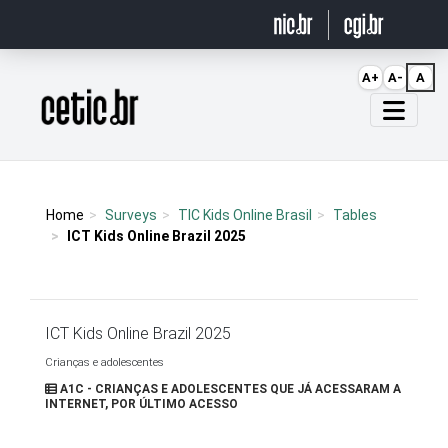
Ir para o conteúdo
A+
A-
A
Página inicial
Home
Surveys
TIC Kids Online Brasil
Tables
ICT Kids Online Brazil 2025
ICT Kids Online Brazil 2025
Crianças e adolescentes
A1C - CRIANÇAS E ADOLESCENTES QUE JÁ ACESSARAM A
INTERNET, POR ÚLTIMO ACESSO