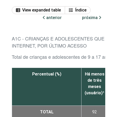
View expanded table
Índice
anterior
próxima
A1C - CRIANÇAS E ADOLESCENTES QUE JÁ 
INTERNET, POR ÚLTIMO ACESSO
Total de crianças e adolescentes de 9 a 17 anos
Percentual (%)
Há menos
M
de três
meses
t
(usuário)¹
me
at
TOTAL
92