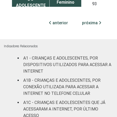
Feminino
93
ADOLESCENTE
ESCOLARIDADE
Até
anterior
próxima
DOS PAIS OU
Fundamental
91
RESPONSÁVEIS
I
Fundamental
87
Indicadores Relacionados
II
A1 - CRIANÇAS E ADOLESCENTES, POR
Médio ou
DISPOSITIVOS UTILIZADOS PARA ACESSAR A
95
mais
INTERNET
A1B - CRIANÇAS E ADOLESCENTES, POR
FAIXA ETÁRIA
De 9 a 10
87
CONEXÃO UTILIZADA PARA ACESSAR A
DA CRIANÇA
anos
INTERNET NO TELEFONE CELULAR
OU DO
ADOLESCENTE
De 11 a 12
A1C - CRIANÇAS E ADOLESCENTES QUE JÁ
92
anos
ACESSARAM A INTERNET, POR ÚLTIMO
ACESSO