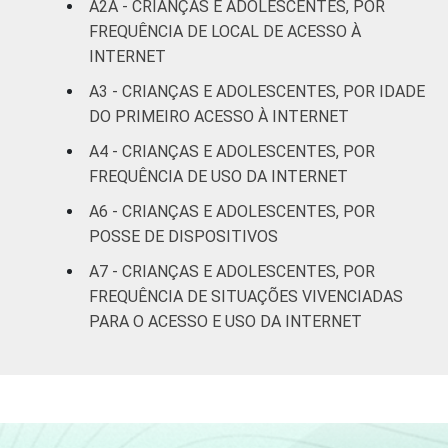
renda
A2A - CRIANÇAS E ADOLESCENTES, POR
FREQUÊNCIA DE LOCAL DE ACESSO À
Não sabe
91
INTERNET
A3 - CRIANÇAS E ADOLESCENTES, POR IDADE
Não
86
DO PRIMEIRO ACESSO À INTERNET
respondeu
A4 - CRIANÇAS E ADOLESCENTES, POR
CLASSE
AB
96
FREQUÊNCIA DE USO DA INTERNET
SOCIAL
A6 - CRIANÇAS E ADOLESCENTES, POR
C
96
POSSE DE DISPOSITIVOS
DE
87
A7 - CRIANÇAS E ADOLESCENTES, POR
FREQUÊNCIA DE SITUAÇÕES VIVENCIADAS
COR OU RAÇA
Branca
95
PARA O ACESSO E USO DA INTERNET
Preta
95
Parda
89