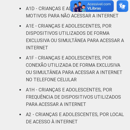
De 13 a 14
94
A1D - CRIANÇAS E ADOLESCENTES, POR
anos
MOTIVOS PARA NÃO ACESSAR A INTERNET
De 15 a 17
A1E - CRIANÇAS E ADOLESCENTES, POR
95
anos
DISPOSITIVOS UTILIZADOS DE FORMA
EXCLUSIVA OU SIMULTÂNEA PARA ACESSAR A
RENDA
Até 1 SM
88
INTERNET
FAMILIAR
A1F - CRIANÇAS E ADOLESCENTES, POR
Mais de 1
95
CONEXÃO UTILIZADA DE FORMA EXCLUSIVA
SM até 2 SM
OU SIMULTÂNEA PARA ACESSAR A INTERNET
NO TELEFONE CELULAR
Mais de 2
97
SM até 3 SM
A1H - CRIANÇAS E ADOLESCENTES, POR
FREQUÊNCIA DE DISPOSITIVOS UTILIZADOS
Mais de 3
PARA ACESSAR A INTERNET
95
SM
A2 - CRIANÇAS E ADOLESCENTES, POR LOCAL
DE ACESSO À INTERNET
Não tem
81