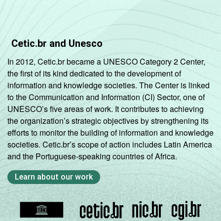
Amarela
95
Indígena
90
Cetic.br and Unesco
Não
In 2012, Cetic.br became a UNESCO Category 2 Center,
94
respondeu
the first of its kind dedicated to the development of
information and knowledge societies. The Center is linked
DOMICÍLIO
Sim
93
to the Communication and Information (CI) Sector, one of
COM ACESSO
UNESCO’s five areas of work. It contributes to achieving
À INTERNET
Não
66
the organization’s strategic objectives by strengthening its
efforts to monitor the building of information and knowledge
societies. Cetic.br’s scope of action includes Latin America
Fonte: Núcleo de Informação e Coordenação
and the Portuguese-speaking countries of Africa.
do Ponto BR. (2025). Pesquisa sobre o uso
da Internet por crianças e adolescentes no
Learn about our work
Brasil: TIC Kids Online Brasil 2025 [Tabelas].
¹Considera-se 'usuário' aquele que utilizou a
Internet pelo menos uma vez nos três
meses que antecederam a entrevista.