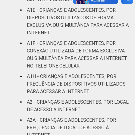
De 13 a 14
87
11
anos
A1E - CRIANÇAS E ADOLESCENTES, POR
DISPOSITIVOS UTILIZADOS DE FORMA
De 15 a 17
EXCLUSIVA OU SIMULTÂNEA PARA ACESSAR A
93
6
anos
INTERNET
A1F - CRIANÇAS E ADOLESCENTES, POR
RENDA
Até 1 SM
82
12
CONEXÃO UTILIZADA DE FORMA EXCLUSIVA
FAMILIAR
OU SIMULTÂNEA PARA ACESSAR A INTERNET
Mais de 1
83
14
NO TELEFONE CELULAR
SM até 2 SM
A1H - CRIANÇAS E ADOLESCENTES, POR
Mais de 2
FREQUÊNCIA DE DISPOSITIVOS UTILIZADOS
89
8
SM até 3 SM
PARA ACESSAR A INTERNET
A2 - CRIANÇAS E ADOLESCENTES, POR LOCAL
Mais de 3
92
6
DE ACESSO À INTERNET
SM
A2A - CRIANÇAS E ADOLESCENTES, POR
Não tem
FREQUÊNCIA DE LOCAL DE ACESSO À
90
10
renda