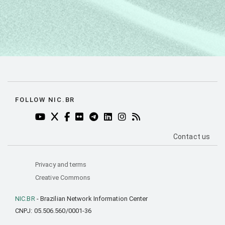
FOLLOW NIC.BR
YOUTUBE DO NIC.BR (ABRE EM NOVA ABA)
TWITTER DO NIC.BR (ABRE EM NOVA ABA)
FACEBOOK DO NIC.BR (ABRE EM NOVA AB
FLICKR DO NIC.BR (ABRE EM NOVA AB
TELEGRAM DO NIC.BR (ABRE EM N
LINKEDIN DO NIC.BR (ABRE EM
INSTAGRAM DO NIC.BR (AB
RSS DO NIC.BR (ABRE 
PÁGINA DE C
Contact us
Privacy and terms
Creative Commons
NIC.BR
- Brazilian Network Information Center
CNPJ: 05.506.560/0001-36