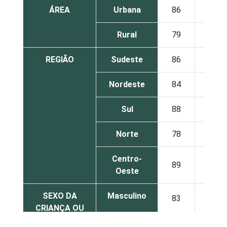
ÁREA
Urbana
86
10
Rural
79
18
REGIÃO
Sudeste
86
10
Nordeste
84
13
Sul
88
11
Norte
78
15
Centro-
89
10
Oeste
SEXO DA
Masculino
83
13
CRIANÇA OU
DO
Feminino