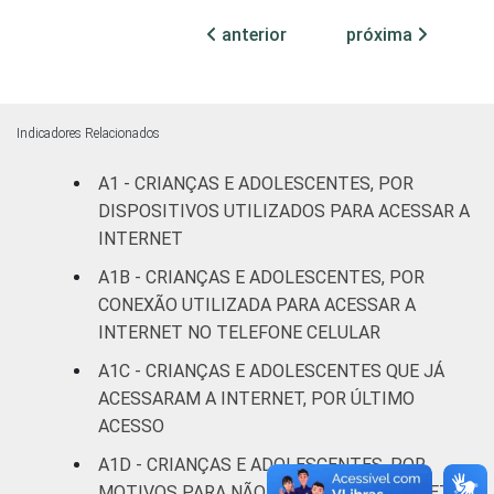
88
10
ADOLESCENTE
anterior
próxima
ESCOLARIDADE
Até
DOS PAIS OU
Fundamental
82
13
RESPONSÁVEIS
I
Indicadores Relacionados
Fundamental
A1 - CRIANÇAS E ADOLESCENTES, POR
85
9
II
DISPOSITIVOS UTILIZADOS PARA ACESSAR A
INTERNET
Médio ou
86
11
A1B - CRIANÇAS E ADOLESCENTES, POR
mais
CONEXÃO UTILIZADA PARA ACESSAR A
INTERNET NO TELEFONE CELULAR
FAIXA ETÁRIA
De 9 a 10
77
16
DA CRIANÇA
anos
A1C - CRIANÇAS E ADOLESCENTES QUE JÁ
OU DO
ACESSARAM A INTERNET, POR ÚLTIMO
ADOLESCENTE
De 11 a 12
ACESSO
80
15
anos
A1D - CRIANÇAS E ADOLESCENTES, POR
MOTIVOS PARA NÃO ACESSAR A INTERNET