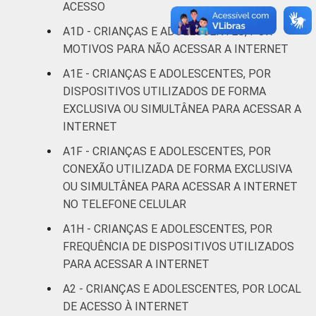
anos
ACESSO
A1D - CRIANÇAS E ADOLESCENTES, POR
De 15 a 17
0
MOTIVOS PARA NÃO ACESSAR A INTERNET
anos
A1E - CRIANÇAS E ADOLESCENTES, POR
RENDA
Até 1 SM
2
DISPOSITIVOS UTILIZADOS DE FORMA
FAMILIAR
EXCLUSIVA OU SIMULTÂNEA PARA ACESSAR A
Mais de 1
INTERNET
1
SM até 2 SM
A1F - CRIANÇAS E ADOLESCENTES, POR
CONEXÃO UTILIZADA DE FORMA EXCLUSIVA
Mais de 2
0
OU SIMULTÂNEA PARA ACESSAR A INTERNET
SM até 3 SM
NO TELEFONE CELULAR
Mais de 3
A1H - CRIANÇAS E ADOLESCENTES, POR
2
SM
FREQUÊNCIA DE DISPOSITIVOS UTILIZADOS
PARA ACESSAR A INTERNET
Não tem
0
A2 - CRIANÇAS E ADOLESCENTES, POR LOCAL
renda
DE ACESSO À INTERNET