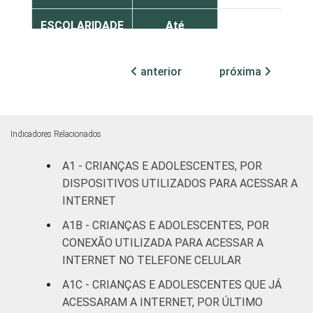
ESCOLARIDADE
Até
DOS PAIS OU
Fundamental
0
RESPONSÁVEIS
I
anterior
próxima
Fundamental
2
II
Indicadores Relacionados
Médio ou
1
mais
A1 - CRIANÇAS E ADOLESCENTES, POR
DISPOSITIVOS UTILIZADOS PARA ACESSAR A
FAIXA ETÁRIA
De 9 a 10
INTERNET
2
DA CRIANÇA
anos
A1B - CRIANÇAS E ADOLESCENTES, POR
OU DO
CONEXÃO UTILIZADA PARA ACESSAR A
ADOLESCENTE
De 11 a 12
1
INTERNET NO TELEFONE CELULAR
anos
A1C - CRIANÇAS E ADOLESCENTES QUE JÁ
De 13 a 14
ACESSARAM A INTERNET, POR ÚLTIMO
2