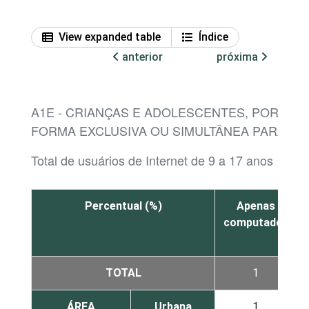
View expanded table
Índice
anterior
próxima
A1E - CRIANÇAS E ADOLESCENTES, POR DIS
FORMA EXCLUSIVA OU SIMULTÂNEA PARA AC
Total de usuários de Internet de 9 a 17 anos
Percentual (%)
Apenas
computador
TOTAL
1
ÁREA
Urbana
1