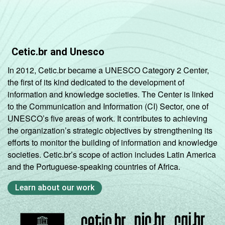
Indígena
0
Não
3
Cetic.br and Unesco
respondeu
In 2012, Cetic.br became a UNESCO Category 2 Center,
DOMICÍLIO
Sim
1
the first of its kind dedicated to the development of
COM ACESSO
information and knowledge societies. The Center is linked
À INTERNET
Não
3
to the Communication and Information (CI) Sector, one of
UNESCO’s five areas of work. It contributes to achieving
the organization’s strategic objectives by strengthening its
Fonte: Núcleo de Informação e Coordenação
efforts to monitor the building of information and knowledge
do Ponto BR. (2025). Pesquisa sobre o uso
societies. Cetic.br’s scope of action includes Latin America
da Internet por crianças e adolescentes no
and the Portuguese-speaking countries of Africa.
Brasil: TIC Kids Online Brasil 2025 [Tabelas].
Learn about our work