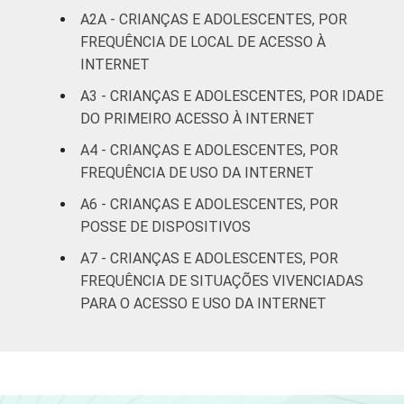
Não sabe
0
A2A - CRIANÇAS E ADOLESCENTES, POR
FREQUÊNCIA DE LOCAL DE ACESSO À
Não
INTERNET
0
respondeu
A3 - CRIANÇAS E ADOLESCENTES, POR IDADE
DO PRIMEIRO ACESSO À INTERNET
CLASSE
AB
2
SOCIAL
A4 - CRIANÇAS E ADOLESCENTES, POR
C
1
FREQUÊNCIA DE USO DA INTERNET
A6 - CRIANÇAS E ADOLESCENTES, POR
DE
1
POSSE DE DISPOSITIVOS
COR OU RAÇA
Branca
1
A7 - CRIANÇAS E ADOLESCENTES, POR
FREQUÊNCIA DE SITUAÇÕES VIVENCIADAS
Preta
1
PARA O ACESSO E USO DA INTERNET
Parda
1
Amarela
0