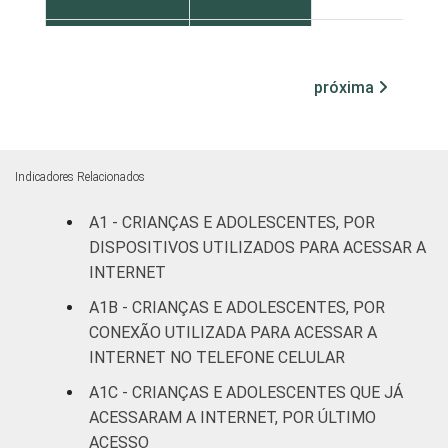
ESCOLARIDADE
Até
DOS PAIS OU
Fundamental
24
próxima
RESPONSÁVEIS
I
Fundamental
22
II
Indicadores Relacionados
Médio ou
A1 - CRIANÇAS E ADOLESCENTES, POR
36
mais
DISPOSITIVOS UTILIZADOS PARA ACESSAR A
INTERNET
FAIXA ETÁRIA
De 9 a 10
31
A1B - CRIANÇAS E ADOLESCENTES, POR
DA CRIANÇA
anos
CONEXÃO UTILIZADA PARA ACESSAR A
OU DO
INTERNET NO TELEFONE CELULAR
ADOLESCENTE
De 11 a 12
23
anos
A1C - CRIANÇAS E ADOLESCENTES QUE JÁ
ACESSARAM A INTERNET, POR ÚLTIMO
De 13 a 14
ACESSO
34