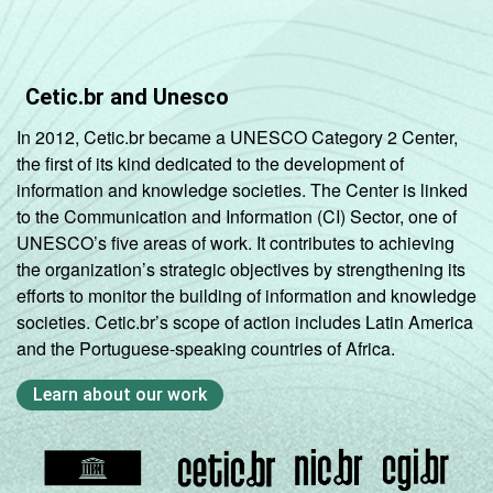
Indígena
24
Cetic.br and Unesco
Não
46
respondeu
In 2012, Cetic.br became a UNESCO Category 2 Center,
the first of its kind dedicated to the development of
DOMICÍLIO
Sim
31
information and knowledge societies. The Center is linked
COM ACESSO
to the Communication and Information (CI) Sector, one of
À INTERNET
Não
9
UNESCO’s five areas of work. It contributes to achieving
the organization’s strategic objectives by strengthening its
Fonte: Núcleo de Informação e Coordenação
efforts to monitor the building of information and knowledge
do Ponto BR. (2025). Pesquisa sobre o uso
societies. Cetic.br’s scope of action includes Latin America
da Internet por crianças e adolescentes no
and the Portuguese-speaking countries of Africa.
Brasil: TIC Kids Online Brasil 2025 [Tabelas].
Learn about our work