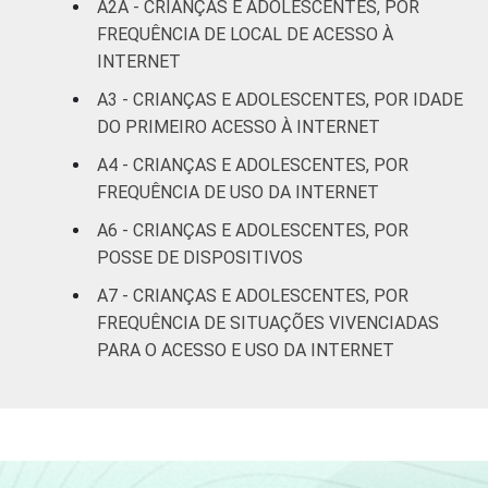
A2A - CRIANÇAS E ADOLESCENTES, POR
Não sabe
24
FREQUÊNCIA DE LOCAL DE ACESSO À
INTERNET
Não
17
A3 - CRIANÇAS E ADOLESCENTES, POR IDADE
respondeu
DO PRIMEIRO ACESSO À INTERNET
CLASSE
AB
69
A4 - CRIANÇAS E ADOLESCENTES, POR
SOCIAL
FREQUÊNCIA DE USO DA INTERNET
C
34
A6 - CRIANÇAS E ADOLESCENTES, POR
POSSE DE DISPOSITIVOS
DE
15
A7 - CRIANÇAS E ADOLESCENTES, POR
COR OU RAÇA
Branca
42
FREQUÊNCIA DE SITUAÇÕES VIVENCIADAS
PARA O ACESSO E USO DA INTERNET
Preta
20
Parda
26
Amarela
15