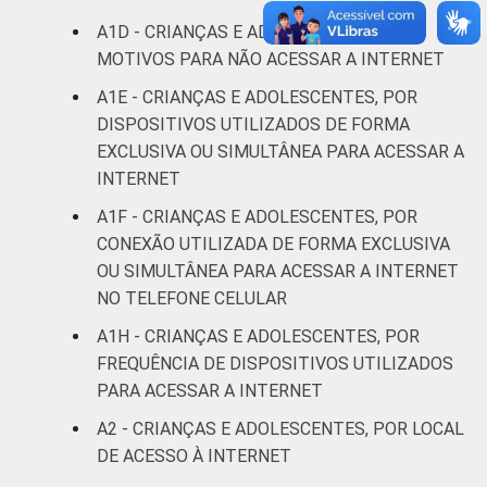
anos
A1D - CRIANÇAS E ADOLESCENTES, POR
MOTIVOS PARA NÃO ACESSAR A INTERNET
De 15 a 17
33
anos
A1E - CRIANÇAS E ADOLESCENTES, POR
DISPOSITIVOS UTILIZADOS DE FORMA
RENDA
Até 1 SM
17
EXCLUSIVA OU SIMULTÂNEA PARA ACESSAR A
FAMILIAR
INTERNET
Mais de 1
31
A1F - CRIANÇAS E ADOLESCENTES, POR
SM até 2 SM
CONEXÃO UTILIZADA DE FORMA EXCLUSIVA
OU SIMULTÂNEA PARA ACESSAR A INTERNET
Mais de 2
43
NO TELEFONE CELULAR
SM até 3 SM
A1H - CRIANÇAS E ADOLESCENTES, POR
Mais de 3
FREQUÊNCIA DE DISPOSITIVOS UTILIZADOS
49
SM
PARA ACESSAR A INTERNET
A2 - CRIANÇAS E ADOLESCENTES, POR LOCAL
Não tem
6
DE ACESSO À INTERNET
renda