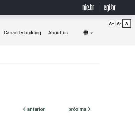
A+
A-
A
Selecionar idioma
Capacity building
About us
anterior
próxima