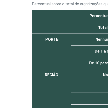
Percentual sobre o total de organizações 
Percentua
Total
PORTE
Nenhu
De 1 a
De 10 pes
REGIÃO
No