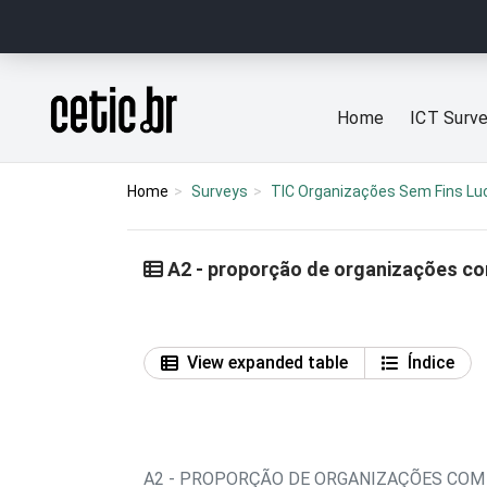
Ir para o conteúdo
Página inicial
Home
ICT Surv
Home
Surveys
TIC Organizações Sem Fins Lu
A2 - proporção de organizações co
View expanded table
Índice
A2 - PROPORÇÃO DE ORGANIZAÇÕES CO