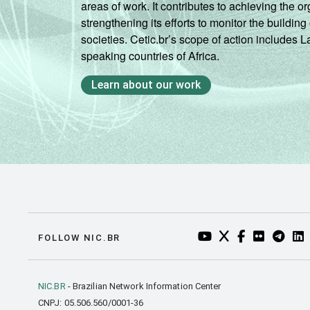
areas of work. It contributes to achieving the or
strengthening its efforts to monitor the buildi
societies. Cetic.br’s scope of action includes 
speaking countries of Africa.
Learn about our work
YOUTUBE DO NIC.BR
TWITTER DO NIC
FACEBOOK DO
FLICKR DO
TELEGR
LI
FOLLOW NIC.BR
NIC.BR
- Brazilian Network Information Center
CNPJ: 05.506.560/0001-36