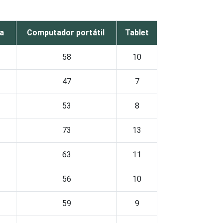
sa
Computador portátil
Tablet
58
10
47
7
53
8
73
13
63
11
56
10
59
9