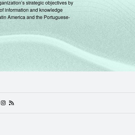
ganization’s strategic objectives by
ng of information and knowledge
Latin America and the Portuguese-
 (ABRE EM NOVA ABA)
.BR (ABRE EM NOVA ABA)
 NIC.BR (ABRE EM NOVA ABA)
 NIC.BR (ABRE EM NOVA ABA)
AM DO NIC.BR (ABRE EM NOVA ABA)
NKEDIN DO NIC.BR (ABRE EM NOVA ABA)
INSTAGRAM DO NIC.BR (ABRE EM NOVA ABA)
RSS DO NIC.BR (ABRE EM NOVA ABA)