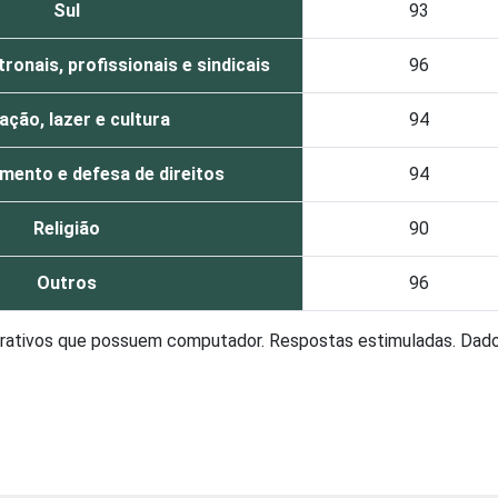
Sul
93
onais, profissionais e sindicais
96
ação, lazer e cultura
94
mento e defesa de direitos
94
Religião
90
Outros
96
ucrativos que possuem computador. Respostas estimuladas. Dad