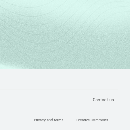
PÁGINA DE CON
Contact us
Privacy and terms
Creative Commons