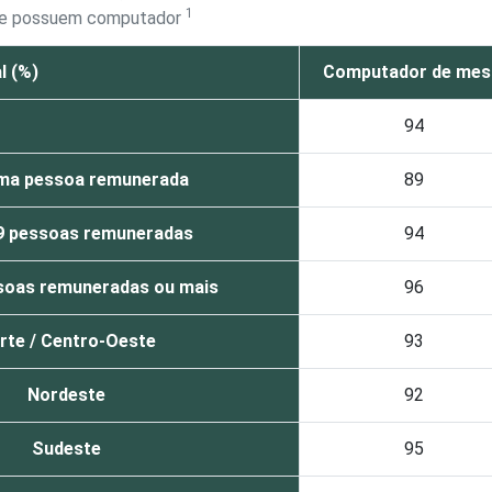
1
que possuem computador
l (%)
Computador de me
94
ma pessoa remunerada
89
 9 pessoas remuneradas
94
soas remuneradas ou mais
96
rte / Centro-Oeste
93
Nordeste
92
Sudeste
95