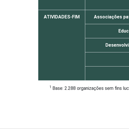
ATIVIDADES-FIM
Associações patr
Educ
Desenvolvi
1
Base: 2.288 organizações sem fins l
de 2013.
Fonte: NIC.br - out/2012 a mar/2013