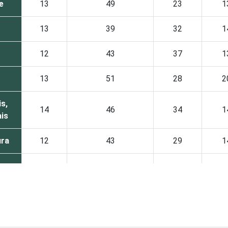
e
13
49
23
1
13
39
32
1
12
43
37
1
13
51
28
2
s,
14
46
34
1
ais
ura
12
43
29
1
esa
13
42
30
1
15
47
35
1
8
46
31
1