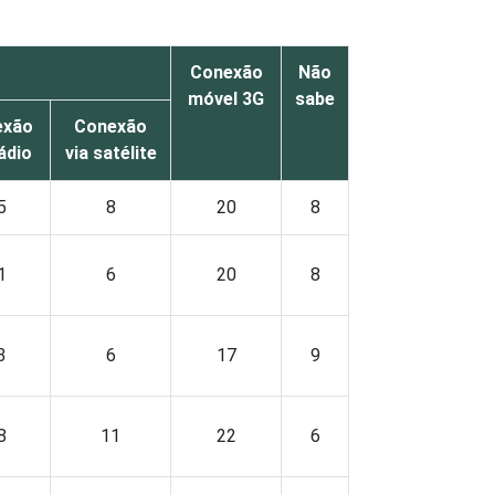
Conexão
Não
móvel 3G
sabe
exão
Conexão
rádio
via satélite
5
8
20
8
1
6
20
8
3
6
17
9
8
11
22
6