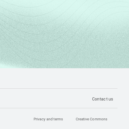
PÁGINA DE CON
Contact us
Privacy and terms
Creative Commons