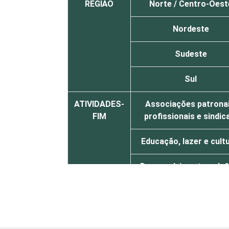
REGIÃO
Norte / Centro-Oest
Nordeste
Sudeste
Sul
ATIVIDADES-
Associações patronai
FIM
profissionais e sindic
Educação, lazer e cult
Desenvolvimento e def
de direitos
Religião
Outros