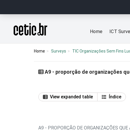
Ir para o conteúdo
Página inicial
Home
ICT Surv
Home
Surveys
TIC Organizações Sem Fins Lu
A9 - proporção de organizações que
View expanded table
Índice
A9 - PROPORÇÃO DE ORGANIZAÇÕES QUE 