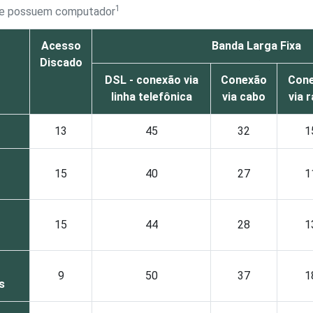
1
que possuem computador
Acesso
Banda Larga Fixa
Discado
DSL - conexão via
Conexão
Con
linha telefônica
via cabo
via 
13
45
32
1
15
40
27
1
15
44
28
1
9
50
37
1
s