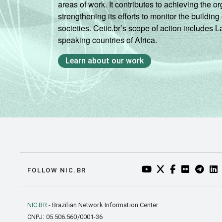
areas of work. It contributes to achieving the or
strengthening its efforts to monitor the buildi
societies. Cetic.br’s scope of action includes 
speaking countries of Africa.
Learn about our work
YOUTUBE DO NIC.BR
TWITTER DO NIC
FACEBOOK DO
FLICKR DO
TELEGR
LI
FOLLOW NIC.BR
NIC.BR
- Brazilian Network Information Center
CNPJ: 05.506.560/0001-36