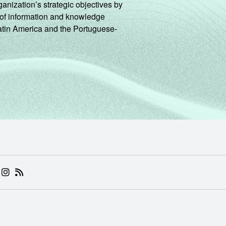
ganization’s strategic objectives by
ng of information and knowledge
Latin America and the Portuguese-
 (ABRE EM NOVA ABA)
.BR (ABRE EM NOVA ABA)
 NIC.BR (ABRE EM NOVA ABA)
 NIC.BR (ABRE EM NOVA ABA)
AM DO NIC.BR (ABRE EM NOVA ABA)
NKEDIN DO NIC.BR (ABRE EM NOVA ABA)
INSTAGRAM DO NIC.BR (ABRE EM NOVA ABA)
RSS DO NIC.BR (ABRE EM NOVA ABA)