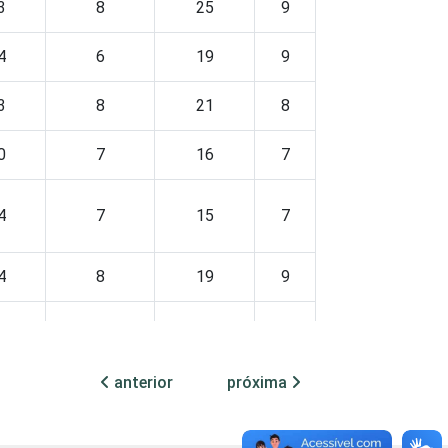
3
8
25
9
4
6
19
9
3
8
21
8
0
7
16
7
4
7
15
7
4
8
19
9
5
7
20
9
anterior
próxima
3
6
27
8
8
10
15
9