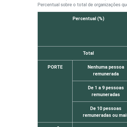
Percentual sobre o total de organizações 
Percentual (%)
Total
PORTE
Nenhuma pessoa
remunerada
De 1 a 9 pessoas
remuneradas
De 10 pessoas
remuneradas ou mai