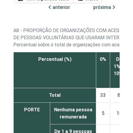
anterior
próxima
A8 - PROPORÇÃO DE ORGANIZAÇÕES COM ACESSO À I
DE PESSOAS VOLUNTÁRIAS QUE USARAM INTERNET N
Percentual sobre o total de organizações com acesso à 
Percentual (%)
0%
De
1% a
10%
Total
33
8
PORTE
Nenhuma pessoa
5
15
remunerada
De 1 a 9 pessoas