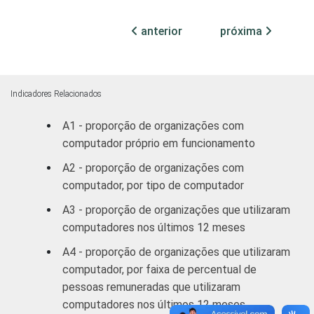
sindicais
anterior
próxima
Educação, lazer
29
5
e cultura
Desenvolvimento
Indicadores Relacionados
e defesa de
33
8
direitos
A1 - proporção de organizações com
computador próprio em funcionamento
Religião
21
14
A2 - proporção de organizações com
computador, por tipo de computador
Outros
40
6
A3 - proporção de organizações que utilizaram
computadores nos últimos 12 meses
1
Base: 2.551 organizações sem fins
lucrativos que declararam ter acesso à
A4 - proporção de organizações que utilizaram
Internet
computador, por faixa de percentual de
Fonte: NIC.br - out/2012 a mar/2013
pessoas remuneradas que utilizaram
computadores nos últimos 12 meses