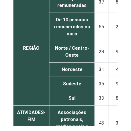
37
8
remuneradas
De 10 pessoas
remuneradas ou
55
2
mais
REGIÃO
Norte / Centro-
28
9
Oeste
Nordeste
31
4
Sudeste
35
9
Sul
33
8
ATIVIDADES-
Associações
FIM
patronais,
43
3
profissionais e