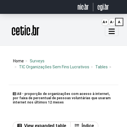
Ir para o conteúdo
A+
A-
A
Página inicial
Home
Surveys
TIC Organizações Sem Fins Lucrativos
Tables
A8 - proporção de organizações com acesso à internet,
por faixa de percentual de pessoas voluntárias que usaram
internet nos últimos 12 meses
View expanded table
Índice