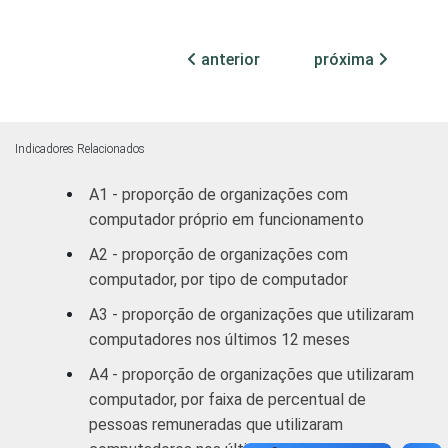
44
3
profissionais e
sindicais
anterior
próxima
Educação, lazer
29
7
e cultura
Indicadores Relacionados
Desenvolvimento
e defesa de
31
7
A1 - proporção de organizações com
direitos
computador próprio em funcionamento
A2 - proporção de organizações com
Religião
18
14
computador, por tipo de computador
A3 - proporção de organizações que utilizaram
Outros
39
6
computadores nos últimos 12 meses
1
Base: 2.781 organizações sem fins
A4 - proporção de organizações que utilizaram
lucrativos que declararam utilizar
computador, por faixa de percentual de
computador. Dados coletados entre outubro
pessoas remuneradas que utilizaram
de 2012 e março de 2013.