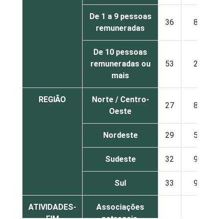
De 1 a 9 pessoas
36
8
remuneradas
De 10 pessoas
remuneradas ou
53
2
mais
REGIÃO
Norte / Centro-
27
8
Oeste
Nordeste
29
5
Sudeste
32
9
Sul
33
9
ATIVIDADES-
Associações
FIM
patronais,