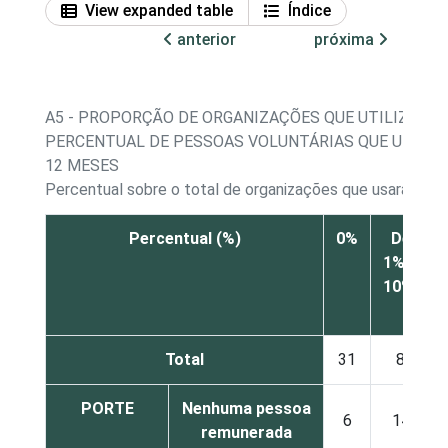
View expanded table
Índice
anterior
próxima
A5 - PROPORÇÃO DE ORGANIZAÇÕES QUE UTILIZARA
PERCENTUAL DE PESSOAS VOLUNTÁRIAS QUE UTILI
12 MESES
Percentual sobre o total de organizações que usaram c
Percentual (%)
0%
De
1% a
10%
Total
31
8
PORTE
Nenhuma pessoa
6
14
remunerada