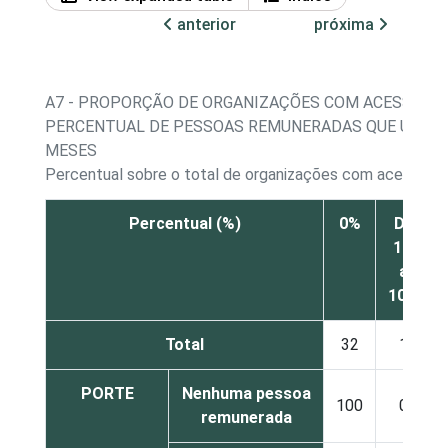
anterior
próxima
A7 - PROPORÇÃO DE ORGANIZAÇÕES COM ACESSO À I
PERCENTUAL DE PESSOAS REMUNERADAS QUE UTILI
MESES
Percentual sobre o total de organizações com acesso à 
Percentual (%)
0%
De
1%
a
10%
Total
32
1
PORTE
Nenhuma pessoa
100
0
remunerada