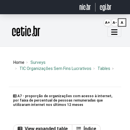
Ir para o conteúdo
A+
A-
A
Página inicial
Home
Surveys
TIC Organizações Sem Fins Lucrativos
Tables
A7 - proporção de organizações com acesso à internet,
por faixa de percentual de pessoas remuneradas que
utilizaram internet nos últimos 12 meses
View expanded table
Índice