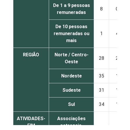
De 1 a 9 pessoas
8
0
remuneradas
De 10 pessoas
remuneradas ou
1
4
mais
REGIÃO
Norte / Centro-
28
2
Oeste
Nordeste
35
1
Sudeste
31
1
Sul
34
1
ATIVIDADES-
Associações
FIM
patronais,
15
1