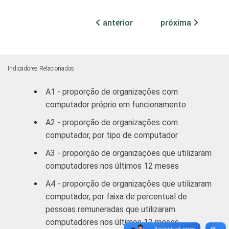
profissionais e
sindicais
anterior
próxima
Educação, lazer
39
2
e cultura
Indicadores Relacionados
Desenvolvimento
e defesa de
34
1
A1 - proporção de organizações com
direitos
computador próprio em funcionamento
A2 - proporção de organizações com
Religião
31
1
computador, por tipo de computador
A3 - proporção de organizações que utilizaram
Outros
36
1
computadores nos últimos 12 meses
1
Base: 2.551 organizações sem fins
A4 - proporção de organizações que utilizaram
lucrativos que declararam ter acesso à
computador, por faixa de percentual de
Internet.
pessoas remuneradas que utilizaram
Fonte: NIC.br - out/2012 a mar/2013
computadores nos últimos 12 meses