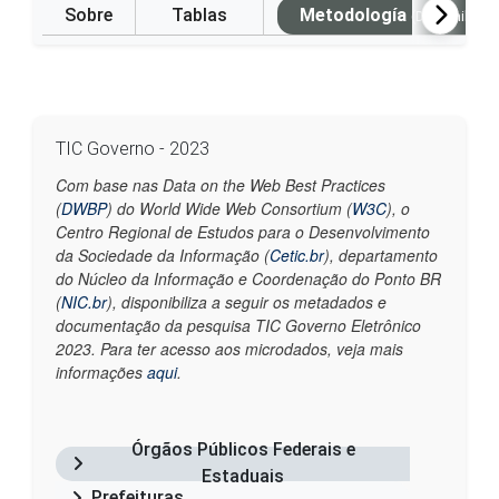
Sobre
Tablas
Metodología
(Disponible e
TIC Governo - 2023
Com base nas Data on the Web Best Practices
(
DWBP
) do World Wide Web Consortium (
W3C
), o
Centro Regional de Estudos para o Desenvolvimento
da Sociedade da Informação (
Cetic.br
), departamento
do Núcleo da Informação e Coordenação do Ponto BR
(
NIC.br
), disponibiliza a seguir os metadados e
documentação da pesquisa TIC Governo Eletrônico
2023. Para ter acesso aos microdados, veja mais
informações
aqui
.
Órgãos Públicos Federais e
Estaduais
Prefeituras