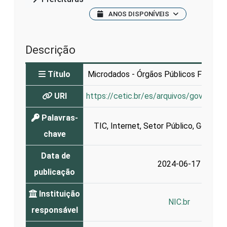
ANOS DISPONÍVEIS
Descrição
Título
Microdados - Órgãos Públicos Federais
URI
https://cetic.br/es/arquivos/governo/
Palavras-
TIC
,
Internet
,
Setor Público
,
Governo 
chave
Data de
2024-06-17
publicação
Instituição
NIC.br
responsável