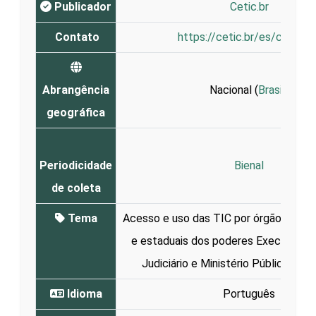
Publicador
Cetic.br
Contato
https://cetic.br/es/contato
Abrangência
Nacional (
Brasil
)
geográfica
Periodicidade
Bienal
de coleta
Tema
Acesso e uso das TIC por órgãos públi
e estaduais dos poderes Executivo, L
Judiciário e Ministério Público e pr
Idioma
Português