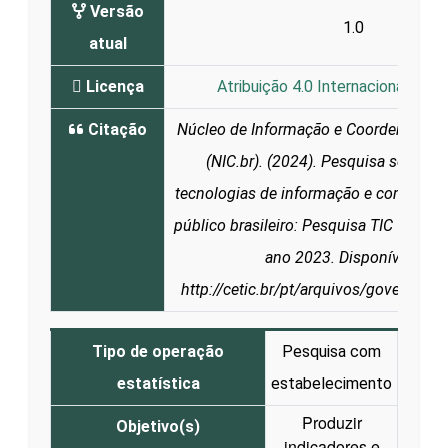
Versão
1.0
atual
Licença
Atribuição 4.0 Internacional (CC 
Citação
Núcleo de Informação e Coordenação 
(NIC.br). (2024). Pesquisa sobre o
tecnologias de informação e comunica
público brasileiro: Pesquisa TIC Govern
ano 2023. Disponível em:
http://cetic.br/pt/arquivos/governo/2
Tipo de operação
Pesquisa com
estatística
estabelecimento
Produzir
Objetivo(s)
indicadores e