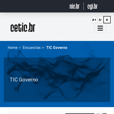
Ir para o conteúdo
A+
A-
A
Página inicial
Home
Encuestas
TIC Governo
TIC Governo