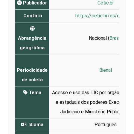
Publicador
Cetic.br
Contato
https://cetic.br/es/contato
Abrangência
Nacional (
Brasil
)
geográfica
Periodicidade
Bienal
de coleta
Tema
Acesso e uso das TIC por órgãos públi
e estaduais dos poderes Executivo, L
Judiciário e Ministério Público e pr
Idioma
Português