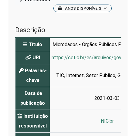
ANOS DISPONÍVEIS
Descrição
Título
Microdados - Órgãos Públicos Federais
URI
https://cetic.br/es/arquivos/governo/
Palavras-
TIC
,
Internet
,
Setor Público
,
Governo 
chave
Data de
2021-03-03
publicação
Instituição
NIC.br
responsável