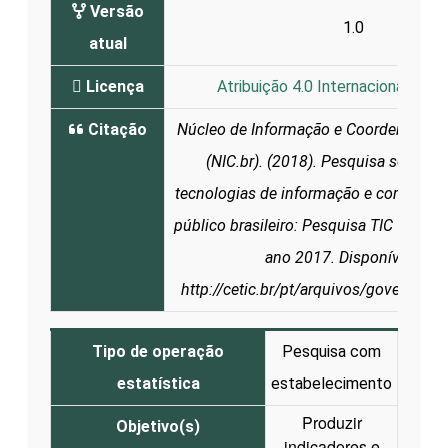
Versão
1.0
atual
Licença
Atribuição 4.0 Internacional (CC 
Citação
Núcleo de Informação e Coordenação 
(NIC.br). (2018). Pesquisa sobre o
tecnologias de informação e comunica
público brasileiro: Pesquisa TIC Govern
ano 2017. Disponível em:
http://cetic.br/pt/arquivos/governo/2
Tipo de operação
Pesquisa com
estatística
estabelecimento
Produzir
Objetivo(s)
indicadores e