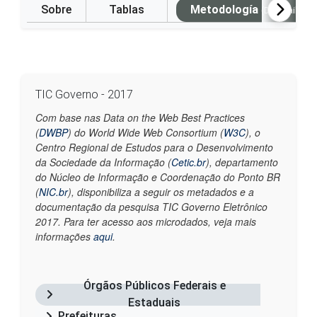
Sobre
Tablas
Metodología
(Disponible e
TIC Governo - 2017
Com base nas Data on the Web Best Practices
(
DWBP
) do World Wide Web Consortium (
W3C
), o
Centro Regional de Estudos para o Desenvolvimento
da Sociedade da Informação (
Cetic.br
), departamento
do Núcleo de Informação e Coordenação do Ponto BR
(
NIC.br
), disponibiliza a seguir os metadados e a
documentação da pesquisa TIC Governo Eletrônico
2017. Para ter acesso aos microdados, veja mais
informações
aqui
.
Órgãos Públicos Federais e
Estaduais
Prefeituras