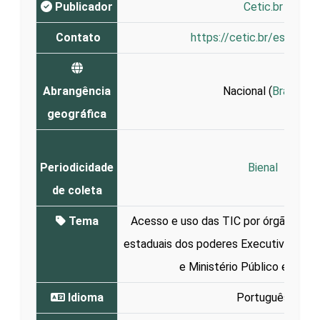
Publicador
Cetic.br
Contato
https://cetic.br/es/conta
Abrangência
Nacional (
Brasil
)
geográfica
Periodicidade
Bienal
de coleta
Tema
Acesso e uso das TIC por órgãos públ
estaduais dos poderes Executivo, Legisl
e Ministério Público e prefe
Idioma
Português