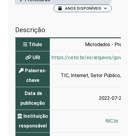
ANOS DISPONÍVEIS
Descrição
Título
Microdados - Prefeitur
URI
https://cetic.br/es/arquivos/governo/
Palavras-
TIC
,
Internet
,
Setor Público
,
Govern
chave
Data de
2022-07-26
publicação
Instituição
NIC.br
responsável