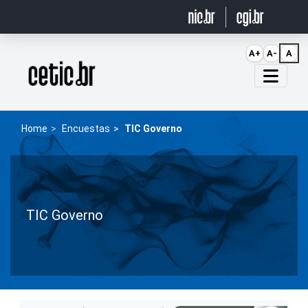
Ir para o conteúdo
A+
A-
A
Página inicial
Home
Encuestas
TIC Governo
TIC Governo