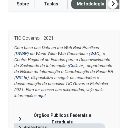
Sobre
Tablas
Metodología
(Disponible e
TIC Governo - 2021
Com base nas Data on the Web Best Practices
(
DWBP
) do World Wide Web Consortium (
W3C
), o
Centro Regional de Estudos para o Desenvolvimento
da Sociedade da Informação (
Cetic.br
), departamento
do Núcleo da Informação e Coordenação do Ponto BR
(
NIC.br
), disponibiliza a seguir os metadados e
documentação da pesquisa TIC Governo Eletrônico
2021. Para ter acesso aos microdados, veja mais
informações
aqui
.
Órgãos Públicos Federais e
Estaduais
Prefeituras