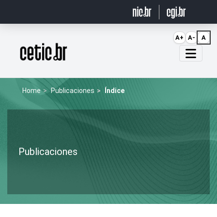
Ir para o conteúdo
A+
A-
A
Página inicial
Home
Publicaciones
Índice
Publicaciones