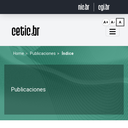
Ir para o conteúdo
A+
A-
A
Página inicial
Home
Publicaciones
Índice
Publicaciones