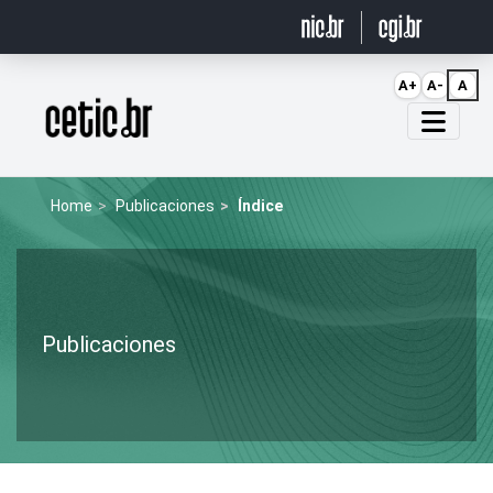
Ir para o conteúdo
A+
A-
A
Página inicial
Home
Publicaciones
Índice
Publicaciones