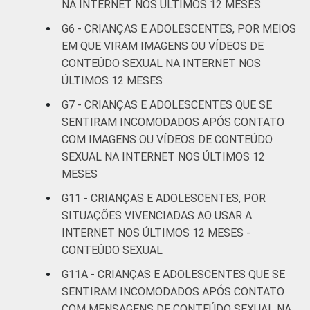
NA INTERNET NOS ÚLTIMOS 12 MESES
G6 - CRIANÇAS E ADOLESCENTES, POR MEIOS
RENDA
Até 1 SM
12
FAMILIAR
EM QUE VIRAM IMAGENS OU VÍDEOS DE
CONTEÚDO SEXUAL NA INTERNET NOS
Mais de 1
17
SM até 2 SM
ÚLTIMOS 12 MESES
G7 - CRIANÇAS E ADOLESCENTES QUE SE
Mais de 2
SENTIRAM INCOMODADOS APÓS CONTATO
13
SM até 3 SM
COM IMAGENS OU VÍDEOS DE CONTEÚDO
SEXUAL NA INTERNET NOS ÚLTIMOS 12
Mais de 3
16
MESES
SM
G11 - CRIANÇAS E ADOLESCENTES, POR
Não tem
SITUAÇÕES VIVENCIADAS AO USAR A
34
renda
INTERNET NOS ÚLTIMOS 12 MESES -
CONTEÚDO SEXUAL
Não sabe
9
G11A - CRIANÇAS E ADOLESCENTES QUE SE
SENTIRAM INCOMODADOS APÓS CONTATO
Não
24
COM MENSAGENS DE CONTEÚDO SEXUAL NA