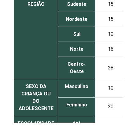
REGIÃO
Sudeste
15
Nordeste
15
Sul
10
Norte
16
Centro-
28
Oeste
SEXO DA
Masculino
10
CRIANÇA OU
DO
Feminino
20
ADOLESCENTE
ESCOLARIDADE
Até
DOS PAIS OU
Fundamental
14