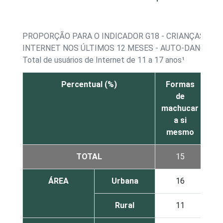
PROPORÇÃO PARA O INDICADOR G18 - CRIANÇAS E 
INTERNET NOS ÚLTIMOS 12 MESES - AUTO-DANO E C
Total de usuários de Internet de 11 a 17 anos¹
Percentual (%)
Formas
Fo
de
machucar
co
a si
su
mesmo
TOTAL
15
ÁREA
Urbana
16
Rural
11