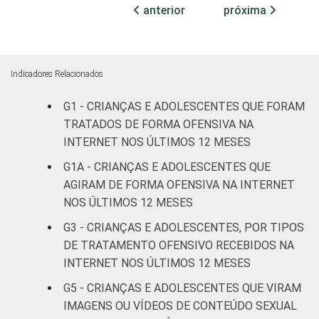
RESPONSÁVEIS
I
anterior
próxima
Fundamental
16
II
Indicadores Relacionados
Médio ou
15
G1 - CRIANÇAS E ADOLESCENTES QUE FORAM
mais
TRATADOS DE FORMA OFENSIVA NA
FAIXA ETÁRIA
De 9 a 10
INTERNET NOS ÚLTIMOS 12 MESES
-
DA CRIANÇA
anos
G1A - CRIANÇAS E ADOLESCENTES QUE
OU DO
AGIRAM DE FORMA OFENSIVA NA INTERNET
ADOLESCENTE
De 11 a 12
7
NOS ÚLTIMOS 12 MESES
anos
G3 - CRIANÇAS E ADOLESCENTES, POR TIPOS
DE TRATAMENTO OFENSIVO RECEBIDOS NA
De 13 a 14
19
anos
INTERNET NOS ÚLTIMOS 12 MESES
G5 - CRIANÇAS E ADOLESCENTES QUE VIRAM
De 15 a 17
IMAGENS OU VÍDEOS DE CONTEÚDO SEXUAL
17
anos