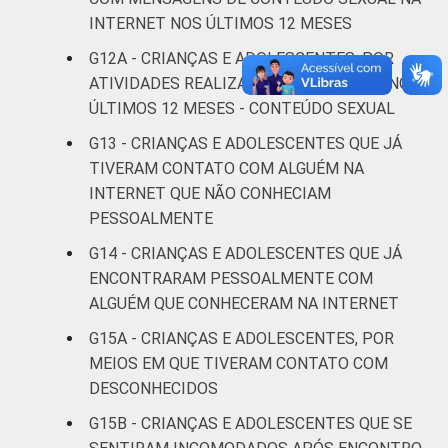
respondeu
INTERNET NOS ÚLTIMOS 12 MESES
CLASSE
AB
15
G12A - CRIANÇAS E ADOLESCENTES, POR
SOCIAL
ATIVIDADES REALIZADAS NA INTERNET NOS
C
15
ÚLTIMOS 12 MESES - CONTEÚDO SEXUAL
G13 - CRIANÇAS E ADOLESCENTES QUE JÁ
DE
15
TIVERAM CONTATO COM ALGUÉM NA
INTERNET QUE NÃO CONHECIAM
Fonte: CGI.br/NIC.br, Centro Regional de
PESSOALMENTE
Estudos para o Desenvolvimento da
G14 - CRIANÇAS E ADOLESCENTES QUE JÁ
Sociedade da Informação (Cetic.br),
ENCONTRARAM PESSOALMENTE COM
Pesquisa sobre o Uso da Internet por
Crianças e Adolescentes no Brasil – TIC Kids
ALGUÉM QUE CONHECERAM NA INTERNET
Online Brasil 2017. ¹Dados coletados por
G15A - CRIANÇAS E ADOLESCENTES, POR
meio de questionários de
MEIOS EM QUE TIVERAM CONTATO COM
autopreenchimento.
DESCONHECIDOS
G15B - CRIANÇAS E ADOLESCENTES QUE SE