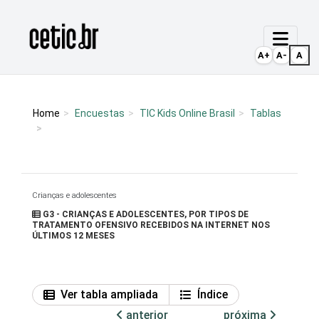
Ir para o conteúdo
Página inicial
A+
A-
A
Home
Encuestas
TIC Kids Online Brasil
Tablas
Crianças e adolescentes
G3 - CRIANÇAS E ADOLESCENTES, POR TIPOS DE
TRATAMENTO OFENSIVO RECEBIDOS NA INTERNET NOS
ÚLTIMOS 12 MESES
Ver tabla ampliada
Índice
anterior
próxima