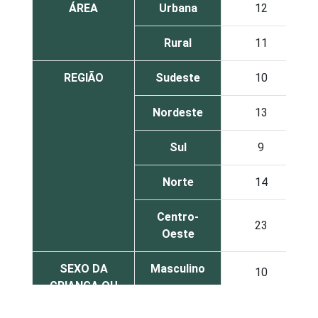
ÁREA
Urbana
12
Rural
11
REGIÃO
Sudeste
10
Nordeste
13
Sul
9
Norte
14
Centro-
23
Oeste
SEXO DA
Masculino
10
CRIANÇA OU
DO
Feminino
14