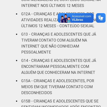
INTERNET NOS ÚLTIMOS 12 MESES
Não sabe
7
G12A - CRIANÇAS E ADOLESCENTES, POR
Não
ATIVIDADES REALIZADAS NA INTERNET NOS
6
respondeu
ÚLTIMOS 12 MESES - CONTEÚDO SEXUAL
G13 - CRIANÇAS E ADOLESCENTES QUE JÁ
CLASSE
AB
11
TIVERAM CONTATO COM ALGUÉM NA
SOCIAL
INTERNET QUE NÃO CONHECIAM
C
11
PESSOALMENTE
DE
13
G14 - CRIANÇAS E ADOLESCENTES QUE JÁ
ENCONTRARAM PESSOALMENTE COM
Fonte: CGI.br/NIC.br, Centro Regional de
ALGUÉM QUE CONHECERAM NA INTERNET
Estudos para o Desenvolvimento da
G15A - CRIANÇAS E ADOLESCENTES, POR
Sociedade da Informação (Cetic.br),
MEIOS EM QUE TIVERAM CONTATO COM
Pesquisa sobre o Uso da Internet por
DESCONHECIDOS
Crianças e Adolescentes no Brasil – TIC Kids
Online Brasil 2017. ¹Dados coletados por
G15B - CRIANÇAS E ADOLESCENTES QUE SE
meio de questionários de