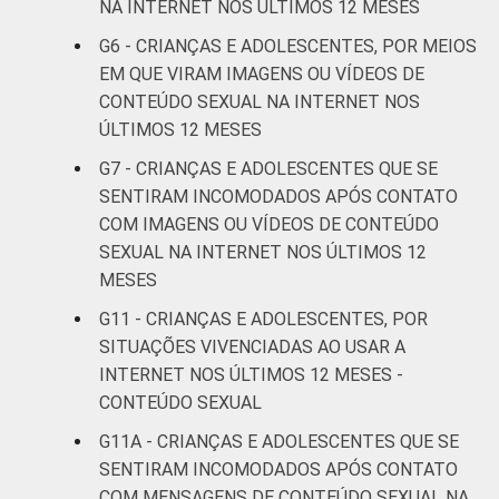
14
NA INTERNET NOS ÚLTIMOS 12 MESES
anos
G6 - CRIANÇAS E ADOLESCENTES, POR MEIOS
De 15 a 17
EM QUE VIRAM IMAGENS OU VÍDEOS DE
15
anos
CONTEÚDO SEXUAL NA INTERNET NOS
ÚLTIMOS 12 MESES
RENDA
Até 1 SM
13
G7 - CRIANÇAS E ADOLESCENTES QUE SE
FAMILIAR
SENTIRAM INCOMODADOS APÓS CONTATO
Mais de 1
11
COM IMAGENS OU VÍDEOS DE CONTEÚDO
SM até 2 SM
SEXUAL NA INTERNET NOS ÚLTIMOS 12
MESES
Mais de 2
11
SM até 3 SM
G11 - CRIANÇAS E ADOLESCENTES, POR
SITUAÇÕES VIVENCIADAS AO USAR A
Mais de 3
INTERNET NOS ÚLTIMOS 12 MESES -
13
SM
CONTEÚDO SEXUAL
G11A - CRIANÇAS E ADOLESCENTES QUE SE
Não tem
16
SENTIRAM INCOMODADOS APÓS CONTATO
renda
COM MENSAGENS DE CONTEÚDO SEXUAL NA