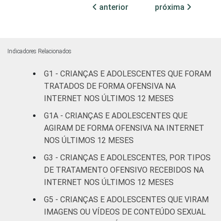
ADOLESCENTE
anterior
próxima
ESCOLARIDADE
Até
DOS PAIS OU
Fundamental
11
RESPONSÁVEIS
I
Indicadores Relacionados
Fundamental
G1 - CRIANÇAS E ADOLESCENTES QUE FORAM
9
II
TRATADOS DE FORMA OFENSIVA NA
INTERNET NOS ÚLTIMOS 12 MESES
Médio ou
13
G1A - CRIANÇAS E ADOLESCENTES QUE
mais
AGIRAM DE FORMA OFENSIVA NA INTERNET
NOS ÚLTIMOS 12 MESES
FAIXA ETÁRIA
De 9 a 10
-
DA CRIANÇA
anos
G3 - CRIANÇAS E ADOLESCENTES, POR TIPOS
OU DO
DE TRATAMENTO OFENSIVO RECEBIDOS NA
ADOLESCENTE
De 11 a 12
INTERNET NOS ÚLTIMOS 12 MESES
3
anos
G5 - CRIANÇAS E ADOLESCENTES QUE VIRAM
IMAGENS OU VÍDEOS DE CONTEÚDO SEXUAL
De 13 a 14