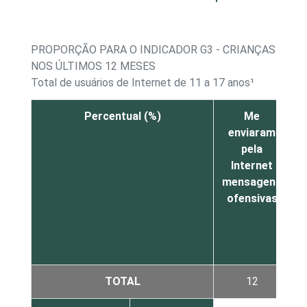
PROPORÇÃO PARA O INDICADOR G3 - CRIANÇAS E AD
NOS ÚLTIMOS 12 MESES
Total de usuários de Internet de 11 a 17 anos¹
Percentual (%)
Me
enviaram
n
pela
m
Internet
mensagens
ofensivas
TOTAL
12