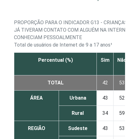
PROPORÇÃO PARA O INDICADOR G13 - CRIANÇAS E A
JÁ TIVERAM CONTATO COM ALGUÉM NA INTERNET Q
CONHECIAM PESSOALMENTE
Total de usuários de Internet de 9 a 17 anos¹
Percentual (%)
Sim
Não
N
s
TOTAL
42
53
ÁREA
Urbana
43
52
Rural
34
59
REGIÃO
Sudeste
43
53