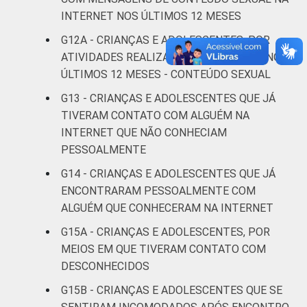
CLASSE
AB
43
54
INTERNET NOS ÚLTIMOS 12 MESES
SOCIAL
G12A - CRIANÇAS E ADOLESCENTES, POR
C
42
53
ATIVIDADES REALIZADAS NA INTERNET NOS
DE
42
52
ÚLTIMOS 12 MESES - CONTEÚDO SEXUAL
G13 - CRIANÇAS E ADOLESCENTES QUE JÁ
Fonte: CGI.br/NIC.br, Centro Regional de
TIVERAM CONTATO COM ALGUÉM NA
Estudos para o Desenvolvimento da
INTERNET QUE NÃO CONHECIAM
Sociedade da Informação (Cetic.br),
PESSOALMENTE
Pesquisa sobre o Uso da Internet por
G14 - CRIANÇAS E ADOLESCENTES QUE JÁ
Crianças e Adolescentes no Brasil – TIC Kids
ENCONTRARAM PESSOALMENTE COM
Online Brasil 2017. ¹Dados coletados por
meio de questionários de
ALGUÉM QUE CONHECERAM NA INTERNET
autopreenchimento.
G15A - CRIANÇAS E ADOLESCENTES, POR
MEIOS EM QUE TIVERAM CONTATO COM
DESCONHECIDOS
G15B - CRIANÇAS E ADOLESCENTES QUE SE