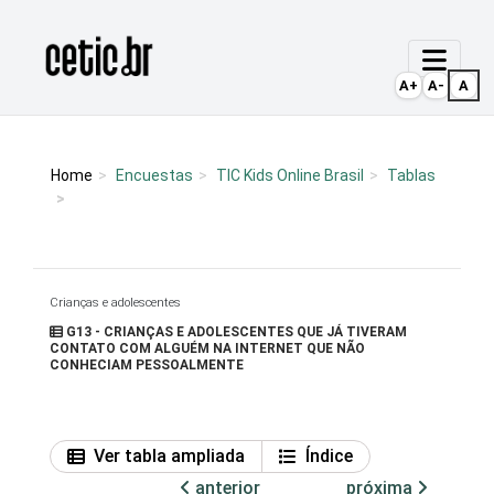
Ir para o conteúdo
Página inicial
A+
A-
A
Home
Encuestas
TIC Kids Online Brasil
Tablas
Crianças e adolescentes
G13 - CRIANÇAS E ADOLESCENTES QUE JÁ TIVERAM
CONTATO COM ALGUÉM NA INTERNET QUE NÃO
CONHECIAM PESSOALMENTE
Ver tabla ampliada
Índice
anterior
próxima