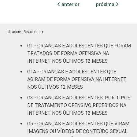
Fundamental
anterior
próxima
42
53
II
Médio ou
40
56
mais
Indicadores Relacionados
G1 - CRIANÇAS E ADOLESCENTES QUE FORAM
FAIXA ETÁRIA
De 9 a 10
11
84
DA CRIANÇA
TRATADOS DE FORMA OFENSIVA NA
anos
OU DO
INTERNET NOS ÚLTIMOS 12 MESES
ADOLESCENTE
De 11 a 12
G1A - CRIANÇAS E ADOLESCENTES QUE
21
72
anos
AGIRAM DE FORMA OFENSIVA NA INTERNET
NOS ÚLTIMOS 12 MESES
De 13 a 14
46
48
G3 - CRIANÇAS E ADOLESCENTES, POR TIPOS
anos
DE TRATAMENTO OFENSIVO RECEBIDOS NA
INTERNET NOS ÚLTIMOS 12 MESES
De 15 a 17
63
33
anos
G5 - CRIANÇAS E ADOLESCENTES QUE VIRAM
IMAGENS OU VÍDEOS DE CONTEÚDO SEXUAL
RENDA
Até 1 SM
40
53