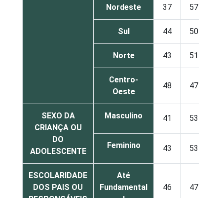
Nordeste
37
57
Sul
44
50
Norte
43
51
Centro-
48
47
Oeste
SEXO DA
Masculino
41
53
CRIANÇA OU
DO
Feminino
43
53
ADOLESCENTE
ESCOLARIDADE
Até
DOS PAIS OU
Fundamental
46
47
RESPONSÁVEIS
I