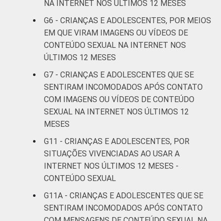
NA INTERNET NOS ÚLTIMOS 12 MESES
FAMILIAR
G6 - CRIANÇAS E ADOLESCENTES, POR MEIOS
Mais de 1
41
56
EM QUE VIRAM IMAGENS OU VÍDEOS DE
SM até 2 SM
CONTEÚDO SEXUAL NA INTERNET NOS
ÚLTIMOS 12 MESES
Mais de 2
40
54
SM até 3 SM
G7 - CRIANÇAS E ADOLESCENTES QUE SE
SENTIRAM INCOMODADOS APÓS CONTATO
Mais de 3
COM IMAGENS OU VÍDEOS DE CONTEÚDO
46
51
SM
SEXUAL NA INTERNET NOS ÚLTIMOS 12
MESES
Não tem
67
33
G11 - CRIANÇAS E ADOLESCENTES, POR
renda
SITUAÇÕES VIVENCIADAS AO USAR A
Não sabe
44
47
INTERNET NOS ÚLTIMOS 12 MESES -
CONTEÚDO SEXUAL
Não
G11A - CRIANÇAS E ADOLESCENTES QUE SE
45
50
respondeu
SENTIRAM INCOMODADOS APÓS CONTATO
COM MENSAGENS DE CONTEÚDO SEXUAL NA