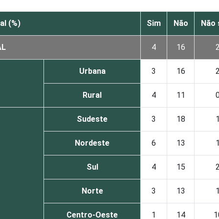
al (%)
Sim
Não
Não 
AL
4
16
Urbana
3
16
Rural
4
11
Sudeste
3
18
Nordeste
6
13
Sul
4
15
Norte
3
13
Centro-Oeste
1
14
1