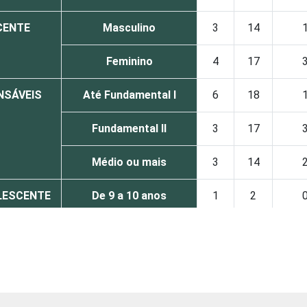
CENTE
Masculino
3
14
Feminino
4
17
NSÁVEIS
Até Fundamental I
6
18
Fundamental II
3
17
Médio ou mais
3
14
OLESCENTE
De 9 a 10 anos
1
2
De 11 a 12 anos
2
5
De 13 a 14 anos
3
15
De 15 a 17 anos
6
28