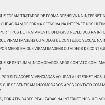
Até 1 SM
5
15
 QUE FORAM TRATADOS DE FORMA OFENSIVA NA INTERNET 
Mais de 1 SM até 2 SM
4
16
 QUE AGIRAM DE FORMA OFENSIVA NA INTERNET NOS ÚLTI
Mais de 2 SM até 3 SM
4
15
, POR TIPOS DE TRATAMENTO OFENSIVO RECEBIDOS NA INT
 QUE VIRAM IMAGENS OU VÍDEOS DE CONTEÚDO SEXUAL NA 
Mais de 3 SM
2
17
 POR MEIOS EM QUE VIRAM IMAGENS OU VÍDEOS DE CONTEÚ
Não tem renda
9
17
1
 QUE SE SENTIRAM INCOMODADOS APÓS CONTATO COM IMA
Não sabe
2
15
S
, POR SITUAÇÕES VIVENCIADAS AO USAR A INTERNET NOS 
Não respondeu
1
10
TES QUE SE SENTIRAM INCOMODADOS APÓS CONTATO COM 
AB
2
17
S
S, POR ATIVIDADES REALIZADAS NA INTERNET NOS ÚLTIMO
C
3
16