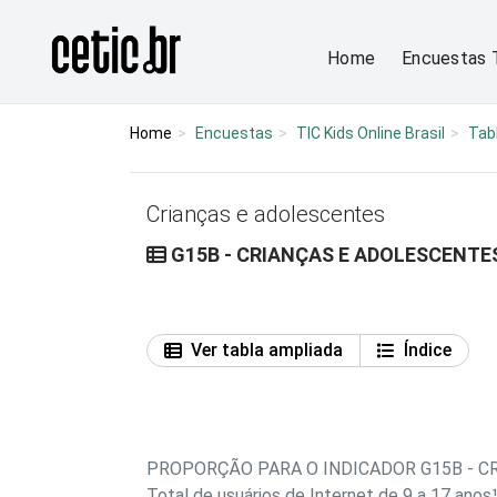
Ir para o conteúdo
Página inicial
Home
Encuestas 
Home
Encuestas
TIC Kids Online Brasil
Tab
Crianças e adolescentes
G15B - CRIANÇAS E ADOLESCENT
Ver tabla ampliada
Índice
PROPORÇÃO PARA O INDICADOR G15B - 
Total de usuários de Internet de 9 a 17 anos