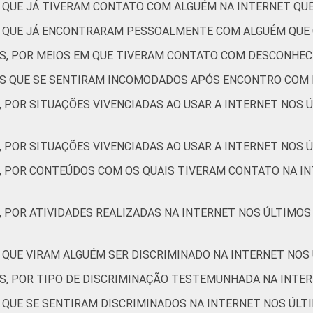
S QUE JÁ TIVERAM CONTATO COM ALGUÉM NA INTERNET Q
DE
5
15
ES QUE JÁ ENCONTRARAM PESSOALMENTE COM ALGUÉM QUE
de Estudos para o Desenvolvimento da Sociedade da Informação (
ES, POR MEIOS EM QUE TIVERAM CONTATO COM DESCONHEC
– TIC Kids Online Brasil 2017. ¹Dados coletados por meio de qu
TES QUE SE SENTIRAM INCOMODADOS APÓS ENCONTRO COM
, POR SITUAÇÕES VIVENCIADAS AO USAR A INTERNET NOS 
, POR SITUAÇÕES VIVENCIADAS AO USAR A INTERNET NOS Ú
S, POR CONTEÚDOS COM OS QUAIS TIVERAM CONTATO NA IN
, POR ATIVIDADES REALIZADAS NA INTERNET NOS ÚLTIMOS
 QUE VIRAM ALGUÉM SER DISCRIMINADO NA INTERNET NOS
ES, POR TIPO DE DISCRIMINAÇÃO TESTEMUNHADA NA INTE
S QUE SE SENTIRAM DISCRIMINADOS NA INTERNET NOS ÚLT