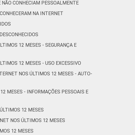
UE NÃO CONHECIAM PESSOALMENTE
1
1
78
 CONHECERAM NA INTERNET
Cetic.br), Pesquisa sobre o Uso da Internet
IDOS
estionários de autopreenchimento.
 DESCONHECIDOS
ÚLTIMOS 12 MESES - SEGURANÇA E
LTIMOS 12 MESES - USO EXCESSIVO
TERNET NOS ÚLTIMOS 12 MESES - AUTO-
 12 MESES - INFORMAÇÕES PESSOAIS E
 ÚLTIMOS 12 MESES
RNET NOS ÚLTIMOS 12 MESES
IMOS 12 MESES