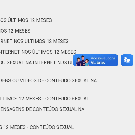
1
1
79
NOS ÚLTIMOS 12 MESES
1
1
78
MOS 12 MESES
2
0
79
ERNET NOS ÚLTIMOS 12 MESES
INTERNET NOS ÚLTIMOS 12 MESES
4
0
77
DO SEXUAL NA INTERNET NOS ÚLTIMOS 12
7
0
57
GENS OU VÍDEOS DE CONTEÚDO SEXUAL NA
3
4
76
ÚLTIMOS 12 MESES - CONTEÚDO SEXUAL
1
0
88
MENSAGENS DE CONTEÚDO SEXUAL NA
1
0
80
S 12 MESES - CONTEÚDO SEXUAL
3
0
78