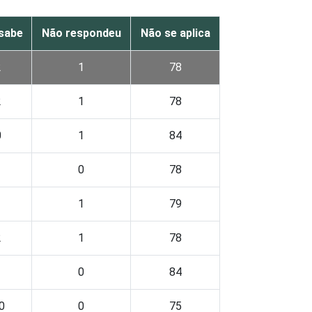
sabe
Não respondeu
Não se aplica
2
1
78
2
1
78
0
1
84
1
0
78
1
1
79
2
1
78
1
0
84
0
0
75