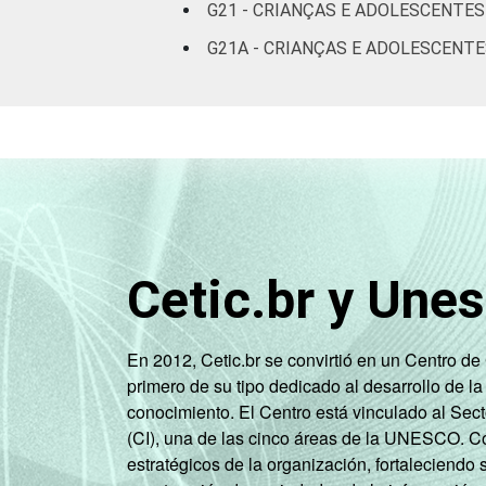
Não
G21 - CRIANÇAS E ADOLESCENTE
respondeu
G21A - CRIANÇAS E ADOLESCENTE
CLASSE
AB
SOCIAL
C
DE
Fonte: CGI.br/NIC.br, Centro Regional 
por Crianças e Adolescentes no Brasil 
Cetic.br y Une
En 2012, Cetic.br se convirtió en un Centro d
primero de su tipo dedicado al desarrollo de la
conocimiento. El Centro está vinculado al Sec
(CI), una de las cinco áreas de la UNESCO. Con
estratégicos de la organización, fortaleciendo 