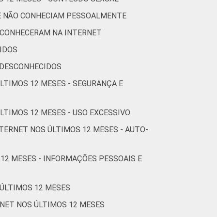
2
68
5
11
UE NÃO CONHECIAM PESSOALMENTE
1
76
8
9
 CONHECERAM NA INTERNET
IDOS
1
78
5
7
 DESCONHECIDOS
ÚLTIMOS 12 MESES - SEGURANÇA E
2
79
4
8
LTIMOS 12 MESES - USO EXCESSIVO
TERNET NOS ÚLTIMOS 12 MESES - AUTO-
3
77
3
7
 12 MESES - INFORMAÇÕES PESSOAIS E
0
89
7
0
 ÚLTIMOS 12 MESES
0
81
7
8
RNET NOS ÚLTIMOS 12 MESES