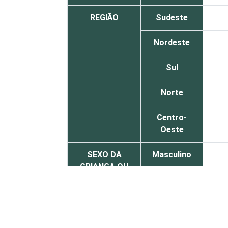
REGIÃO
Sudeste
Nordeste
Sul
Norte
Centro-
Oeste
SEXO DA
Masculino
CRIANÇA OU
DO
Feminino
ADOLESCENTE
ESCOLARIDADE
Até