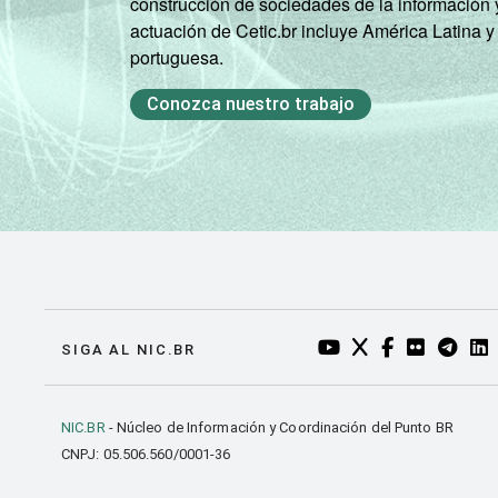
construcción de sociedades de la información 
actuación de Cetic.br incluye América Latina y
portuguesa.
Conozca nuestro trabajo
YOUTUBE DO NIC.BR
TWITTER DO NIC
FACEBOOK DO
FLICKR DO
TELEGR
LI
SIGA AL NIC.BR
NIC.BR
- Núcleo de Información y Coordinación del Punto BR
CNPJ: 05.506.560/0001-36