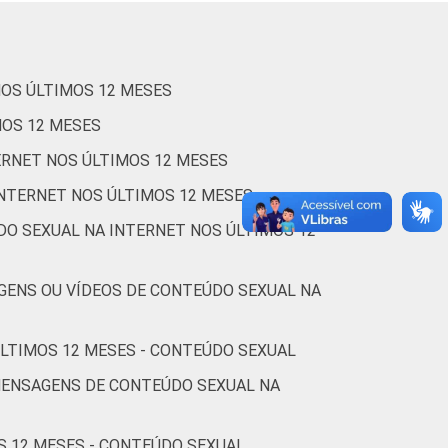
1
71
9
10
1
80
5
6
NOS ÚLTIMOS 12 MESES
MOS 12 MESES
2
80
4
7
ERNET NOS ÚLTIMOS 12 MESES
INTERNET NOS ÚLTIMOS 12 MESES
DO SEXUAL NA INTERNET NOS ÚLTIMOS 12
-
-
-
GENS OU VÍDEOS DE CONTEÚDO SEXUAL NA
0
88
6
4
ÚLTIMOS 12 MESES - CONTEÚDO SEXUAL
1
85
6
5
MENSAGENS DE CONTEÚDO SEXUAL NA
S 12 MESES - CONTEÚDO SEXUAL