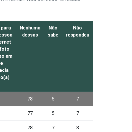
i para
Nenhuma
Não
Não
essoa
dessas
sabe
respondeu
ternet
foto
deo em
ue
ecia
do(a)
1
78
5
7
2
77
5
7
1
78
7
8