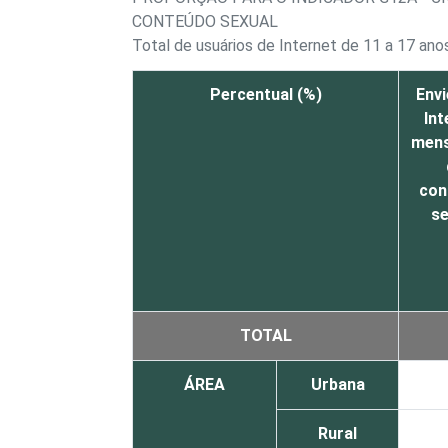
CONTEÚDO SEXUAL
Total de usuários de Internet de 11 a 17 ano
Percentual (%)
Envi
Int
men
con
se
TOTAL
ÁREA
Urbana
Rural