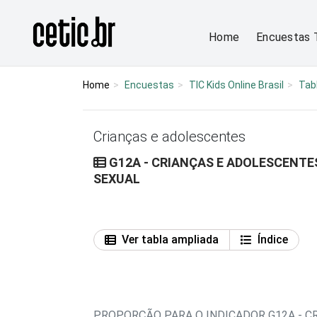
Ir para o conteúdo
Página inicial
Home
Encuestas 
Home
Encuestas
TIC Kids Online Brasil
Tab
Crianças e adolescentes
G12A - CRIANÇAS E ADOLESCENTES
SEXUAL
Ver tabla ampliada
Índice
PROPORÇÃO PARA O INDICADOR G12A - C