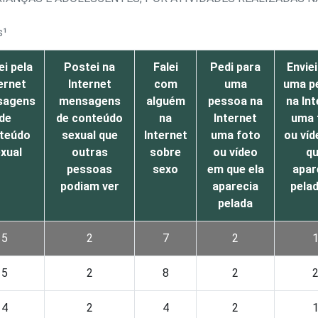
s¹
ei pela
Postei na
Falei
Pedi para
Envie
ernet
Internet
com
uma
uma p
sagens
mensagens
alguém
pessoa na
na In
de
de conteúdo
na
Internet
uma 
teúdo
sexual que
Internet
uma foto
ou ví
xual
outras
sobre
ou vídeo
q
pessoas
sexo
em que ela
apar
podiam ver
aparecia
pela
pelada
5
2
7
2
5
2
8
2
4
2
4
2