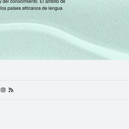
y del conocimiento. El ámbito de
 los países africanos de lengua
 (ABRE EM NOVA ABA)
.BR (ABRE EM NOVA ABA)
 NIC.BR (ABRE EM NOVA ABA)
 NIC.BR (ABRE EM NOVA ABA)
AM DO NIC.BR (ABRE EM NOVA ABA)
NKEDIN DO NIC.BR (ABRE EM NOVA ABA)
INSTAGRAM DO NIC.BR (ABRE EM NOVA ABA)
RSS DO NIC.BR (ABRE EM NOVA ABA)