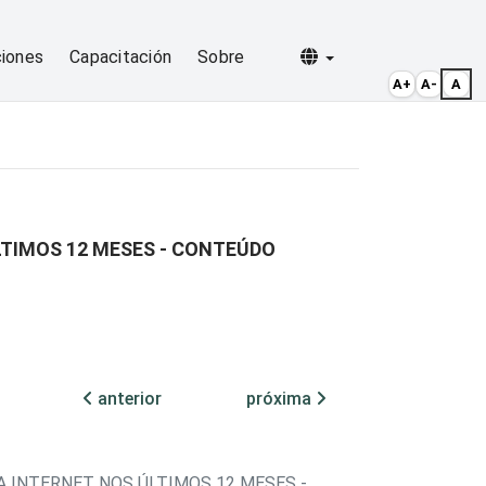
Selecionar idioma
ciones
Capacitación
Sobre
A+
A-
A
LTIMOS 12 MESES - CONTEÚDO
anterior
próxima
A INTERNET NOS ÚLTIMOS 12 MESES -