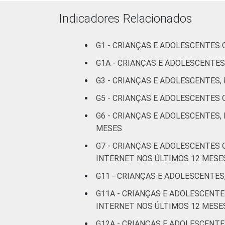
DOS PAIS OU
Fundamental
RESPONSÁVEIS
I
Indicadores Relacionados
Fundamental
G1 - CRIANÇAS E ADOLESCENTES
II
G1A - CRIANÇAS E ADOLESCENTES
Médio ou
G3 - CRIANÇAS E ADOLESCENTES
mais
G5 - CRIANÇAS E ADOLESCENTES
FAIXA ETÁRIA
De 9 a 10
G6 - CRIANÇAS E ADOLESCENTES,
DA CRIANÇA
anos
MESES
OU DO
G7 - CRIANÇAS E ADOLESCENTES
ADOLESCENTE
De 11 a 12
INTERNET NOS ÚLTIMOS 12 MESE
anos
G11 - CRIANÇAS E ADOLESCENTES
De 13 a 14
G11A - CRIANÇAS E ADOLESCEN
anos
INTERNET NOS ÚLTIMOS 12 MESE
De 15 a 17
G12A - CRIANÇAS E ADOLESCENTE