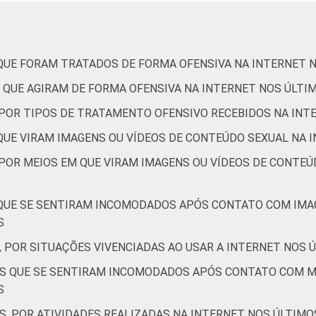
5
2
7
2
4
2
7
2
 QUE FORAM TRATADOS DE FORMA OFENSIVA NA INTERNET 
 QUE AGIRAM DE FORMA OFENSIVA NA INTERNET NOS ÚLTI
4
1
8
2
, POR TIPOS DE TRATAMENTO OFENSIVO RECEBIDOS NA INT
 QUE VIRAM IMAGENS OU VÍDEOS DE CONTEÚDO SEXUAL NA 
 POR MEIOS EM QUE VIRAM IMAGENS OU VÍDEOS DE CONTEÚ
-
-
-
-
-
 QUE SE SENTIRAM INCOMODADOS APÓS CONTATO COM IMA
1
1
1
0
S
, POR SITUAÇÕES VIVENCIADAS AO USAR A INTERNET NOS 
3
1
3
1
TES QUE SE SENTIRAM INCOMODADOS APÓS CONTATO COM 
S
S, POR ATIVIDADES REALIZADAS NA INTERNET NOS ÚLTIMO