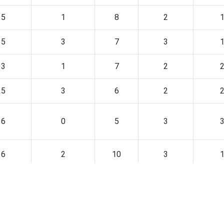
5
1
8
2
5
3
7
3
3
1
7
2
5
3
6
2
6
0
5
3
6
2
10
3
3
1
4
1