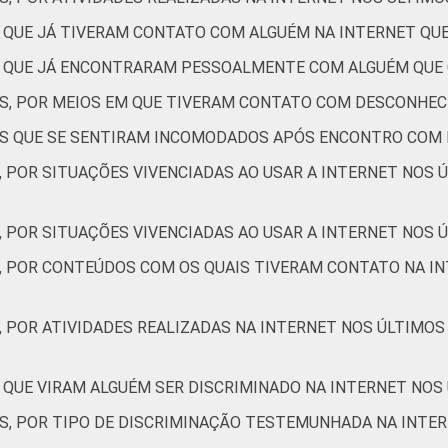
7
2
13
4
S QUE JÁ TIVERAM CONTATO COM ALGUÉM NA INTERNET Q
4
2
5
2
ES QUE JÁ ENCONTRARAM PESSOALMENTE COM ALGUÉM QUE
ES, POR MEIOS EM QUE TIVERAM CONTATO COM DESCONHEC
4
2
8
2
TES QUE SE SENTIRAM INCOMODADOS APÓS ENCONTRO COM
, POR SITUAÇÕES VIVENCIADAS AO USAR A INTERNET NOS 
3
1
7
2
, POR SITUAÇÕES VIVENCIADAS AO USAR A INTERNET NOS Ú
S, POR CONTEÚDOS COM OS QUAIS TIVERAM CONTATO NA IN
8
2
11
3
, POR ATIVIDADES REALIZADAS NA INTERNET NOS ÚLTIMOS
4
2
2
4
 QUE VIRAM ALGUÉM SER DISCRIMINADO NA INTERNET NOS
3
0
4
1
ES, POR TIPO DE DISCRIMINAÇÃO TESTEMUNHADA NA INTE