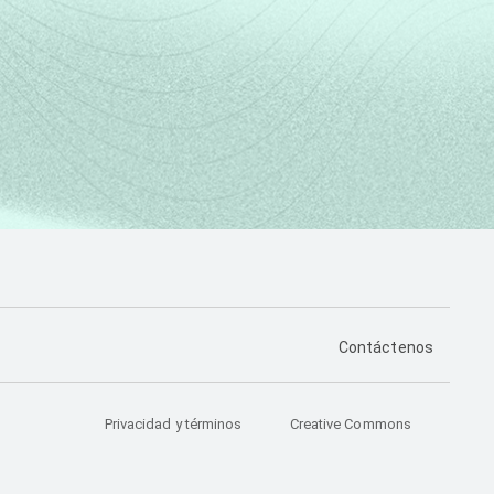
PÁGINA DE CONTA
Contáctenos
Privacidad y términos
Creative Commons