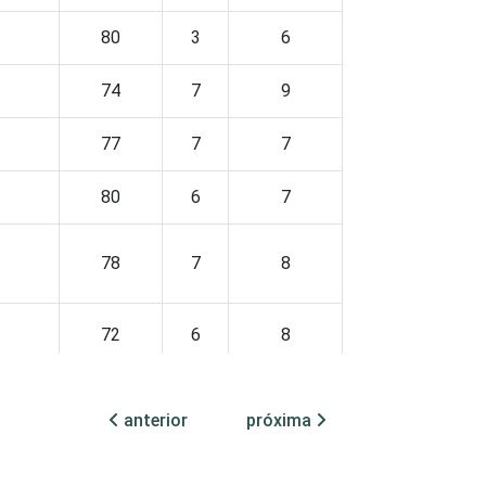
1
80
3
6
1
74
7
9
2
77
7
7
2
80
6
7
3
78
7
8
1
72
6
8
1
83
5
7
anterior
próxima