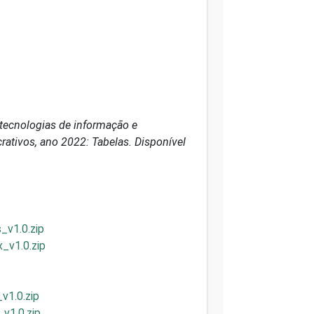
tecnologias de informação e
rativos, ano 2022: Tabelas. Disponível
_v1.0.zip
_v1.0.zip
v1.0.zip
v1.0.zip