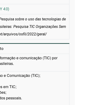
Y 4.0)
Pesquisa sobre o uso das tecnologias de
sileiras: Pesquisa TIC Organizações Sem
pt/arquivos/osfil/2022/geral/
to
nformação e comunicação (TIC) por
sileiras.
ção e Comunicação (TIC);
s em TIC;
ões;
dos pessoais.