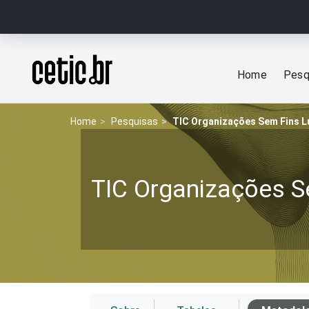
Ir para o conteúdo
Página inicial
Home
Pesq
Home
Pesquisas
TIC Organizações Sem Fins L
TIC Organizações S