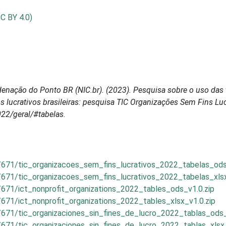
CC BY 4.0)
enação do Ponto BR (NIC.br). (2023). Pesquisa sobre o uso das 
lucrativos brasileiras: pesquisa TIC Organizações Sem Fins Luc
022/geral/#tabelas.
/671/tic_organizacoes_sem_fins_lucrativos_2022_tabelas_ods
/671/tic_organizacoes_sem_fins_lucrativos_2022_tabelas_xlsx
/671/ict_nonprofit_organizations_2022_tables_ods_v1.0.zip
671/ict_nonprofit_organizations_2022_tables_xlsx_v1.0.zip
/671/tic_organizaciones_sin_fines_de_lucro_2022_tablas_ods_
/671/tic_organizaciones_sin_fines_de_lucro_2022_tablas_xlsx_