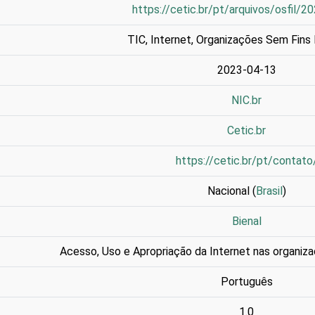
https://cetic.br/pt/arquivos/osfil/2
TIC
,
Internet
,
Organizações Sem Fins 
2023-04-13
NIC.br
Cetic.br
https://cetic.br/pt/contato
Nacional (
Brasil
)
Bienal
Acesso, Uso e Apropriação da Internet nas organiza
Português
1.0