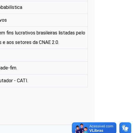
babilística
ivos
ins lucrativos brasileiras listadas pelo
s e aos setores da CNAE 2.0.
dade-fim.
utador - CATI.