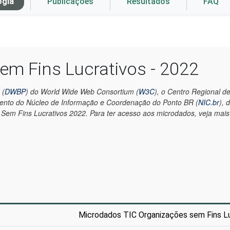
ogia
Publicações
Resultados
FAQ
em Fins Lucrativos - 2022
 (
DWBP
) do World Wide Web Consortium (
W3C
), o Centro Regional 
mento do Núcleo de Informação e Coordenação do Ponto BR (
NIC.br
), 
em Fins Lucrativos 2022. Para ter acesso aos microdados, veja mai
Microdados TIC Organizações sem Fins L