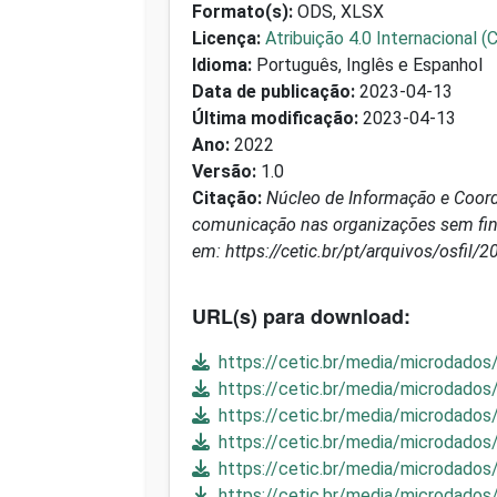
Formato(s):
ODS, XLSX
Licença:
Atribuição 4.0 Internacional (
Idioma:
Português, Inglês e Espanhol
Data de publicação:
2023-04-13
Última modificação:
2023-04-13
Ano:
2022
Versão:
1.0
Citação:
Núcleo de Informação e Coord
comunicação nas organizações sem fins 
em: https://cetic.br/pt/arquivos/osfil/2
URL(s) para download:
https://cetic.br/media/microdados
https://cetic.br/media/microdados
https://cetic.br/media/microdados
https://cetic.br/media/microdados/
https://cetic.br/media/microdados
https://cetic.br/media/microdados