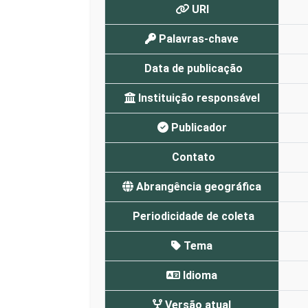
URI
Palavras-chave
Data de publicação
Instituição responsável
Publicador
Contato
Abrangência geográfica
Periodicidade de coleta
Tema
Idioma
Versão atual