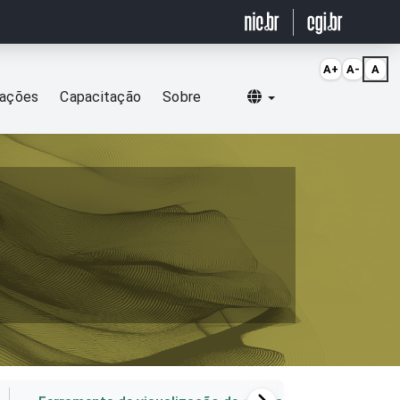
A+
A-
A
Selecionar idioma
cações
Capacitação
Sobre