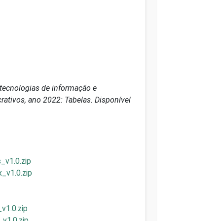
tecnologias de informação e
rativos, ano 2022: Tabelas. Disponível
_v1.0.zip
_v1.0.zip
v1.0.zip
v1.0.zip