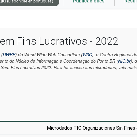
gía
Publicaciones
Resu
(Disponible en portugués)
em Fins Lucrativos - 2022
 (
DWBP
) do World Wide Web Consortium (
W3C
), o Centro Regional 
mento do Núcleo de Informação e Coordenação do Ponto BR (
NIC.br
), 
em Fins Lucrativos 2022. Para ter acesso aos microdados, veja mai
Microdados TIC Organizaciones Sin Fines