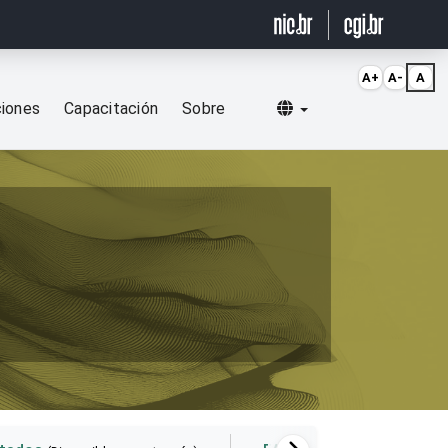
A+
A-
A
Selecionar idioma
ciones
Capacitación
Sobre