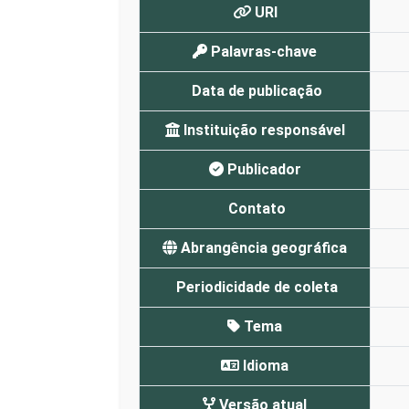
URI
Palavras-chave
Data de publicação
Instituição responsável
Publicador
Contato
Abrangência geográfica
Periodicidade de coleta
Tema
Idioma
Versão atual