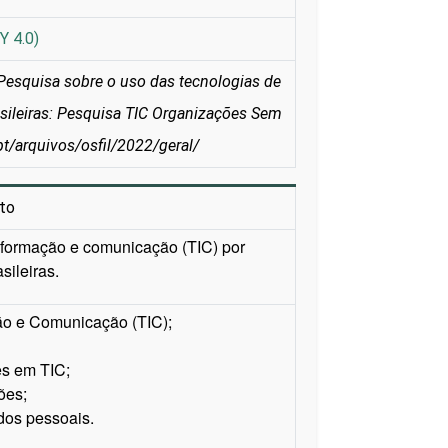
Y 4.0)
Pesquisa sobre o uso das tecnologias de
sileiras: Pesquisa TIC Organizações Sem
pt/arquivos/osfil/2022/geral/
to
nformação e comunicação (TIC) por
sileiras.
ção e Comunicação (TIC);
s em TIC;
ões;
dos pessoais.