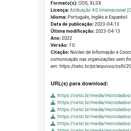
Formato(s):
ODS, XLSX
Licença:
Atribuição 4.0 Internacional (
Idioma:
Português, Inglês e Espanhol
Data de publicação:
2023-04-13
Última modificação:
2023-04-13
Ano:
2022
Versão:
1.0
Citação:
Núcleo de Informação e Coord
comunicação nas organizações sem fins 
em: https://cetic.br/pt/arquivos/osfil/2
URL(s) para download:
https://cetic.br/media/microdados
https://cetic.br/media/microdados
https://cetic.br/media/microdados
https://cetic.br/media/microdados/
https://cetic.br/media/microdados
https://cetic.br/media/microdados