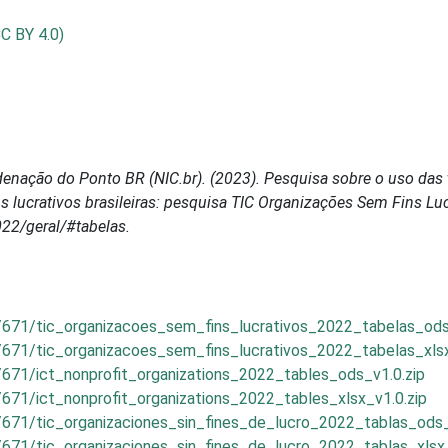
CC BY 4.0)
enação do Ponto BR (NIC.br). (2023). Pesquisa sobre o uso das 
lucrativos brasileiras: pesquisa TIC Organizações Sem Fins Luc
022/geral/#tabelas.
/671/tic_organizacoes_sem_fins_lucrativos_2022_tabelas_ods
/671/tic_organizacoes_sem_fins_lucrativos_2022_tabelas_xlsx
/671/ict_nonprofit_organizations_2022_tables_ods_v1.0.zip
671/ict_nonprofit_organizations_2022_tables_xlsx_v1.0.zip
/671/tic_organizaciones_sin_fines_de_lucro_2022_tablas_ods_
/671/tic_organizaciones_sin_fines_de_lucro_2022_tablas_xlsx_