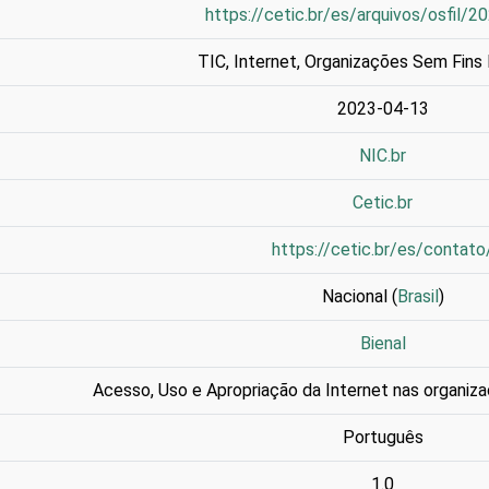
https://cetic.br/es/arquivos/osfil/2
TIC
,
Internet
,
Organizações Sem Fins 
2023-04-13
NIC.br
Cetic.br
https://cetic.br/es/contato
Nacional (
Brasil
)
Bienal
Acesso, Uso e Apropriação da Internet nas organiza
Português
1.0