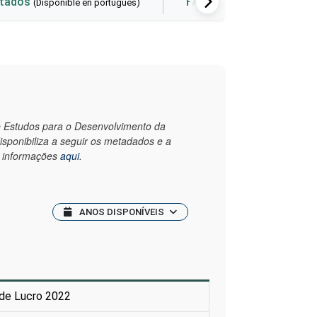
ltados
FAQ
Herramienta
(Disponible en portugués)
de Estudos para o Desenvolvimento da
disponibiliza a seguir os metadados e a
s informações
aqui
.
ANOS DISPONÍVEIS
 de Lucro 2022