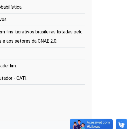
babilística
ivos
ins lucrativos brasileiras listadas pelo
s e aos setores da CNAE 2.0.
dade-fim.
utador - CATI.