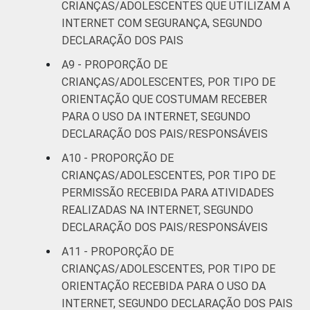
CRIANÇAS/ADOLESCENTES QUE UTILIZAM A
INTERNET COM SEGURANÇA, SEGUNDO
DE
11
DECLARAÇÃO DOS PAIS
¹Base: 1 749 usuários de Internet de 9 a 17
A9 - PROPORÇÃO DE
anos que usam Internet em casa. Respostas
CRIANÇAS/ADOLESCENTES, POR TIPO DE
estimuladas. Cada item apresentado se
ORIENTAÇÃO QUE COSTUMAM RECEBER
refere apenas aos resultados da alternativa
PARA O USO DA INTERNET, SEGUNDO
"sim". Dados coletados entre setembro de
DECLARAÇÃO DOS PAIS/RESPONSÁVEIS
2013 e janeiro de 2014.
A10 - PROPORÇÃO DE
*Considerando-se o computador de uso
CRIANÇAS/ADOLESCENTES, POR TIPO DE
principal da criança/adolescente.
PERMISSÃO RECEBIDA PARA ATIVIDADES
Fonte: NIC.br - set/2013 a jan/2014
REALIZADAS NA INTERNET, SEGUNDO
DECLARAÇÃO DOS PAIS/RESPONSÁVEIS
A11 - PROPORÇÃO DE
CRIANÇAS/ADOLESCENTES, POR TIPO DE
ORIENTAÇÃO RECEBIDA PARA O USO DA
INTERNET, SEGUNDO DECLARAÇÃO DOS PAIS