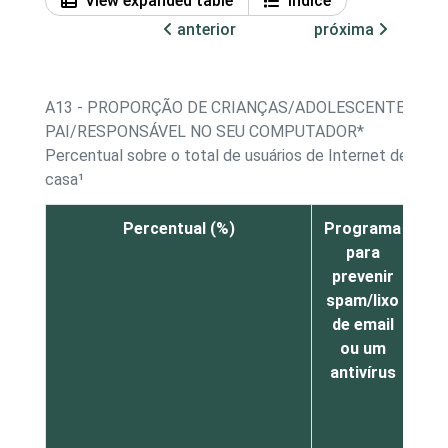
View expanded table
Índice
anterior
próxima
A13 - PROPORÇÃO DE CRIANÇAS/ADOLESCENTES, PO
PAI/RESPONSÁVEL NO SEU COMPUTADOR*
Percentual sobre o total de usuários de Internet de 9 a
casa¹
Percentual (%)
Programa
F
para
prevenir
bl
spam/lixo
de email
f
ou um
a
antivírus
ti
s