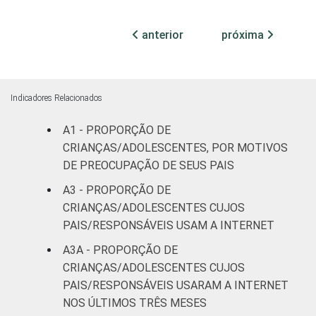
ESCOLARIDADE
Até
anterior
próxima
DOS PAIS OU
Fundamental
30
RESPONSÁVEIS
I
Fundamental
Indicadores Relacionados
50
II
A1 - PROPORÇÃO DE
Médio ou
CRIANÇAS/ADOLESCENTES, POR MOTIVOS
55
mais
DE PREOCUPAÇÃO DE SEUS PAIS
A3 - PROPORÇÃO DE
FAIXA ETÁRIA
De 9 a 10
56
CRIANÇAS/ADOLESCENTES CUJOS
DA CRIANÇA
anos
PAIS/RESPONSÁVEIS USAM A INTERNET
OU DO
ADOLESCENTE
De 11 a 12
A3A - PROPORÇÃO DE
53
anos
CRIANÇAS/ADOLESCENTES CUJOS
PAIS/RESPONSÁVEIS USARAM A INTERNET
De 13 a 14
NOS ÚLTIMOS TRÊS MESES
56