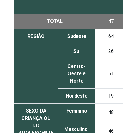
TOTAL
47
REGIÃO
Sudeste
64
Sul
26
Centro-
Oeste e
51
Norte
Nordeste
19
SEXO DA
Feminino
48
CRIANÇA OU
DO
Masculino
46
ADOLESCENTE