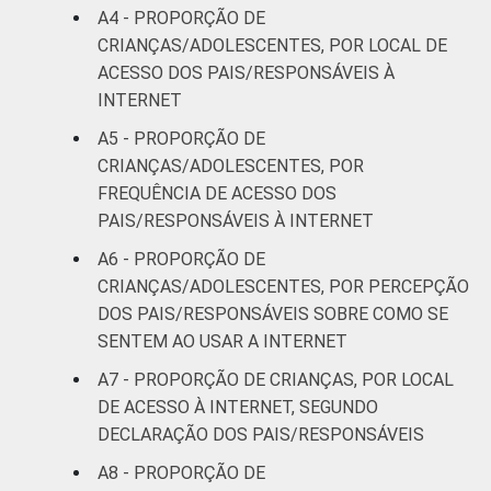
anos
A4 - PROPORÇÃO DE
CRIANÇAS/ADOLESCENTES, POR LOCAL DE
De 15 a 17
34
ACESSO DOS PAIS/RESPONSÁVEIS À
anos
INTERNET
RENDA
Até 1 SM
16
A5 - PROPORÇÃO DE
FAMILIAR
CRIANÇAS/ADOLESCENTES, POR
Mais de 1
FREQUÊNCIA DE ACESSO DOS
25
SM até 2 SM
PAIS/RESPONSÁVEIS À INTERNET
A6 - PROPORÇÃO DE
Mais de 2
49
CRIANÇAS/ADOLESCENTES, POR PERCEPÇÃO
SM até 3 SM
DOS PAIS/RESPONSÁVEIS SOBRE COMO SE
SENTEM AO USAR A INTERNET
Mais de 3
66
SM
A7 - PROPORÇÃO DE CRIANÇAS, POR LOCAL
DE ACESSO À INTERNET, SEGUNDO
CLASSE
AB
65
DECLARAÇÃO DOS PAIS/RESPONSÁVEIS
SOCIAL
A8 - PROPORÇÃO DE
C
39