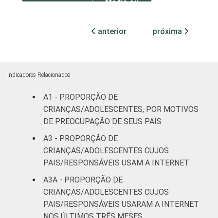
Médio ou
24
2
mais
anterior
próxima
FAIXA ETÁRIA
De 9 a 10
37
3
DA CRIANÇA
anos
OU DO
ADOLESCENTE
De 11 a 12
Indicadores Relacionados
26
2
anos
A1 - PROPORÇÃO DE
De 13 a 14
CRIANÇAS/ADOLESCENTES, POR MOTIVOS
29
2
anos
DE PREOCUPAÇÃO DE SEUS PAIS
A3 - PROPORÇÃO DE
De 15 a 17
27
2
CRIANÇAS/ADOLESCENTES CUJOS
anos
PAIS/RESPONSÁVEIS USAM A INTERNET
A3A - PROPORÇÃO DE
RENDA
Até 1 SM
35
2
FAMILIAR
CRIANÇAS/ADOLESCENTES CUJOS
Mais de 1
PAIS/RESPONSÁVEIS USARAM A INTERNET
31
2
SM até 2 SM
NOS ÚLTIMOS TRÊS MESES