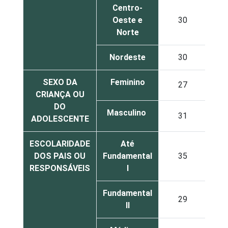
Centro-
Oeste e
30
3
Norte
Nordeste
30
2
SEXO DA
Feminino
27
2
CRIANÇA OU
DO
Masculino
31
2
ADOLESCENTE
ESCOLARIDADE
Até
DOS PAIS OU
Fundamental
35
2
RESPONSÁVEIS
I
Fundamental
29
3
II