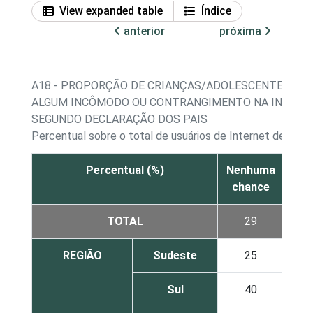
View expanded table
Índice
anterior
próxima
A18 - PROPORÇÃO DE CRIANÇAS/ADOLESCENTES, PO
ALGUM INCÔMODO OU CONTRANGIMENTO NA INTERNE
SEGUNDO DECLARAÇÃO DOS PAIS
Percentual sobre o total de usuários de Internet de 9 a 
Percentual (%)
Nenhuma
Po
chance
cha
TOTAL
29
2
REGIÃO
Sudeste
25
2
Sul
40
1