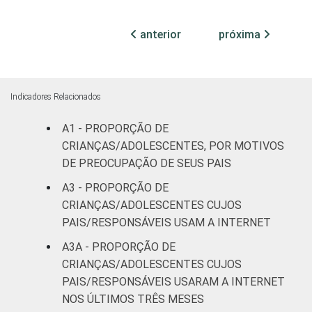
Fundamental
66
48
anterior
próxima
II
Médio ou
74
51
mais
Indicadores Relacionados
FAIXA ETÁRIA
De 9 a 10
A1 - PROPORÇÃO DE
60
43
DA CRIANÇA
anos
CRIANÇAS/ADOLESCENTES, POR MOTIVOS
OU DO
DE PREOCUPAÇÃO DE SEUS PAIS
ADOLESCENTE
De 11 a 12
58
42
A3 - PROPORÇÃO DE
anos
CRIANÇAS/ADOLESCENTES CUJOS
PAIS/RESPONSÁVEIS USAM A INTERNET
De 13 a 14
61
54
anos
A3A - PROPORÇÃO DE
CRIANÇAS/ADOLESCENTES CUJOS
De 15 a 17
PAIS/RESPONSÁVEIS USARAM A INTERNET
63
48
anos
NOS ÚLTIMOS TRÊS MESES