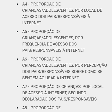
A4 - PROPORÇÃO DE
RENDA
Até 1 SM
38
33
CRIANÇAS/ADOLESCENTES, POR LOCAL DE
FAMILIAR
ACESSO DOS PAIS/RESPONSÁVEIS À
Mais de 1
53
40
INTERNET
SM até 2 SM
A5 - PROPORÇÃO DE
Mais de 2
CRIANÇAS/ADOLESCENTES, POR
70
40
SM até 3 SM
FREQUÊNCIA DE ACESSO DOS
PAIS/RESPONSÁVEIS À INTERNET
Mais de 3
72
65
A6 - PROPORÇÃO DE
SM
CRIANÇAS/ADOLESCENTES, POR PERCEPÇÃO
DOS PAIS/RESPONSÁVEIS SOBRE COMO SE
CLASSE
AB
74
64
SENTEM AO USAR A INTERNET
SOCIAL
C
60
39
A7 - PROPORÇÃO DE CRIANÇAS, POR LOCAL
DE ACESSO À INTERNET, SEGUNDO
DE
33
37
DECLARAÇÃO DOS PAIS/RESPONSÁVEIS
A8 - PROPORÇÃO DE
¹Base: 2 261 usuários de Internet de 9 a 17