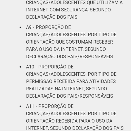
CRIANÇAS/ADOLESCENTES QUE UTILIZAM A
anos. Respostas estimuladas. Cada item
INTERNET COM SEGURANÇA, SEGUNDO
apresentado se refere apenas aos
DECLARAÇÃO DOS PAIS
resultados da alternativa "sim". Dados
coletados entre setembro de 2013 e janeiro
A9 - PROPORÇÃO DE
de 2014.
CRIANÇAS/ADOLESCENTES, POR TIPO DE
Fonte: NIC.br - set/2013 a jan/2014
ORIENTAÇÃO QUE COSTUMAM RECEBER
PARA O USO DA INTERNET, SEGUNDO
DECLARAÇÃO DOS PAIS/RESPONSÁVEIS
A10 - PROPORÇÃO DE
CRIANÇAS/ADOLESCENTES, POR TIPO DE
PERMISSÃO RECEBIDA PARA ATIVIDADES
REALIZADAS NA INTERNET, SEGUNDO
DECLARAÇÃO DOS PAIS/RESPONSÁVEIS
A11 - PROPORÇÃO DE
CRIANÇAS/ADOLESCENTES, POR TIPO DE
ORIENTAÇÃO RECEBIDA PARA O USO DA
INTERNET, SEGUNDO DECLARAÇÃO DOS PAIS