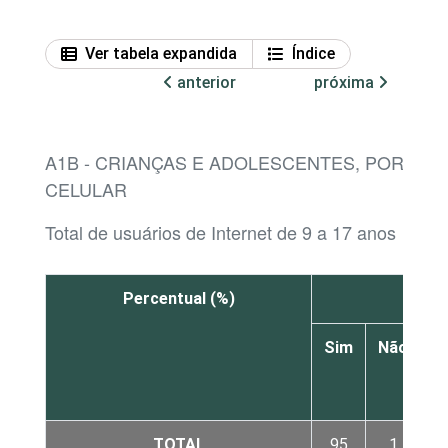
Ver tabela expandida
Índice
anterior
próxima
A1B - CRIANÇAS E ADOLESCENTES, POR CO
CELULAR
Total de usuários de Internet de 9 a 17 anos
Percentual (%)
Sim
Não
N
s
TOTAL
95
1