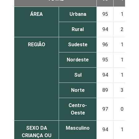
ÁREA
Urbana
95
1
Rural
94
2
REGIÃO
Sudeste
96
1
Nordeste
95
1
Sul
94
1
Norte
89
3
Centro-
97
0
Oeste
SEXO DA
Masculino
94
1
CRIANÇA OU