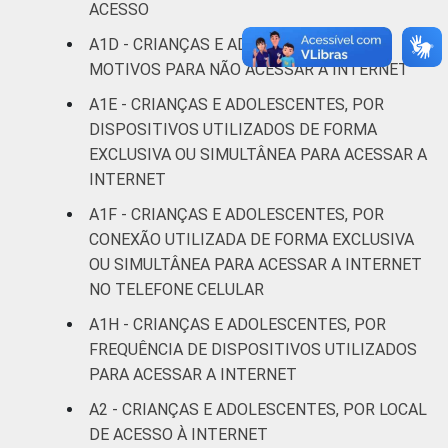
ACESSO
De 13 a 14
94
1
A1D - CRIANÇAS E ADOLESCENTES, POR
anos
MOTIVOS PARA NÃO ACESSAR A INTERNET
De 15 a 17
A1E - CRIANÇAS E ADOLESCENTES, POR
98
1
anos
DISPOSITIVOS UTILIZADOS DE FORMA
EXCLUSIVA OU SIMULTÂNEA PARA ACESSAR A
RENDA
Até 1 SM
93
2
INTERNET
FAMILIAR
A1F - CRIANÇAS E ADOLESCENTES, POR
Mais de 1
94
2
CONEXÃO UTILIZADA DE FORMA EXCLUSIVA
SM até 2 SM
OU SIMULTÂNEA PARA ACESSAR A INTERNET
NO TELEFONE CELULAR
Mais de 2
98
1
SM até 3 SM
A1H - CRIANÇAS E ADOLESCENTES, POR
FREQUÊNCIA DE DISPOSITIVOS UTILIZADOS
Mais de 3
PARA ACESSAR A INTERNET
96
0
SM
A2 - CRIANÇAS E ADOLESCENTES, POR LOCAL
DE ACESSO À INTERNET
Não tem