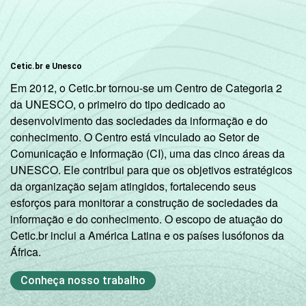
Amarela
98
0
Indígena
96
0
Cetic.br e Unesco
Em 2012, o Cetic.br tornou-se um Centro de Categoria 2
Não
96
1
da UNESCO, o primeiro do tipo dedicado ao
respondeu
desenvolvimento das sociedades da informação e do
conhecimento. O Centro está vinculado ao Setor de
DOMICÍLIO
Sim
95
1
Comunicação e Informação (CI), uma das cinco áreas da
COM ACESSO
UNESCO. Ele contribui para que os objetivos estratégicos
À INTERNET
Não
88
8
da organização sejam atingidos, fortalecendo seus
esforços para monitorar a construção de sociedades da
Fonte: Núcleo de Informação e Coordenação
informação e do conhecimento. O escopo de atuação do
do Ponto BR. (2025). Pesquisa sobre o uso
Cetic.br inclui a América Latina e os países lusófonos da
da Internet por crianças e adolescentes no
África.
Brasil: TIC Kids Online Brasil 2025 [Tabelas].
Conheça nosso trabalho