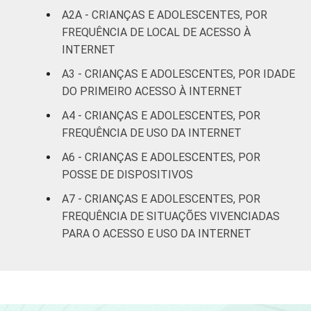
100
0
renda
A2A - CRIANÇAS E ADOLESCENTES, POR
FREQUÊNCIA DE LOCAL DE ACESSO À
Não sabe
97
0
INTERNET
A3 - CRIANÇAS E ADOLESCENTES, POR IDADE
Não
100
0
DO PRIMEIRO ACESSO À INTERNET
respondeu
A4 - CRIANÇAS E ADOLESCENTES, POR
CLASSE
AB
96
0
FREQUÊNCIA DE USO DA INTERNET
SOCIAL
A6 - CRIANÇAS E ADOLESCENTES, POR
C
96
1
POSSE DE DISPOSITIVOS
DE
93
2
A7 - CRIANÇAS E ADOLESCENTES, POR
FREQUÊNCIA DE SITUAÇÕES VIVENCIADAS
COR OU RAÇA
Branca
94
1
PARA O ACESSO E USO DA INTERNET
Preta
95
2
Parda
95
1