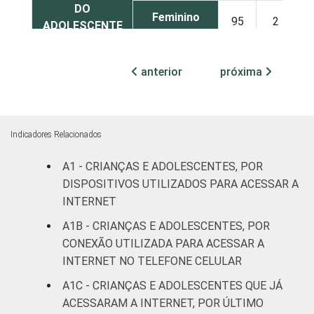
DO
Feminino
95
2
ADOLESCENTE
ESCOLARIDADE
Até
anterior
próxima
DOS PAIS OU
Fundamental
95
1
RESPONSÁVEIS
I
Fundamental
Indicadores Relacionados
92
2
II
A1 - CRIANÇAS E ADOLESCENTES, POR
Médio ou
DISPOSITIVOS UTILIZADOS PARA ACESSAR A
95
1
mais
INTERNET
A1B - CRIANÇAS E ADOLESCENTES, POR
FAIXA ETÁRIA
De 9 a 10
90
1
CONEXÃO UTILIZADA PARA ACESSAR A
DA CRIANÇA
anos
INTERNET NO TELEFONE CELULAR
OU DO
ADOLESCENTE
De 11 a 12
A1C - CRIANÇAS E ADOLESCENTES QUE JÁ
95
2
anos
ACESSARAM A INTERNET, POR ÚLTIMO