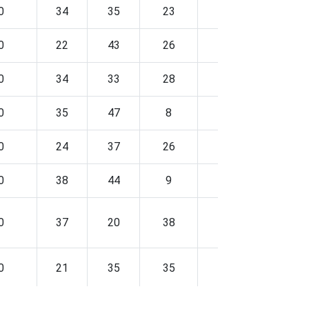
0
34
35
23
2
4
0
22
43
26
1
5
0
34
33
28
0
5
0
35
47
8
3
3
0
24
37
26
8
4
0
38
44
9
1
7
0
37
20
38
2
2
0
21
35
35
2
6