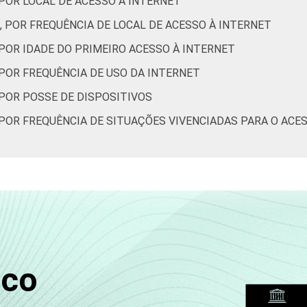
 POR LOCAL DE ACESSO À INTERNET
11
1
0
1
0
, POR FREQUÊNCIA DE LOCAL DE ACESSO À INTERNET
 POR IDADE DO PRIMEIRO ACESSO À INTERNET
6
1
0
0
0
 POR FREQUÊNCIA DE USO DA INTERNET
 POR POSSE DE DISPOSITIVOS
12
3
1
2
0
 POR FREQUÊNCIA DE SITUAÇÕES VIVENCIADAS PARA O ACE
14
0
1
0
1
8
3
0
0
0
6
1
0
0
1
sco
10
0
0
0
0