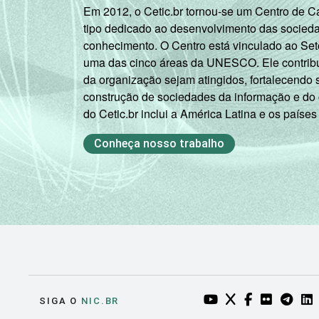
Em 2012, o Cetic.br tornou-se um Centro de 
Não sabe
90
tipo dedicado ao desenvolvimento das socied
conhecimento. O Centro está vinculado ao Set
uma das cinco áreas da UNESCO. Ele contribui
Não
73
da organização sejam atingidos, fortalecendo 
respondeu
construção de sociedades da informação e do
do Cetic.br inclui a América Latina e os países
CLASSE
AB
89
SOCIAL
Conheça nosso trabalho
C
86
DE
83
COR OU RAÇA
Branca
87
Preta
87
Parda
84
YOUTUBE DO NIC.BR
TWITTER DO NIC
FACEBOOK DO
FLICKR DO
TELEGR
LI
SIGA O
NIC.BR