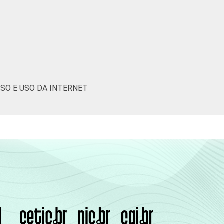
0
26
47
19
6
0
0
43
38
12
1
5
0
42
40
15
0
2
SSO E USO DA INTERNET
0
26
39
23
2
9
0
30
35
21
8
5
0
33
35
28
1
2
0
0
100
0
0
0