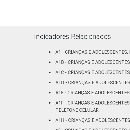
88
ADOLESCENTE
ESCOLARIDADE
Até
DOS PAIS OU
Fundamental
82
RESPONSÁVEIS
I
Indicadores Relacionados
Fundamental
85
II
A1 - CRIANÇAS E ADOLESCENTES,
A1B - CRIANÇAS E ADOLESCENTES
Médio ou
86
A1C - CRIANÇAS E ADOLESCENTES
mais
A1D - CRIANÇAS E ADOLESCENTE
FAIXA ETÁRIA
De 9 a 10
77
A1E - CRIANÇAS E ADOLESCENTES
DA CRIANÇA
anos
OU DO
A1F - CRIANÇAS E ADOLESCENTES
ADOLESCENTE
De 11 a 12
TELEFONE CELULAR
80
anos
A1H - CRIANÇAS E ADOLESCENTES
De 13 a 14