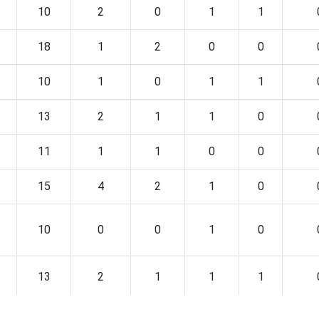
10
2
0
1
1
18
1
2
0
0
10
1
0
1
1
13
2
1
1
0
11
1
1
0
0
15
4
2
1
0
10
0
0
1
0
13
2
1
1
1