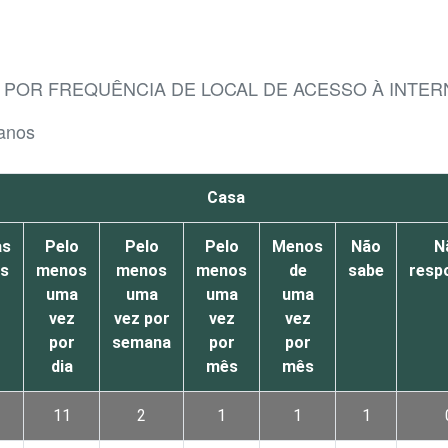
, POR FREQUÊNCIA DE LOCAL DE ACESSO À INTER
 anos
Casa
as
Pelo
Pelo
Pelo
Menos
Não
N
es
menos
menos
menos
de
sabe
resp
uma
uma
uma
uma
vez
vez por
vez
vez
por
semana
por
por
dia
mês
mês
11
2
1
1
1