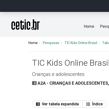
Ir para o conteúdo
Página inicial
Home
Pesq
Home
Pesquisas
TIC Kids Online Brasil
Tab
TIC Kids Online Brasi
Crianças e adolescentes
A2A - CRIANÇAS E ADOLESCENTES,
Ver tabela expandida
Índice