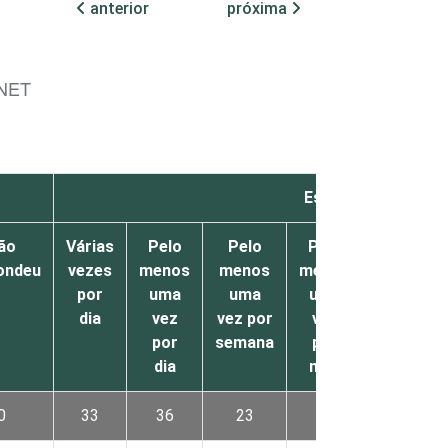
anterior
próxima
NET
Escola
ão
Várias
Pelo
Pelo
Pelo
Menos
ondeu
vezes
menos
menos
menos
de
por
uma
uma
uma
uma
dia
vez
vez por
vez
vez
por
semana
por
por
dia
mês
mês
0
33
36
23
2
4