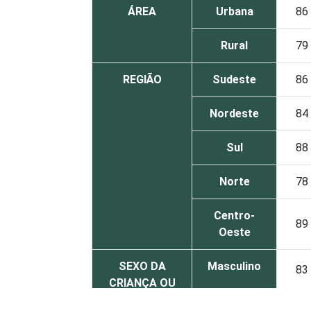
ÁREA
Urbana
86
Rural
79
REGIÃO
Sudeste
86
Nordeste
84
Sul
88
Norte
78
Centro-
89
Oeste
SEXO DA
Masculino
83
CRIANÇA OU
DO
Feminino