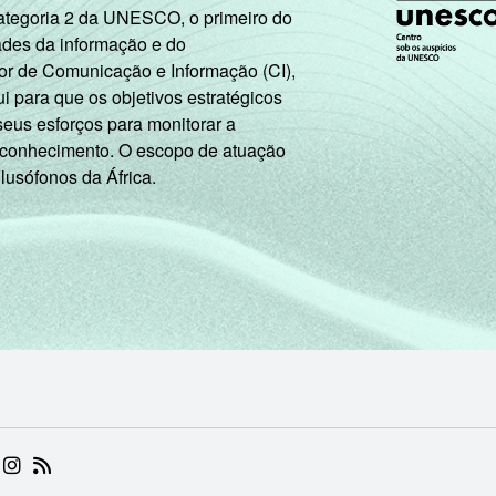
Categoria 2 da UNESCO, o primeiro do
9
0
0
0
0
ades da informação e do
or de Comunicação e Informação (CI),
 para que os objetivos estratégicos
25
1
0
0
0
seus esforços para monitorar a
 conhecimento. O escopo de atuação
 lusófonos da África.
9
1
0
0
0
10
1
0
1
1
13
2
1
0
0
8
2
1
1
1
12
0
0
1
0
12
2
1
1
0
 (ABRE EM NOVA ABA)
.BR (ABRE EM NOVA ABA)
 NIC.BR (ABRE EM NOVA ABA)
 NIC.BR (ABRE EM NOVA ABA)
AM DO NIC.BR (ABRE EM NOVA ABA)
NKEDIN DO NIC.BR (ABRE EM NOVA ABA)
INSTAGRAM DO NIC.BR (ABRE EM NOVA ABA)
RSS DO NIC.BR (ABRE EM NOVA ABA)