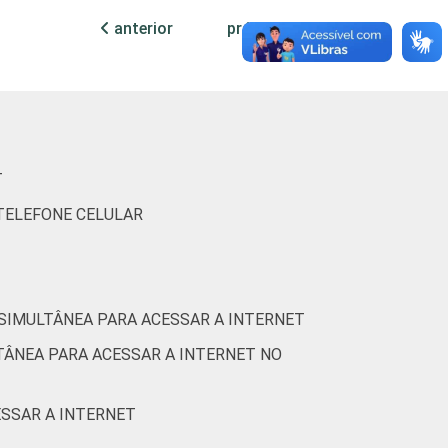
0
43
37
14
3
3
anterior
próxima
0
32
41
13
2
10
0
26
38
28
1
5
T
 TELEFONE CELULAR
0
35
34
25
3
2
0
1
21
71
0
5
 SIMULTÂNEA PARA ACESSAR A INTERNET
TÂNEA PARA ACESSAR A INTERNET NO
0
26
25
35
8
5
ESSAR A INTERNET