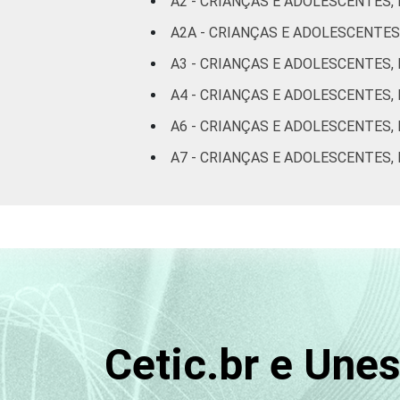
A2 - CRIANÇAS E ADOLESCENTES,
87
anos
A2A - CRIANÇAS E ADOLESCENTES
De 15 a 17
A3 - CRIANÇAS E ADOLESCENTES,
93
anos
A4 - CRIANÇAS E ADOLESCENTES,
A6 - CRIANÇAS E ADOLESCENTES,
RENDA
Até 1 SM
82
FAMILIAR
A7 - CRIANÇAS E ADOLESCENTES,
Mais de 1
83
SM até 2 SM
Mais de 2
89
SM até 3 SM
Mais de 3
92
SM
Cetic.br e Une
Não tem
90
renda