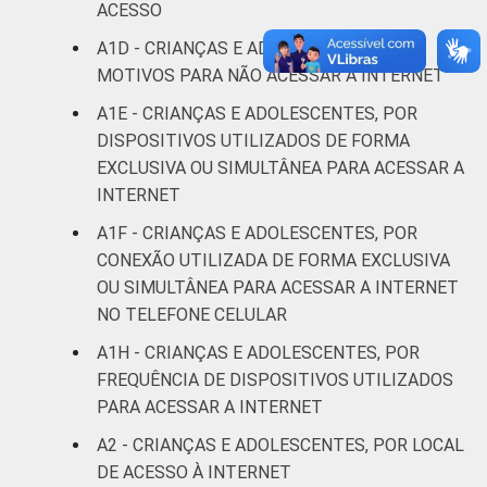
ACESSO
De 13 a 14
5
8
A1D - CRIANÇAS E ADOLESCENTES, POR
anos
MOTIVOS PARA NÃO ACESSAR A INTERNET
De 15 a 17
A1E - CRIANÇAS E ADOLESCENTES, POR
4
9
anos
DISPOSITIVOS UTILIZADOS DE FORMA
EXCLUSIVA OU SIMULTÂNEA PARA ACESSAR A
RENDA
Até 1 SM
6
12
INTERNET
FAMILIAR
A1F - CRIANÇAS E ADOLESCENTES, POR
Mais de 1
10
8
CONEXÃO UTILIZADA DE FORMA EXCLUSIVA
SM até 2 SM
OU SIMULTÂNEA PARA ACESSAR A INTERNET
NO TELEFONE CELULAR
Mais de 2
5
9
SM até 3 SM
A1H - CRIANÇAS E ADOLESCENTES, POR
FREQUÊNCIA DE DISPOSITIVOS UTILIZADOS
Mais de 3
PARA ACESSAR A INTERNET
7
9
SM
A2 - CRIANÇAS E ADOLESCENTES, POR LOCAL
DE ACESSO À INTERNET
Não tem