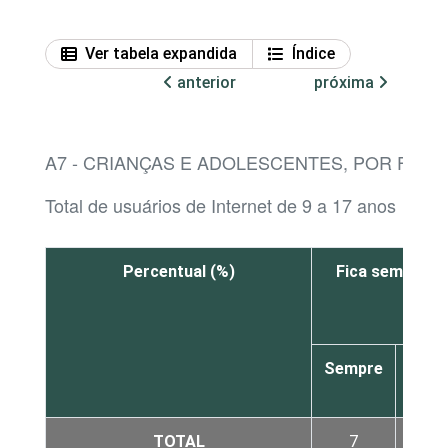
Ver tabela expandida
Índice
anterior
próxima
A7 - CRIANÇAS E ADOLESCENTES, POR FREQ
Total de usuários de Internet de 9 a 17 anos
Percentual (%)
Fica sem celul
Sempre
Qua
semp
TOTAL
7
9