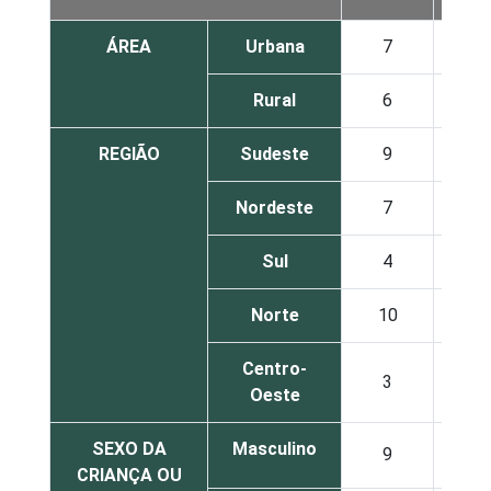
ÁREA
Urbana
7
9
Rural
6
10
REGIÃO
Sudeste
9
6
Nordeste
7
12
Sul
4
10
Norte
10
12
Centro-
3
8
Oeste
SEXO DA
Masculino
9
11
CRIANÇA OU