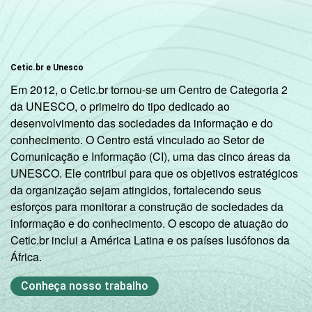
Amarela
5
5
Indígena
14
3
Cetic.br e Unesco
Em 2012, o Cetic.br tornou-se um Centro de Categoria 2
Não
3
7
da UNESCO, o primeiro do tipo dedicado ao
respondeu
desenvolvimento das sociedades da informação e do
conhecimento. O Centro está vinculado ao Setor de
DOMICÍLIO
Sim
7
9
Comunicação e Informação (CI), uma das cinco áreas da
COM ACESSO
UNESCO. Ele contribui para que os objetivos estratégicos
À INTERNET
Não
15
25
da organização sejam atingidos, fortalecendo seus
esforços para monitorar a construção de sociedades da
Fonte: Núcleo de Informação e Coordenação
informação e do conhecimento. O escopo de atuação do
do Ponto BR. (2025). Pesquisa sobre o uso
Cetic.br inclui a América Latina e os países lusófonos da
da Internet por crianças e adolescentes no
África.
Brasil: TIC Kids Online Brasil 2025 [Tabelas].
Conheça nosso trabalho