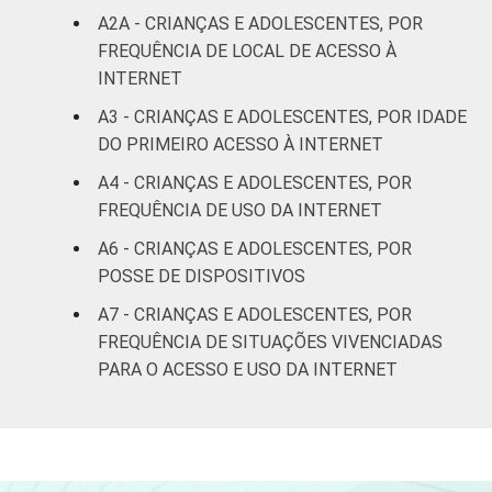
21
1
renda
A2A - CRIANÇAS E ADOLESCENTES, POR
FREQUÊNCIA DE LOCAL DE ACESSO À
Não sabe
3
4
INTERNET
A3 - CRIANÇAS E ADOLESCENTES, POR IDADE
Não
5
0
DO PRIMEIRO ACESSO À INTERNET
respondeu
A4 - CRIANÇAS E ADOLESCENTES, POR
CLASSE
AB
7
4
FREQUÊNCIA DE USO DA INTERNET
SOCIAL
A6 - CRIANÇAS E ADOLESCENTES, POR
C
8
7
POSSE DE DISPOSITIVOS
DE
6
13
A7 - CRIANÇAS E ADOLESCENTES, POR
FREQUÊNCIA DE SITUAÇÕES VIVENCIADAS
COR OU RAÇA
Branca
6
8
PARA O ACESSO E USO DA INTERNET
Preta
7
10
Parda
8
11