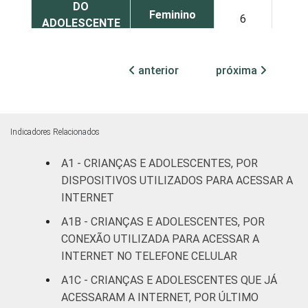
DO
Feminino
6
8
ADOLESCENTE
ESCOLARIDADE
Até
anterior
próxima
DOS PAIS OU
Fundamental
14
12
RESPONSÁVEIS
I
Fundamental
5
12
Indicadores Relacionados
II
A1 - CRIANÇAS E ADOLESCENTES, POR
Médio ou
DISPOSITIVOS UTILIZADOS PARA ACESSAR A
6
8
mais
INTERNET
A1B - CRIANÇAS E ADOLESCENTES, POR
FAIXA ETÁRIA
De 9 a 10
11
9
CONEXÃO UTILIZADA PARA ACESSAR A
DA CRIANÇA
anos
INTERNET NO TELEFONE CELULAR
OU DO
ADOLESCENTE
De 11 a 12
A1C - CRIANÇAS E ADOLESCENTES QUE JÁ
12
10
anos
ACESSARAM A INTERNET, POR ÚLTIMO