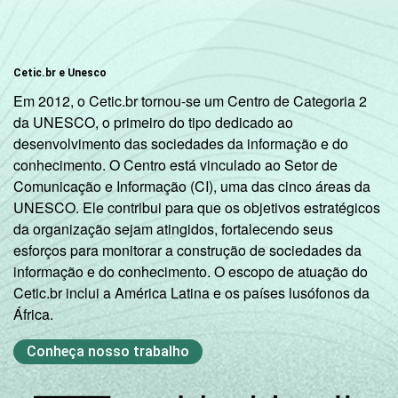
Indígena
100
0
Cetic.br e Unesco
Não
100
0
Em 2012, o Cetic.br tornou-se um Centro de Categoria 2
respondeu
da UNESCO, o primeiro do tipo dedicado ao
desenvolvimento das sociedades da informação e do
DOMICÍLIO
Sim
99
1
conhecimento. O Centro está vinculado ao Setor de
COM ACESSO
Comunicação e Informação (CI), uma das cinco áreas da
À INTERNET
Não
83
17
UNESCO. Ele contribui para que os objetivos estratégicos
da organização sejam atingidos, fortalecendo seus
Fonte: Núcleo de Informação e Coordenação
esforços para monitorar a construção de sociedades da
do Ponto BR. (2025). Pesquisa sobre o uso
informação e do conhecimento. O escopo de atuação do
da Internet por crianças e adolescentes no
Cetic.br inclui a América Latina e os países lusófonos da
Brasil: TIC Kids Online Brasil 2025 [Tabelas].
África.
Conheça nosso trabalho