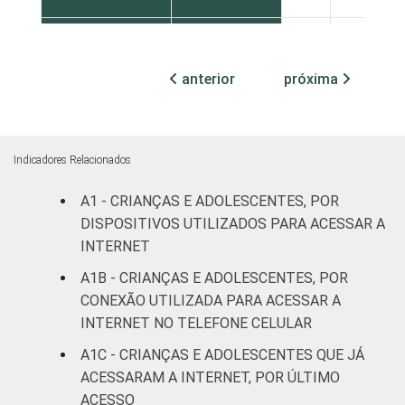
ESCOLARIDADE
Até
DOS PAIS OU
Fundamental
98
2
anterior
próxima
RESPONSÁVEIS
I
Fundamental
97
2
II
Indicadores Relacionados
Médio ou
A1 - CRIANÇAS E ADOLESCENTES, POR
100
0
mais
DISPOSITIVOS UTILIZADOS PARA ACESSAR A
INTERNET
FAIXA ETÁRIA
De 9 a 10
100
0
A1B - CRIANÇAS E ADOLESCENTES, POR
DA CRIANÇA
anos
CONEXÃO UTILIZADA PARA ACESSAR A
OU DO
INTERNET NO TELEFONE CELULAR
ADOLESCENTE
De 11 a 12
99
1
anos
A1C - CRIANÇAS E ADOLESCENTES QUE JÁ
ACESSARAM A INTERNET, POR ÚLTIMO
De 13 a 14
ACESSO
98
2