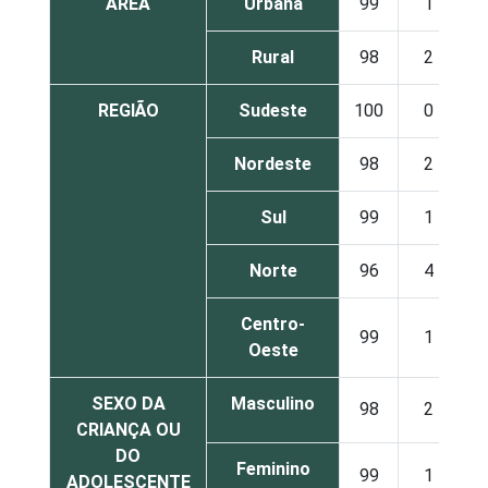
ÁREA
Urbana
99
1
Rural
98
2
REGIÃO
Sudeste
100
0
Nordeste
98
2
Sul
99
1
Norte
96
4
Centro-
99
1
Oeste
SEXO DA
Masculino
98
2
CRIANÇA OU
DO
Feminino
99
1
ADOLESCENTE