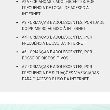
A2A - CRIANÇAS E ADOLESCENTES, POR
Não sabe
99
1
FREQUÊNCIA DE LOCAL DE ACESSO À
INTERNET
Não
100
0
A3 - CRIANÇAS E ADOLESCENTES, POR IDADE
respondeu
DO PRIMEIRO ACESSO À INTERNET
CLASSE
AB
100
0
A4 - CRIANÇAS E ADOLESCENTES, POR
SOCIAL
FREQUÊNCIA DE USO DA INTERNET
C
100
0
A6 - CRIANÇAS E ADOLESCENTES, POR
POSSE DE DISPOSITIVOS
DE
98
2
A7 - CRIANÇAS E ADOLESCENTES, POR
COR OU RAÇA
Branca
99
1
FREQUÊNCIA DE SITUAÇÕES VIVENCIADAS
PARA O ACESSO E USO DA INTERNET
Preta
99
1
Parda
99
1
Amarela
99
1