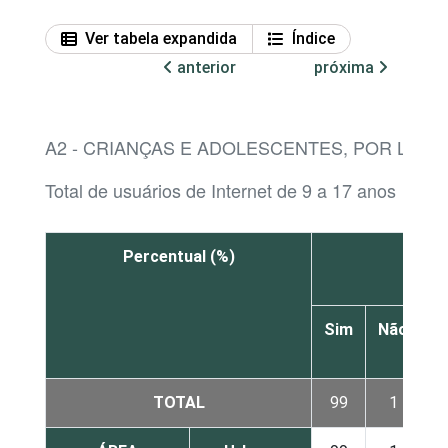
Ver tabela expandida
Índice
anterior
próxima
A2 - CRIANÇAS E ADOLESCENTES, POR LOCA
Total de usuários de Internet de 9 a 17 anos
Percentual (%)
C
Sim
Não
N
s
TOTAL
99
1