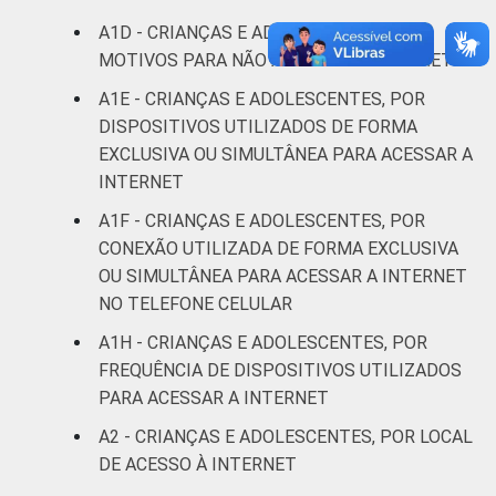
anos
A1D - CRIANÇAS E ADOLESCENTES, POR
MOTIVOS PARA NÃO ACESSAR A INTERNET
De 15 a 17
99
1
anos
A1E - CRIANÇAS E ADOLESCENTES, POR
DISPOSITIVOS UTILIZADOS DE FORMA
RENDA
Até 1 SM
98
2
EXCLUSIVA OU SIMULTÂNEA PARA ACESSAR A
FAMILIAR
INTERNET
Mais de 1
99
1
A1F - CRIANÇAS E ADOLESCENTES, POR
SM até 2 SM
CONEXÃO UTILIZADA DE FORMA EXCLUSIVA
OU SIMULTÂNEA PARA ACESSAR A INTERNET
Mais de 2
100
0
NO TELEFONE CELULAR
SM até 3 SM
A1H - CRIANÇAS E ADOLESCENTES, POR
Mais de 3
FREQUÊNCIA DE DISPOSITIVOS UTILIZADOS
100
0
SM
PARA ACESSAR A INTERNET
A2 - CRIANÇAS E ADOLESCENTES, POR LOCAL
Não tem
100
0
DE ACESSO À INTERNET
renda